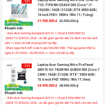
Laptop Acer Gaming Nitro Lite 16 NL16-
-12%
71G-71FN NH.D5ASV.003 (Core™ i7-
13620H | 16GB | 512GB | RTX 4050 6GB |
16 inch FHD+ 180Hz | Win 11 | Trắng)
31.990.000 đ
35.990.000 ₫
Khuyến mãi:
- - Balo Acer Gaming Backpack SUV 01 + Chuột E-DRA EM6102
- BACK TO SCHOOL 2026 - Ưu đãi giảm giá lên đến 2% dành cho tân sinh
viên >> Xem chi tiết chương trình tại đây.
- Nhận ngay thẻ E-Gift Code trị giá 500,000 VNĐ - Thẻ nạp game VNG từ
ngày 01/07/2026 - 30/09/2026 >> Xem chi tiết tại đây.
Laptop Acer Gaming Nitro ProPanel
-11%
ANV15-52-74UM NH.QUBSV.003 (Core 7
240H | 16GB | 512GB | RTX™ 3050 6GB |
15.6 inch FHD 180Hz | Win 11 | Đen)
34.990.000 đ
38.990.000 ₫
Khuyến mãi:
- - Balo Acer Gaming Backpack SUV 01 + Chuột E-DRA EM6102
- BACK TO SCHOOL 2026 - Ưu đãi giảm giá lên đến 2% dành cho tân sinh