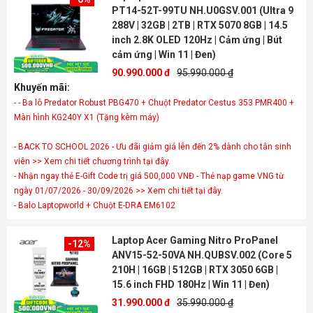
PT14-52T-99TU NH.U0GSV.001 (Ultra 9
288V | 32GB | 2TB | RTX 5070 8GB | 14.5
inch 2.8K OLED 120Hz | Cảm ứng | Bút
cảm ứng | Win 11 | Đen)
90.990.000 đ
95.990.000 ₫
Khuyến mãi:
- - Ba lô Predator Robust PBG470 + Chuột Predator Cestus 353 PMR400 +
- BACK TO SCHOOL 2026 - Ưu đãi giảm giá lên đến 2% dành cho tân sinh
viên >> Xem chi tiết chương trình tại đây.
- Nhận ngay thẻ E-Gift Code trị giá 500,000 VNĐ - Thẻ nạp game VNG từ
ngày 01/07/2026 - 30/09/2026 >> Xem chi tiết tại đây.
- Balo Laptopworld + Chuột E-DRA EM6102
Laptop Acer Gaming Nitro ProPanel
-12%
ANV15-52-50VA NH.QUBSV.002 (Core 5
210H | 16GB | 512GB | RTX 3050 6GB |
15.6 inch FHD 180Hz | Win 11 | Đen)
31.990.000 đ
35.990.000 ₫