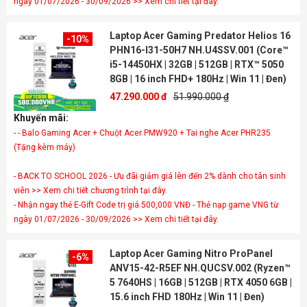
ngày 01/07/2026 - 30/09/2026 >> Xem chi tiết tại đây.
Laptop Acer Gaming Predator Helios 16
-10%
PHN16-I31-50H7 NH.U4SSV.001 (Core™
i5-14450HX | 32GB | 512GB | RTX™ 5050
8GB | 16 inch FHD+ 180Hz | Win 11 | Đen)
47.290.000 đ
51.990.000 ₫
Khuyến mãi:
- - Balo Gaming Acer + Chuột Acer PMW920 + Tai nghe Acer PHR235
- BACK TO SCHOOL 2026 - Ưu đãi giảm giá lên đến 2% dành cho tân sinh
viên >> Xem chi tiết chương trình tại đây.
- Nhận ngay thẻ E-Gift Code trị giá 500,000 VNĐ - Thẻ nạp game VNG từ
ngày 01/07/2026 - 30/09/2026 >> Xem chi tiết tại đây.
Laptop Acer Gaming Nitro ProPanel
-6%
ANV15-42-R5EF NH.QUCSV.002 (Ryzen™
5 7640HS | 16GB | 512GB | RTX 4050 6GB |
15.6 inch FHD 180Hz | Win 11 | Đen)