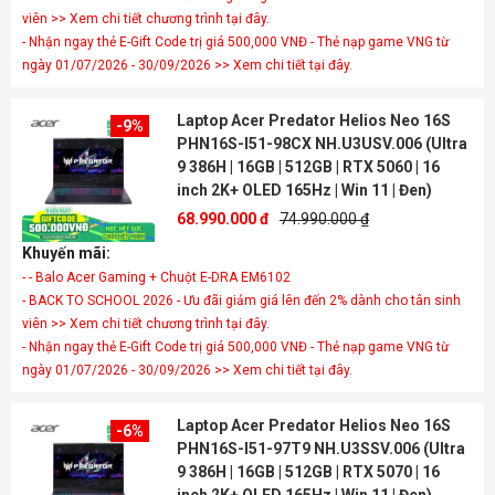
viên >> Xem chi tiết chương trình tại đây.
- Nhận ngay thẻ E-Gift Code trị giá 500,000 VNĐ - Thẻ nạp game VNG từ
ngày 01/07/2026 - 30/09/2026 >> Xem chi tiết tại đây.
Laptop Acer Predator Helios Neo 16S
-9%
PHN16S-I51-98CX NH.U3USV.006 (Ultra
9 386H | 16GB | 512GB | RTX 5060 | 16
inch 2K+ OLED 165Hz | Win 11 | Đen)
68.990.000 đ
74.990.000 ₫
Khuyến mãi:
- - Balo Acer Gaming + Chuột E-DRA EM6102
- BACK TO SCHOOL 2026 - Ưu đãi giảm giá lên đến 2% dành cho tân sinh
viên >> Xem chi tiết chương trình tại đây.
- Nhận ngay thẻ E-Gift Code trị giá 500,000 VNĐ - Thẻ nạp game VNG từ
ngày 01/07/2026 - 30/09/2026 >> Xem chi tiết tại đây.
Laptop Acer Predator Helios Neo 16S
-6%
PHN16S-I51-97T9 NH.U3SSV.006 (Ultra
9 386H | 16GB | 512GB | RTX 5070 | 16