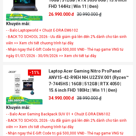
16GB | 512GB | RTX 3050 6GB | 15.6 inch
FHD 144Hz | Win 11 | Đen)
26.990.000 đ
30.990.000 ₫
Khuyến mãi:
- - Balo Laptopworld + Chuột E-DRA EM6102
- BACK TO SCHOOL 2026 - Ưu đãi giảm giá lên đến 2% dành cho tân sinh
viên >> Xem chi tiết chương trình tại đây.
- Nhận ngay thẻ E-Gift Code trị giá 500,000 VNĐ - Thẻ nạp game VNG từ
ngày 01/07/2026 - 30/09/2026 >> Xem chi tiết tại đây.
Laptop Acer Gaming Nitro ProPanel
-11%
ANV15-42-R9EH NH.U2ZSV.001 (Ryzen™
7-7445HS | 16GB | 512GB | RTX 4050 |
15.6 inch FHD 180Hz | Win 11 | Đen)
34.990.000 đ
38.990.000 ₫
Khuyến mãi:
- - Balo Acer Gaming Backpack SUV 01 + Chuột E-DRA EM6102
- BACK TO SCHOOL 2026 - Ưu đãi giảm giá lên đến 2% dành cho tân sinh
viên >> Xem chi tiết chương trình tại đây.
- Nhận ngay thẻ E-Gift Code trị giá 500,000 VNĐ - Thẻ nạp game VNG từ