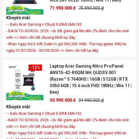
inch 2K+ OLED 165Hz | Win 11 | Đen)
71.990.000 đ
75.990.000 ₫
Khuyến mãi:
- - Balo Acer Gaming + Chuột E-DRA EM6102
- BACK TO SCHOOL 2026 - Ưu đãi giảm giá lên đến 2% dành cho tân sinh
viên >> Xem chi tiết chương trình tại đây.
- Nhận ngay thẻ E-Gift Code trị giá 500,000 VNĐ - Thẻ nạp game VNG từ
ngày 01/07/2026 - 30/09/2026 >> Xem chi tiết tại đây.
Laptop Acer Gaming Nitro ProPanel
-12%
ANV15-42-R0QM NH.QUDSV.001
(Ryzen™ 5 7640HS | 16GB | 512GB | RTX
3050 6GB | 15.6 inch FHD 180Hz | Win 11 |
Đen)
30.990.000 đ
34.990.000 ₫
Khuyến mãi:
- - Balo Acer Gaming + Chuột E-DRA EM6102
- BACK TO SCHOOL 2026 - Ưu đãi giảm giá lên đến 2% dành cho tân sinh
viên >> Xem chi tiết chương trình tại đây.
- Nhận ngay thẻ E-Gift Code trị giá 500,000 VNĐ - Thẻ nạp game VNG từ