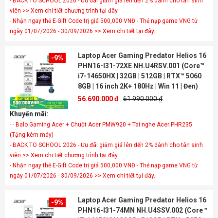
- BACK TO SCHOOL 2026 - Ưu đãi giảm giá lên đến 2% dành cho tân sinh
viên >> Xem chi tiết chương trình tại đây.
- Nhận ngay thẻ E-Gift Code trị giá 500,000 VNĐ - Thẻ nạp game VNG từ
ngày 01/07/2026 - 30/09/2026 >> Xem chi tiết tại đây.
Laptop Acer Gaming Predator Helios 16
-9%
PHN16-I31-72XE NH.U4RSV.001 (Core™
i7-14650HX | 32GB | 512GB | RTX™ 5060
8GB | 16 inch 2K+ 180Hz | Win 11 | Đen)
56.690.000 đ
61.990.000 ₫
Khuyến mãi:
- - Balo Gaming Acer + Chuột Acer PMW920 + Tai nghe Acer PHR235
(Tặng kèm máy)
- BACK TO SCHOOL 2026 - Ưu đãi giảm giá lên đến 2% dành cho tân sinh
viên >> Xem chi tiết chương trình tại đây.
- Nhận ngay thẻ E-Gift Code trị giá 500,000 VNĐ - Thẻ nạp game VNG từ
ngày 01/07/2026 - 30/09/2026 >> Xem chi tiết tại đây.
Laptop Acer Gaming Predator Helios 16
-9%
PHN16-I31-74MN NH.U4SSV.002 (Core™