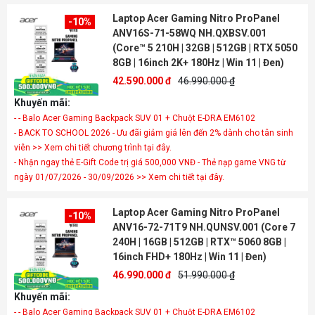
Laptop Acer Gaming Nitro ProPanel
-10%
ANV16S-71-58WQ NH.QXBSV.001
(Core™ 5 210H | 32GB | 512GB | RTX 5050
8GB | 16inch 2K+ 180Hz | Win 11 | Đen)
42.590.000 đ
46.990.000 ₫
Khuyến mãi:
- - Balo Acer Gaming Backpack SUV 01 + Chuột E-DRA EM6102
- BACK TO SCHOOL 2026 - Ưu đãi giảm giá lên đến 2% dành cho tân sinh
viên >> Xem chi tiết chương trình tại đây.
- Nhận ngay thẻ E-Gift Code trị giá 500,000 VNĐ - Thẻ nạp game VNG từ
ngày 01/07/2026 - 30/09/2026 >> Xem chi tiết tại đây.
Laptop Acer Gaming Nitro ProPanel
-10%
ANV16-72-71T9 NH.QUNSV.001 (Core 7
240H | 16GB | 512GB | RTX™ 5060 8GB |
16inch FHD+ 180Hz | Win 11 | Đen)
46.990.000 đ
51.990.000 ₫
Khuyến mãi:
- - Balo Acer Gaming Backpack SUV 01 + Chuột E-DRA EM6102