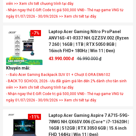
viên >> Xem chi tiết chương trình tại đây.
- Nhận ngay thẻ E-Gift Code trị giá 500,000 VNĐ - Thẻ nạp game VNG từ
ngày 01/07/2026 - 30/09/2026 >> Xem chi tiết tại đây.
Laptop Acer Gaming Nitro ProPanel
-7%
ANV16S-41-R337 NH.QZZSV.002 (Ryzen
7 260 | 16GB | 1TB | RTX 5050 8GB |
16inch FHD+ 180Hz | Win 11 | Đen)
43.990.000 đ
46.990.000 ₫
Khuyến mãi:
- - Balo Acer Gaming Backpack SUV 01 + Chuột E-DRA EM6102
- BACK TO SCHOOL 2026 - Ưu đãi giảm giá lên đến 2% dành cho tân sinh
viên >> Xem chi tiết chương trình tại đây.
- Nhận ngay thẻ E-Gift Code trị giá 500,000 VNĐ - Thẻ nạp game VNG từ
ngày 01/07/2026 - 30/09/2026 >> Xem chi tiết tại đây.
Laptop Acer Gaming Aspire 7 A715-59G-
-11%
78WG NH.QX6SV.006 (Core™ i7-13620H |
16GB | 512GB | RTX 3050 6GB | 15.6 inch
FHD 144Hz | Win 11 | Đen)