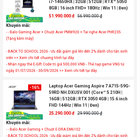
i7-14650HX | 32GB | 512GB | RTX™ 5050
8GB | 16 inch FHD+ 180Hz | Win 11 | Đen)
51.990.000 đ
56.990.000 ₫
Khuyến mãi:
- - Balo Gaming Acer + Chuột Acer PMW920 + Tai nghe Acer PHR235
- BACK TO SCHOOL 2026 - Ưu đãi giảm giá lên đến 2% dành cho tân sinh
viên >> Xem chi tiết chương trình tại đây.
- Nhận ngay thẻ E-Gift Code trị giá 500,000 VNĐ - Thẻ nạp game VNG từ
ngày 01/07/2026 - 30/09/2026 >> Xem chi tiết tại đây.
Laptop Acer Gaming Aspire 7 A715-59G-
-16%
59RD NH.DXUSV.001 (Core™ 5 210H |
16GB | 512GB | RTX 3050 4GB | 15.6 inch
FHD 144Hz | Win 11 | Đen)
25.290.000 đ
29.990.000 ₫
Khuyến mãi:
- - Balo Acer Gaming + Chuột E-DRA EM6102
- BACK TO SCHOOL 2026 - Ưu đãi giảm giá lên đến 2% dành cho tân sinh