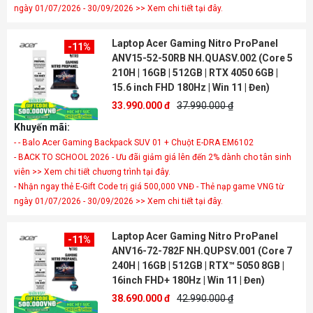
ngày 01/07/2026 - 30/09/2026 >> Xem chi tiết tại đây.
Laptop Acer Gaming Nitro ProPanel
-11%
ANV15-52-50RB NH.QUASV.002 (Core 5
210H | 16GB | 512GB | RTX 4050 6GB |
15.6 inch FHD 180Hz | Win 11 | Đen)
33.990.000 đ
37.990.000 ₫
Khuyến mãi:
- - Balo Acer Gaming Backpack SUV 01 + Chuột E-DRA EM6102
- BACK TO SCHOOL 2026 - Ưu đãi giảm giá lên đến 2% dành cho tân sinh
viên >> Xem chi tiết chương trình tại đây.
- Nhận ngay thẻ E-Gift Code trị giá 500,000 VNĐ - Thẻ nạp game VNG từ
ngày 01/07/2026 - 30/09/2026 >> Xem chi tiết tại đây.
Laptop Acer Gaming Nitro ProPanel
-11%
ANV16-72-782F NH.QUPSV.001 (Core 7
240H | 16GB | 512GB | RTX™ 5050 8GB |
16inch FHD+ 180Hz | Win 11 | Đen)
38.690.000 đ
42.990.000 ₫