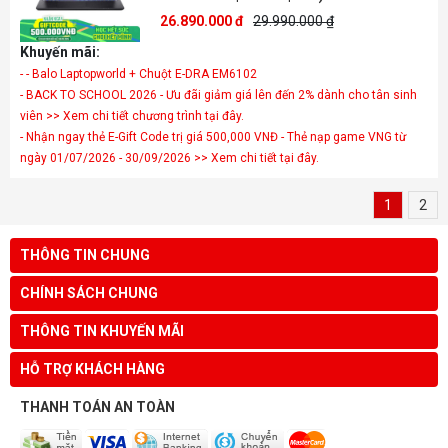
26.890.000 đ
29.990.000 ₫
Khuyến mãi:
- - Balo Laptopworld + Chuột E-DRA EM6102
- BACK TO SCHOOL 2026 - Ưu đãi giảm giá lên đến 2% dành cho tân sinh
viên >> Xem chi tiết chương trình tại đây.
- Nhận ngay thẻ E-Gift Code trị giá 500,000 VNĐ - Thẻ nạp game VNG từ
ngày 01/07/2026 - 30/09/2026 >> Xem chi tiết tại đây.
1
2
THÔNG TIN CHUNG
CHÍNH SÁCH CHUNG
THÔNG TIN KHUYẾN MÃI
HỖ TRỢ KHÁCH HÀNG
THANH TOÁN AN TOÀN