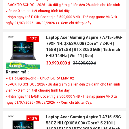
- BACK TO SCHOOL 2026 - Ưu đãi giảm giá lên đến 2% dành cho tân sinh
viên >> Xem chi tiết chương trình tại đây.
- Nhận ngay thẻ E-Gift Code trị giá 500,000 VNĐ - Thẻ nạp game VNG từ
ngày 01/07/2026 - 30/09/2026 >> Xem chi tiết tại đây.
Laptop Acer Gaming Aspire 7 A715-59G-
-12%
79XF NH.QX6SV.008 (Core™ 7 240H |
16GB | 512GB | RTX 3050 6GB | 15.6 inch
FHD 144Hz | Win 11 | Đen)
30.990.000 đ
34.990.000 ₫
Khuyến mãi:
- - Balo Laptopworld + Chuột E-DRA EM6102
- BACK TO SCHOOL 2026 - Ưu đãi giảm giá lên đến 2% dành cho tân sinh
viên >> Xem chi tiết chương trình tại đây.
- Nhận ngay thẻ E-Gift Code trị giá 500,000 VNĐ - Thẻ nạp game VNG từ
ngày 01/07/2026 - 30/09/2026 >> Xem chi tiết tại đây.
Laptop Acer Gaming Aspire 7 A715-59G-
-13%
53GZ NH.QX6SV.00A (Core™ 5 210H |