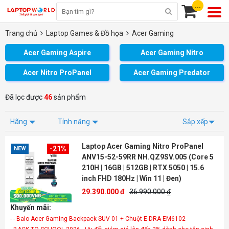
...
Trang chủ
Laptop Games & Đồ họa
Acer Gaming
Acer Gaming Aspire
Acer Gaming Nitro
Acer Nitro ProPanel
Acer Gaming Predator
Đã lọc được
46
sản phẩm
Hãng
Tính năng
Sắp xếp
Laptop Acer Gaming Nitro ProPanel
-21%
NEW
ANV15-52-59RR NH.QZ9SV.005 (Core 5
210H | 16GB | 512GB | RTX 5050 | 15.6
inch FHD 180Hz | Win 11 | Đen)
29.390.000 đ
36.990.000 ₫
Khuyến mãi:
- - Balo Acer Gaming Backpack SUV 01 + Chuột E-DRA EM6102