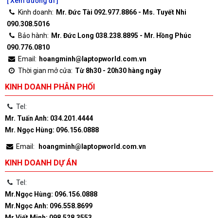
[ Xem đường đi ]
Kinh doanh:
Mr. Đức Tài 092.977.8866 - Ms. Tuyết Nhi
090.308.5016
Bảo hành:
Mr. Đức Long 038.238.8895 - Mr. Hồng Phúc
090.776.0810
Email:
hoangminh@laptopworld.com.vn
Thời gian mở cửa:
Từ 8h30 - 20h30 hàng ngày
KINH DOANH PHÂN PHỐI
Tel:
Mr. Tuấn Anh: 034.201.4444
Mr. Ngọc Hùng: 096.156.0888
Email:
hoangminh@laptopworld.com.vn
KINH DOANH DỰ ÁN
Tel:
Mr.Ngọc Hùng: 096.156.0888
Mr.Ngọc Anh: 096.558.8699
Mr.Viết Minh: 098.528.3553