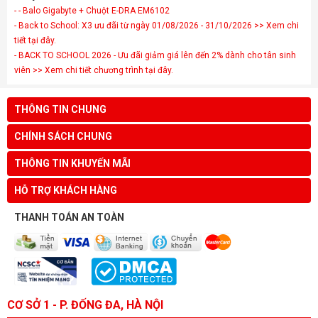
- - Balo Gigabyte + Chuột E-DRA EM6102
- Back to School: X3 ưu đãi từ ngày 01/08/2026 - 31/10/2026 >> Xem chi
tiết tại đây.
- BACK TO SCHOOL 2026 - Ưu đãi giảm giá lên đến 2% dành cho tân sinh
viên >> Xem chi tiết chương trình tại đây.
THÔNG TIN CHUNG
CHÍNH SÁCH CHUNG
THÔNG TIN KHUYẾN MÃI
HỖ TRỢ KHÁCH HÀNG
THANH TOÁN AN TOÀN
CƠ SỞ 1 - P. ĐỐNG ĐA, HÀ NỘI