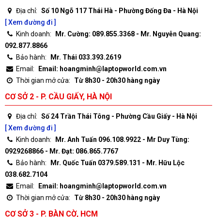
Địa chỉ:
Số 10 Ngõ 117 Thái Hà - Phường Đống Đa - Hà Nội
[ Xem đường đi ]
Kinh doanh:
Mr. Cường: 089.855.3368 - Mr. Nguyễn Quang:
092.877.8866
Bảo hành:
Mr. Thái 033.393.2619
Email:
Email: hoangminh@laptopworld.com.vn
Thời gian mở cửa:
Từ 8h30 - 20h30 hàng ngày
CƠ SỞ 2 - P. CẦU GIẤY, HÀ NỘI
Địa chỉ:
Số 24 Trần Thái Tông - Phường Cầu Giấy - Hà Nội
[ Xem đường đi ]
Kinh doanh:
Mr. Anh Tuấn 096.108.9922 - Mr Duy Tùng:
0929268866 - Mr. Đạt: 086.865.7767
Bảo hành:
Mr. Quốc Tuấn 0379.589.131 - Mr. Hữu Lộc
038.682.7104
Email:
Email: hoangminh@laptopworld.com.vn
Thời gian mở cửa:
Từ 8h30 - 20h30 hàng ngày
CƠ SỞ 3 - P. BÀN CỜ, HCM