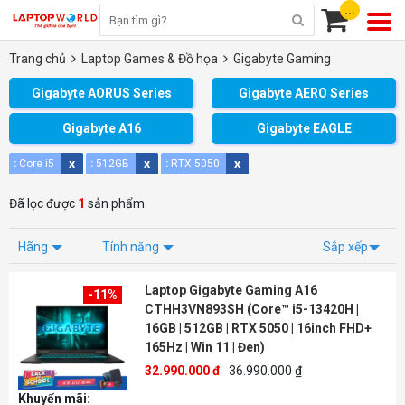
...
Trang chủ
Laptop Games & Đồ họa
Gigabyte Gaming
Gigabyte AORUS Series
Gigabyte AERO Series
Gigabyte A16
Gigabyte EAGLE
x
x
x
:
Core i5
:
512GB
:
RTX 5050
Đã lọc được
1
sản phẩm
Hãng
Tính năng
Sắp xếp
Laptop Gigabyte Gaming A16
-11%
CTHH3VN893SH (Core™ i5-13420H |
16GB | 512GB | RTX 5050 | 16inch FHD+
165Hz | Win 11 | Đen)
32.990.000 đ
36.990.000 ₫
Khuyến mãi: