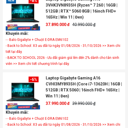
-8%
NEW
3VHK3VN893SH (Ryzen™ 7 260 | 16GB |
512GB | RTX™ 5060 8GB | 16inch FHD+
165Hz | Win 11 | Đen)
37.890.000 đ
40.990.000 ₫
Khuyến mãi:
- - Balo Gigabyte + Chuột E-DRA EM6102
- Back to School: X3 ưu đãi từ ngày 01/08/2026 - 31/10/2026 >> Xem chi
tiết tại đây.
- BACK TO SCHOOL 2026 - Ưu đãi giảm giá lên đến 2% dành cho tân sinh
viên >> Xem chi tiết chương trình tại đây.
Laptop Gigabyte Gaming A16
-6%
CVHI3MY893SH (Core i7-13620H | 16GB |
512GB | RTX 5060 | 16inch FHD+ 165Hz |
Win 11 | Đen)
37.990.000 đ
39.990.000 ₫
Khuyến mãi:
- - Balo Gigabyte + Chuột E-DRA EM6102
- Back to School: X3 ưu đãi từ ngày 01/08/2026 - 31/10/2026 >> Xem chi