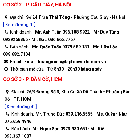
CƠ SỞ 2 - P. CẦU GIẤY, HÀ NỘI
Địa chỉ:
Số 24 Trần Thái Tông - Phường Cầu Giấy - Hà Nội
[ Xem đường đi ]
Kinh doanh:
Mr. Anh Tuấn 096.108.9922 - Mr Duy Tùng:
0929268866 - Mr. Đạt: 086.865.7767
Bảo hành:
Mr. Quốc Tuấn 0379.589.131 - Mr. Hữu Lộc
038.682.7104
Email:
Email: hoangminh@laptopworld.com.vn
Thời gian mở cửa:
Từ 8h30 - 20h30 hàng ngày
CƠ SỞ 3 - P. BÀN CỜ, HCM
Địa chỉ:
26/9 Đường Số 3, Khu Cư Xá Đô Thành - Phường Bàn
Cờ - TP. HCM
[ Xem đường đi ]
Kinh doanh:
Mr. Trung Đức 039.216.5555 - Ms. Quỳnh Như
076.659.4946
Bảo hành:
Mr. Ngọc Sơn 0973.980.651- Mr. Kiệt
093.367.1087