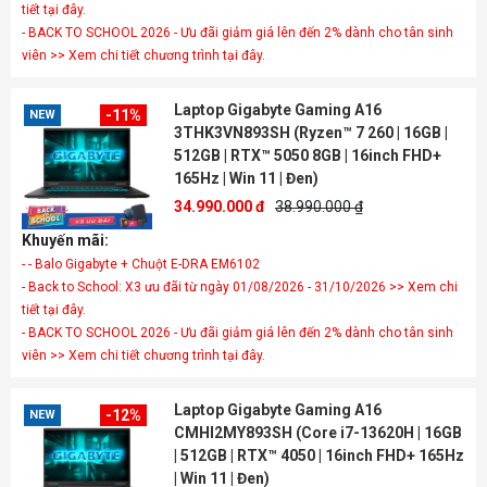
tiết tại đây.
- BACK TO SCHOOL 2026 - Ưu đãi giảm giá lên đến 2% dành cho tân sinh
viên >> Xem chi tiết chương trình tại đây.
Laptop Gigabyte Gaming A16
-11%
NEW
3THK3VN893SH (Ryzen™ 7 260 | 16GB |
512GB | RTX™ 5050 8GB | 16inch FHD+
165Hz | Win 11 | Đen)
34.990.000 đ
38.990.000 ₫
Khuyến mãi:
- - Balo Gigabyte + Chuột E-DRA EM6102
- Back to School: X3 ưu đãi từ ngày 01/08/2026 - 31/10/2026 >> Xem chi
tiết tại đây.
- BACK TO SCHOOL 2026 - Ưu đãi giảm giá lên đến 2% dành cho tân sinh
viên >> Xem chi tiết chương trình tại đây.
Laptop Gigabyte Gaming A16
-12%
NEW
CMHI2MY893SH (Core i7-13620H | 16GB
| 512GB | RTX™ 4050 | 16inch FHD+ 165Hz
| Win 11 | Đen)