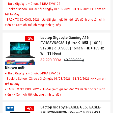
- - Balo Gigabyte + Chuột E-DRA EM6102
- Back to School: X3 ưu đãi từ ngày 01/08/2026 - 31/10/2026 >> Xem chi
tiết tại đây.
- BACK TO SCHOOL 2026 - Ưu đãi giảm giá lên đến 2% dành cho tân sinh
viên >> Xem chi tiết chương trình tại đây.
Laptop Gigabyte Gaming A16
-3%
EVHS3VN893SH (Ultra 9 185H | 16GB |
512GB | RTX 5060 | 16inch FHD+ 165Hz |
Win 11 | Đen)
39.990.000 đ
40.990.000 ₫
Khuyến mãi:
- - Balo Gigabyte + Chuột E-DRA EM6102
- Back to School: X3 ưu đãi từ ngày 01/08/2026 - 31/10/2026 >> Xem chi
tiết tại đây.
- BACK TO SCHOOL 2026 - Ưu đãi giảm giá lên đến 2% dành cho tân sinh
viên >> Xem chi tiết chương trình tại đây.
Laptop Gigabyte EAGLE GL6J EAGLE-
-6%
NEW
9MJR2VNF93SH (Ryzen™ 5 7533HS |