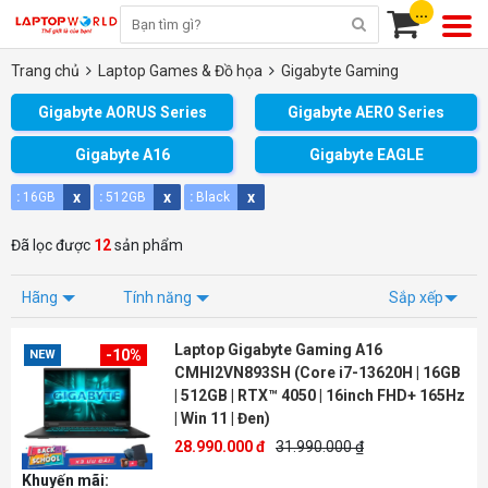
...
Trang chủ
Laptop Games & Đồ họa
Gigabyte Gaming
Gigabyte AORUS Series
Gigabyte AERO Series
Gigabyte A16
Gigabyte EAGLE
x
x
x
:
16GB
:
512GB
:
Black
Đã lọc được
12
sản phẩm
Hãng
Tính năng
Sắp xếp
Laptop Gigabyte Gaming A16
-10%
NEW
CMHI2VN893SH (Core i7-13620H | 16GB
| 512GB | RTX™ 4050 | 16inch FHD+ 165Hz
| Win 11 | Đen)
28.990.000 đ
31.990.000 ₫
Khuyến mãi: