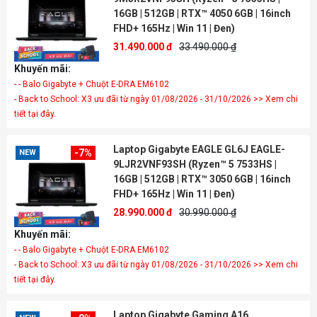
16GB | 512GB | RTX™ 4050 6GB | 16inch
FHD+ 165Hz | Win 11 | Đen)
31.490.000 đ
33.490.000 ₫
Khuyến mãi:
- - Balo Gigabyte + Chuột E-DRA EM6102
- Back to School: X3 ưu đãi từ ngày 01/08/2026 - 31/10/2026 >> Xem chi
tiết tại đây.
Laptop Gigabyte EAGLE GL6J EAGLE-
-7%
NEW
9LJR2VNF93SH (Ryzen™ 5 7533HS |
16GB | 512GB | RTX™ 3050 6GB | 16inch
FHD+ 165Hz | Win 11 | Đen)
28.990.000 đ
30.990.000 ₫
Khuyến mãi:
- - Balo Gigabyte + Chuột E-DRA EM6102
- Back to School: X3 ưu đãi từ ngày 01/08/2026 - 31/10/2026 >> Xem chi
tiết tại đây.
Laptop Gigabyte Gaming A16