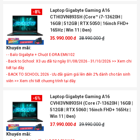
Laptop Gigabyte Gaming A16
-8%
CTHI3VN893SH (Core™ i7-13620H |
16GB | 512GB | RTX 5050 | 16inch FHD+
165Hz | Win 11 | Đen)
35.990.000 đ
38.990.000 ₫
Khuyến mãi:
- - Balo Gigabyte + Chuột E-DRA EM6102
- Back to School: X3 ưu đãi từ ngày 01/08/2026 - 31/10/2026 >> Xem chi
tiết tại đây.
- BACK TO SCHOOL 2026 - Ưu đãi giảm giá lên đến 2% dành cho tân sinh
viên >> Xem chi tiết chương trình tại đây.
Laptop Gigabyte Gaming A16
-6%
CVHI3VN893SH (Core i7-13620H | 16GB |
512GB | RTX 5060 | 16inch FHD+ 165Hz |
Win 11 | Đen)
37.990.000 đ
39.990.000 ₫
Khuyến mãi: