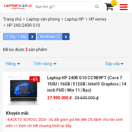
...
Trang chủ
Laptop văn phòng
Laptop HP
HP series
HP 240/240R G10
x
x
:
1.2kg - 1.5kg
:
Windows 11
Đã lọc được
2
sản phẩm
Hãng
Tính năng
Sắp xếp
Laptop HP 240R G10 CC9B9PT (Core 7
-6%
150U | 16GB | 512GB | Intel® Graphics | 14
inch FHD | Win 11 | Bạc)
27.990.000 đ
29.600.000 ₫
Khuyến mãi:
- BACK TO SCHOOL 2026 - Ưu đãi giảm giá lên đến 2% dành cho tân sinh
viên >> Xem chi tiết chương trình tại đây.