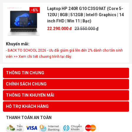
Laptop HP 240R G10 C3SG9AT (Core 5-
-6%
120U | 8GB | 512GB | Intel® Graphics | 14
inch FHD | Win 11 | Bạc)
22.290.000 đ
23.550.000 ₫
Khuyến mãi:
- BACK TO SCHOOL 2026 - Ưu đãi giảm giá lên đến 2% dành cho tân sinh
viên >> Xem chi tiết chương trình tại đây.
THÔNG TIN CHUNG
CHÍNH SÁCH CHUNG
THÔNG TIN KHUYẾN MÃI
HỖ TRỢ KHÁCH HÀNG
THANH TOÁN AN TOÀN