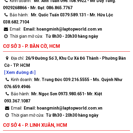
Kinh doanh:
Mr. Anh Tuấn 096.108.9922 - Mr Duy Tùng:
0929268866 - Mr. Đạt: 086.865.7767
Bảo hành:
Mr. Quốc Tuấn 0379.589.131 - Mr. Hữu Lộc
038.682.7104
Email:
Email: hoangminh@laptopworld.com.vn
Thời gian mở cửa:
Từ 8h30 - 20h30 hàng ngày
CƠ SỞ 3 - P. BÀN CỜ, HCM
Địa chỉ:
26/9 Đường Số 3, Khu Cư Xá Đô Thành - Phường Bàn
Cờ - TP. HCM
[ Xem đường đi ]
Kinh doanh:
Mr. Trung Đức 039.216.5555 - Ms. Quỳnh Như
076.659.4946
Bảo hành:
Mr. Ngọc Sơn 0973.980.651- Mr. Kiệt
093.367.1087
Email:
Email: hoangminh@laptopworld.com.vn
Thời gian mở cửa:
Từ 8h30 - 20h30 hàng ngày
CƠ SỞ 4 - P. LINH XUÂN, HCM