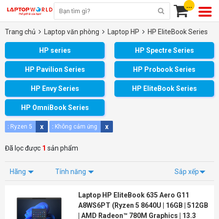
...
Trang chủ
Laptop văn phòng
Laptop HP
HP EliteBook Series
HP series
HP Spectre Series
HP Pavilion Series
HP Probook Series
HP Envy Series
HP EliteBook Series
HP OmniBook Series
x
x
:
Ryzen 5
:
Không cảm ứng
Đã lọc được
1
sản phẩm
Hãng
Tính năng
Sắp xếp
Laptop HP EliteBook 635 Aero G11
A8WS6PT (Ryzen 5 8640U | 16GB | 512GB
| AMD Radeon™ 780M Graphics | 13.3