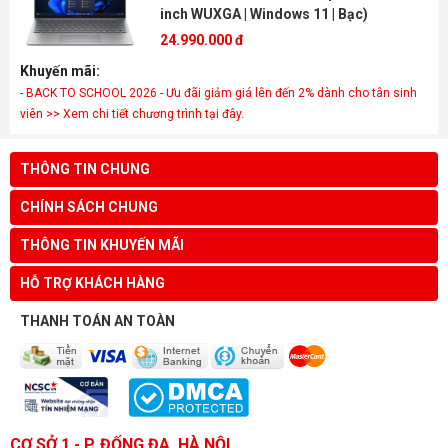
inch WUXGA | Windows 11 | Bạc)
24.990.000 đ
Khuyến mãi:
- BACK TO SCHOOL 2026 - Ưu đãi giảm giá lên đến 2% dành cho tân sinh
viên >> Xem chi tiết chương trình tại đây.
THÔNG TIN CHUNG
CHÍNH SÁCH CHUNG
THÔNG TIN KHUYẾN MÃI
HỖ TRỢ KHÁCH HÀNG
THANH TOÁN AN TOÀN
CƠ SỞ 1 - P. ĐỐNG ĐA, HÀ NỘI