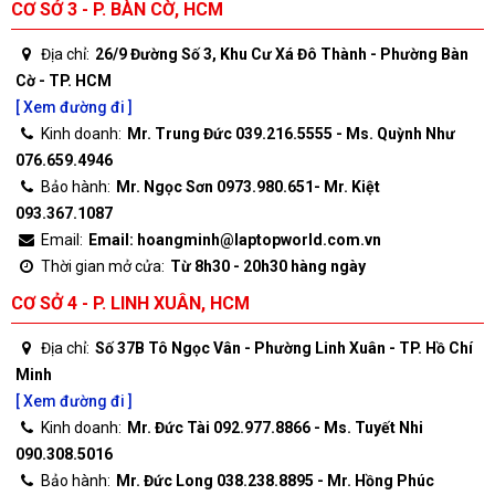
CƠ SỞ 3 - P. BÀN CỜ, HCM
Địa chỉ:
26/9 Đường Số 3, Khu Cư Xá Đô Thành - Phường Bàn
Cờ - TP. HCM
[ Xem đường đi ]
Kinh doanh:
Mr. Trung Đức 039.216.5555 - Ms. Quỳnh Như
076.659.4946
Bảo hành:
Mr. Ngọc Sơn 0973.980.651- Mr. Kiệt
093.367.1087
Email:
Email: hoangminh@laptopworld.com.vn
Thời gian mở cửa:
Từ 8h30 - 20h30 hàng ngày
CƠ SỞ 4 - P. LINH XUÂN, HCM
Địa chỉ:
Số 37B Tô Ngọc Vân - Phường Linh Xuân - TP. Hồ Chí
Minh
[ Xem đường đi ]
Kinh doanh:
Mr. Đức Tài 092.977.8866 - Ms. Tuyết Nhi
090.308.5016
Bảo hành:
Mr. Đức Long 038.238.8895 - Mr. Hồng Phúc