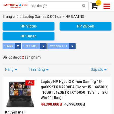
...
Trang chủ
Laptop Games & Đồ họa
HP GAMING
HP Victus
HP ZBook
HP Omen
x
x
x
:
16GB
:
RTX 5050
:
Windows 11
Đã lọc được
2
sản phẩm
Hãng
Tính năng
Sắp xếp
Laptop HP HyperX Omen Gaming 15-
-6%
ga0092TX D72D8PA (Core™ i5-14450HX
| 16GB | 512GB | RTX™ 5050 | 15.3inch 2K |
Win 11 | Bạc)
44.390.000 đ
46.990.000 ₫
Khuyến mãi: