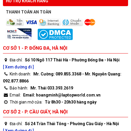
HỖ TRỢ KHÁCH HÀNG
THANH TOÁN AN TOÀN
CƠ SỞ 1 - P. ĐỐNG ĐA, HÀ NỘI
Địa chỉ:
Số 10 Ngõ 117 Thái Hà - Phường Đống Đa - Hà Nội
[ Xem đường đi ]
Kinh doanh:
Mr. Cường: 089.855.3368 - Mr. Nguyễn Quang:
092.877.8866
Bảo hành:
Mr. Thái 033.393.2619
Email:
Email: hoangminh@laptopworld.com.vn
Thời gian mở cửa:
Từ 8h30 - 20h30 hàng ngày
CƠ SỞ 2 - P. CẦU GIẤY, HÀ NỘI
Địa chỉ:
Số 24 Trần Thái Tông - Phường Cầu Giấy - Hà Nội
[ Xem đường đi ]