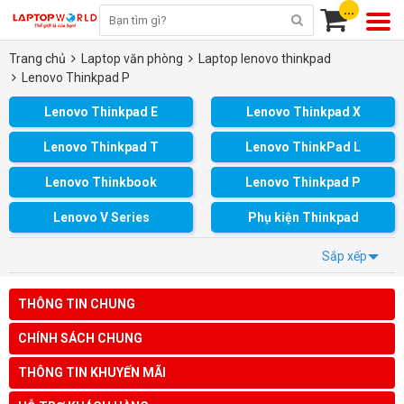
...
Trang chủ
Laptop văn phòng
Laptop lenovo thinkpad
Lenovo Thinkpad P
Lenovo Thinkpad E
Lenovo Thinkpad X
Lenovo Thinkpad T
Lenovo ThinkPad L
Lenovo Thinkbook
Lenovo Thinkpad P
Lenovo V Series
Phụ kiện Thinkpad
Sắp xếp
THÔNG TIN CHUNG
CHÍNH SÁCH CHUNG
THÔNG TIN KHUYẾN MÃI