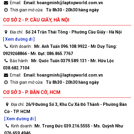
Email:
Email: hoangminh@laptopworld.com.vn
Thời gian mở cửa:
Từ 8h30 - 20h30 hàng ngày
CƠ SỞ 2 - P. CẦU GIẤY, HÀ NỘI
Địa chỉ:
Số 24 Trần Thái Tông - Phường Cầu Giấy - Hà Nội
[ Xem đường đi ]
Kinh doanh:
Mr. Anh Tuấn 096.108.9922 - Mr Duy Tùng:
0929268866 - Mr. Đạt: 086.865.7767
Bảo hành:
Mr. Quốc Tuấn 0379.589.131 - Mr. Hữu Lộc
038.682.7104
Email:
Email: hoangminh@laptopworld.com.vn
Thời gian mở cửa:
Từ 8h30 - 20h30 hàng ngày
CƠ SỞ 3 - P. BÀN CỜ, HCM
Địa chỉ:
26/9 Đường Số 3, Khu Cư Xá Đô Thành - Phường Bàn
Cờ - TP. HCM
[ Xem đường đi ]
Kinh doanh:
Mr. Trung Đức 039.216.5555 - Ms. Quỳnh Như
076.659.4946