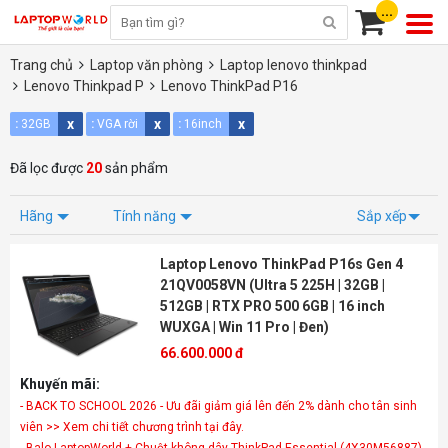
...
Trang chủ
Laptop văn phòng
Laptop lenovo thinkpad
Lenovo Thinkpad P
Lenovo ThinkPad P16
x
x
x
:
32GB
:
VGA rời
:
16inch
Đã lọc được
20
sản phẩm
Hãng
Tính năng
Sắp xếp
Laptop Lenovo ThinkPad P16s Gen 4
21QV0058VN (Ultra 5 225H | 32GB |
512GB | RTX PRO 500 6GB | 16 inch
WUXGA | Win 11 Pro | Đen)
66.600.000 đ
Khuyến mãi:
- BACK TO SCHOOL 2026 - Ưu đãi giảm giá lên đến 2% dành cho tân sinh
viên >> Xem chi tiết chương trình tại đây.