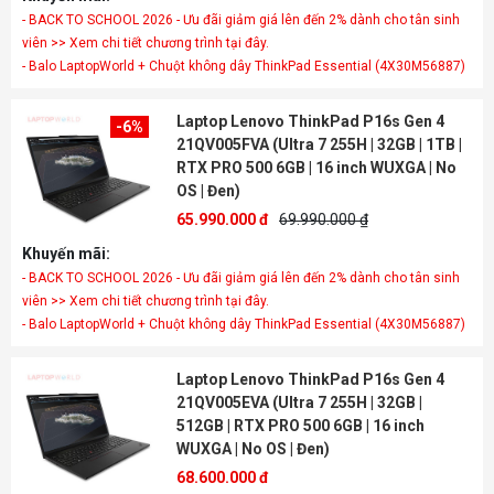
- BACK TO SCHOOL 2026 - Ưu đãi giảm giá lên đến 2% dành cho tân sinh
viên >> Xem chi tiết chương trình tại đây.
- Balo LaptopWorld + Chuột không dây ThinkPad Essential (4X30M56887)
Laptop Lenovo ThinkPad P16s Gen 4
-6%
21QV005FVA (Ultra 7 255H | 32GB | 1TB |
RTX PRO 500 6GB | 16 inch WUXGA | No
OS | Đen)
65.990.000 đ
69.990.000 ₫
Khuyến mãi:
- BACK TO SCHOOL 2026 - Ưu đãi giảm giá lên đến 2% dành cho tân sinh
viên >> Xem chi tiết chương trình tại đây.
- Balo LaptopWorld + Chuột không dây ThinkPad Essential (4X30M56887)
Laptop Lenovo ThinkPad P16s Gen 4
21QV005EVA (Ultra 7 255H | 32GB |
512GB | RTX PRO 500 6GB | 16 inch
WUXGA | No OS | Đen)
68.600.000 đ