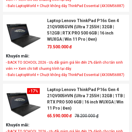
- Balo LaptopWorld + Chuột không dây ThinkPad Essential (4X30M56887)
Laptop Lenovo ThinkPad P16s Gen 4
21QV005GVN (Ultra 7 255H | 32GB |
512GB | RTX PRO 500 6GB | 16 inch
WUXGA | Win 11 Pro | Đen)
73.500.000 đ
Khuyến mãi:
- BACK TO SCHOOL 2026 - Ưu đãi giảm giá lên đến 2% dành cho tân sinh
viên >> Xem chi tiết chương trình tại đây.
- Balo LaptopWorld + Chuột không dây ThinkPad Essential (4X30M56887)
Laptop Lenovo ThinkPad P16s Gen 4
-17%
21QV005HVN (Ultra 7 255H | 32GB | 1TB |
RTX PRO 500 6GB | 16 inch WUXGA | Win
11 Pro | Đen)
65.590.000 đ
78.200.000 ₫
Khuyến mãi:
- BACK TO SCHOOL 2026 - Ưu đãi giảm giá lên đến 2% dành cho tân sinh