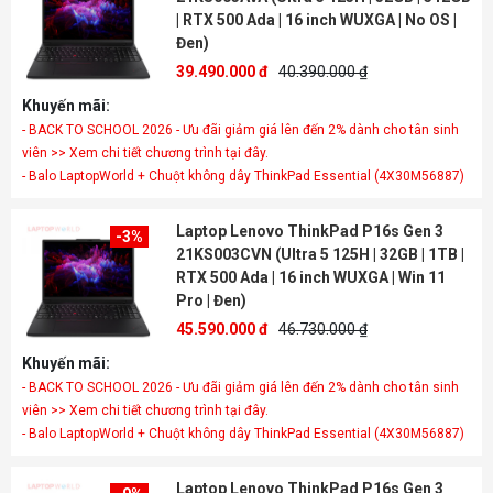
| RTX 500 Ada | 16 inch WUXGA | No OS |
Đen)
39.490.000 đ
40.390.000 ₫
Khuyến mãi:
- BACK TO SCHOOL 2026 - Ưu đãi giảm giá lên đến 2% dành cho tân sinh
viên >> Xem chi tiết chương trình tại đây.
- Balo LaptopWorld + Chuột không dây ThinkPad Essential (4X30M56887)
Laptop Lenovo ThinkPad P16s Gen 3
-3%
21KS003CVN (Ultra 5 125H | 32GB | 1TB |
RTX 500 Ada | 16 inch WUXGA | Win 11
Pro | Đen)
45.590.000 đ
46.730.000 ₫
Khuyến mãi:
- BACK TO SCHOOL 2026 - Ưu đãi giảm giá lên đến 2% dành cho tân sinh
viên >> Xem chi tiết chương trình tại đây.
- Balo LaptopWorld + Chuột không dây ThinkPad Essential (4X30M56887)
Laptop Lenovo ThinkPad P16s Gen 3