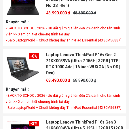
No OS | Đen)
43.990.000 đ
45.580.000 ₫
Khuyến mãi:
- BACK TO SCHOOL 2026 - Ưu đãi giảm giá lên đến 2% dành cho tân sinh
viên >> Xem chi tiết chương trình tại đây.
- Balo LaptopWorld + Chuột không dây ThinkPad Essential (4X30M56887)
Laptop Lenovo ThinkPad P16v Gen 2
-8%
21KX0039VA (Ultra 7 155H | 32GB | 1TB |
RTX 1000 Ada | 16 inch WUXGA | No OS |
Đen)
63.490.000 đ
68.890.000 ₫
Khuyến mãi:
- BACK TO SCHOOL 2026 - Ưu đãi giảm giá lên đến 2% dành cho tân sinh
viên >> Xem chi tiết chương trình tại đây.
- Balo LaptopWorld + Chuột không dây ThinkPad Essential (4X30M56887)
Laptop Lenovo ThinkPad P16s Gen 3
-3%
21KS003AVA (Ultra 5 125H | 32GB | 512GB