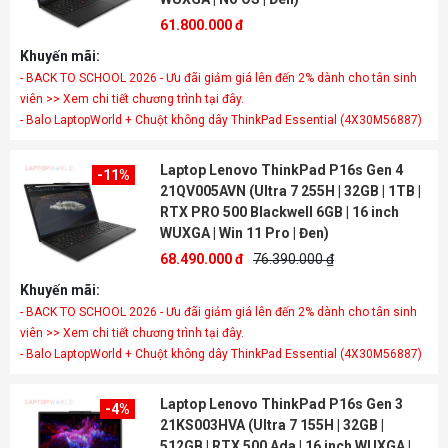
61.800.000 đ
Khuyến mãi:
- BACK TO SCHOOL 2026 - Ưu đãi giảm giá lên đến 2% dành cho tân sinh
viên >> Xem chi tiết chương trình tại đây.
- Balo LaptopWorld + Chuột không dây ThinkPad Essential (4X30M56887)
Laptop Lenovo ThinkPad P16s Gen 4
-11%
21QV005AVN (Ultra 7 255H | 32GB | 1TB |
RTX PRO 500 Blackwell 6GB | 16 inch
WUXGA | Win 11 Pro | Đen)
68.490.000 đ
76.390.000 ₫
Khuyến mãi:
- BACK TO SCHOOL 2026 - Ưu đãi giảm giá lên đến 2% dành cho tân sinh
viên >> Xem chi tiết chương trình tại đây.
- Balo LaptopWorld + Chuột không dây ThinkPad Essential (4X30M56887)
Laptop Lenovo ThinkPad P16s Gen 3
-4%
21KS003HVA (Ultra 7 155H | 32GB |
512GB | RTX 500 Ada | 16 inch WUXGA |