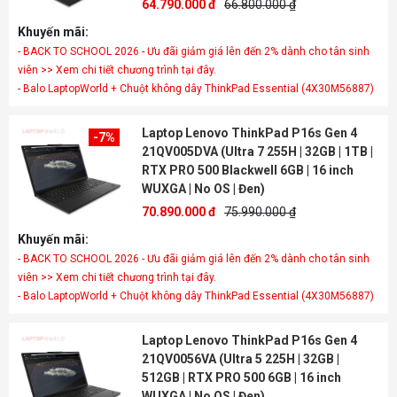
64.790.000 đ
66.800.000 ₫
Khuyến mãi:
- BACK TO SCHOOL 2026 - Ưu đãi giảm giá lên đến 2% dành cho tân sinh
viên >> Xem chi tiết chương trình tại đây.
- Balo LaptopWorld + Chuột không dây ThinkPad Essential (4X30M56887)
Laptop Lenovo ThinkPad P16s Gen 4
-7%
21QV005DVA (Ultra 7 255H | 32GB | 1TB |
RTX PRO 500 Blackwell 6GB | 16 inch
WUXGA | No OS | Đen)
70.890.000 đ
75.990.000 ₫
Khuyến mãi:
- BACK TO SCHOOL 2026 - Ưu đãi giảm giá lên đến 2% dành cho tân sinh
viên >> Xem chi tiết chương trình tại đây.
- Balo LaptopWorld + Chuột không dây ThinkPad Essential (4X30M56887)
Laptop Lenovo ThinkPad P16s Gen 4
21QV0056VA (Ultra 5 225H | 32GB |
512GB | RTX PRO 500 6GB | 16 inch
WUXGA | No OS | Đen)