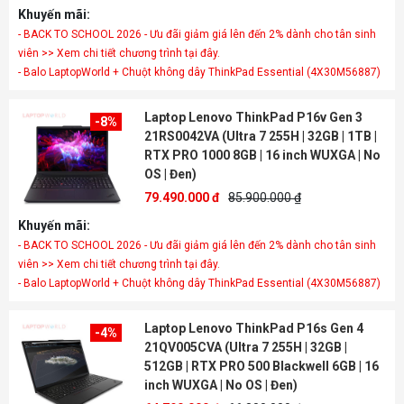
Khuyến mãi:
- BACK TO SCHOOL 2026 - Ưu đãi giảm giá lên đến 2% dành cho tân sinh
viên >> Xem chi tiết chương trình tại đây.
- Balo LaptopWorld + Chuột không dây ThinkPad Essential (4X30M56887)
Laptop Lenovo ThinkPad P16v Gen 3
-8%
21RS0042VA (Ultra 7 255H | 32GB | 1TB |
RTX PRO 1000 8GB | 16 inch WUXGA | No
OS | Đen)
79.490.000 đ
85.900.000 ₫
Khuyến mãi:
- BACK TO SCHOOL 2026 - Ưu đãi giảm giá lên đến 2% dành cho tân sinh
viên >> Xem chi tiết chương trình tại đây.
- Balo LaptopWorld + Chuột không dây ThinkPad Essential (4X30M56887)
Laptop Lenovo ThinkPad P16s Gen 4
-4%
21QV005CVA (Ultra 7 255H | 32GB |
512GB | RTX PRO 500 Blackwell 6GB | 16
inch WUXGA | No OS | Đen)