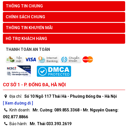
THÔNG TIN CHUNG
CHÍNH SÁCH CHUNG
THÔNG TIN KHUYẾN MÃI
HỖ TRỢ KHÁCH HÀNG
THANH TOÁN AN TOÀN
CƠ SỞ 1 - P. ĐỐNG ĐA, HÀ NỘI
Địa chỉ:
Số 10 Ngõ 117 Thái Hà - Phường Đống Đa - Hà Nội
[ Xem đường đi ]
Kinh doanh:
Mr. Cường: 089.855.3368 - Mr. Nguyễn Quang:
092.877.8866
Bảo hành:
Mr. Thái 033.393.2619