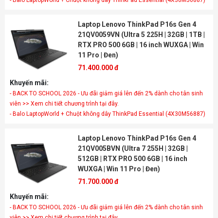
- Balo LaptopWorld + Chuột không dây ThinkPad Essential (4X30M56887)
Laptop Lenovo ThinkPad P16s Gen 4
21QV0059VN (Ultra 5 225H | 32GB | 1TB |
RTX PRO 500 6GB | 16 inch WUXGA | Win
11 Pro | Đen)
71.400.000 đ
Khuyến mãi:
- BACK TO SCHOOL 2026 - Ưu đãi giảm giá lên đến 2% dành cho tân sinh
viên >> Xem chi tiết chương trình tại đây.
- Balo LaptopWorld + Chuột không dây ThinkPad Essential (4X30M56887)
Laptop Lenovo ThinkPad P16s Gen 4
21QV005BVN (Ultra 7 255H | 32GB |
512GB | RTX PRO 500 6GB | 16 inch
WUXGA | Win 11 Pro | Đen)
71.700.000 đ
Khuyến mãi:
- BACK TO SCHOOL 2026 - Ưu đãi giảm giá lên đến 2% dành cho tân sinh
viên >> Xem chi tiết chương trình tại đây.