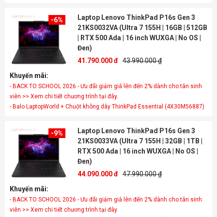
Laptop Lenovo ThinkPad P16s Gen 3
-6%
21KS0032VA (Ultra 7 155H | 16GB | 512GB
| RTX 500 Ada | 16 inch WUXGA | No OS |
Đen)
41.790.000 đ
43.990.000 ₫
Khuyến mãi:
- BACK TO SCHOOL 2026 - Ưu đãi giảm giá lên đến 2% dành cho tân sinh
viên >> Xem chi tiết chương trình tại đây.
- Balo LaptopWorld + Chuột không dây ThinkPad Essential (4X30M56887)
Laptop Lenovo ThinkPad P16s Gen 3
-9%
21KS0033VA (Ultra 7 155H | 32GB | 1TB |
RTX 500 Ada | 16 inch WUXGA | No OS |
Đen)
44.090.000 đ
47.990.000 ₫
Khuyến mãi:
- BACK TO SCHOOL 2026 - Ưu đãi giảm giá lên đến 2% dành cho tân sinh
viên >> Xem chi tiết chương trình tại đây.