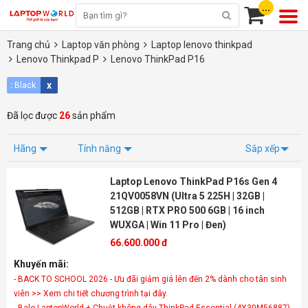
...
Trang chủ
Laptop văn phòng
Laptop lenovo thinkpad
Lenovo Thinkpad P
Lenovo ThinkPad P16
x
:
Black
Đã lọc được
26
sản phẩm
Hãng
Tính năng
Sắp xếp
Laptop Lenovo ThinkPad P16s Gen 4
21QV0058VN (Ultra 5 225H | 32GB |
512GB | RTX PRO 500 6GB | 16 inch
WUXGA | Win 11 Pro | Đen)
66.600.000 đ
Khuyến mãi:
- BACK TO SCHOOL 2026 - Ưu đãi giảm giá lên đến 2% dành cho tân sinh
viên >> Xem chi tiết chương trình tại đây.