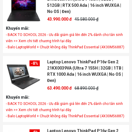
512GB | RTX 500 Ada | 16 inch WUXGA |
No OS | Đen)
43.990.000 đ
45.580.000 ₫
Khuyến mãi:
- BACK TO SCHOOL 2026 - Ưu đãi giảm giá lên đến 2% dành cho tân sinh
viên >> Xem chi tiết chương trình tại đây.
- Balo LaptopWorld + Chuột không dây ThinkPad Essential (4X30M56887)
Laptop Lenovo ThinkPad P16v Gen 2
-8%
21KX0039VA (Ultra 7 155H | 32GB | 1TB |
RTX 1000 Ada | 16 inch WUXGA | No OS |
Đen)
63.490.000 đ
68.890.000 ₫
Khuyến mãi:
- BACK TO SCHOOL 2026 - Ưu đãi giảm giá lên đến 2% dành cho tân sinh
viên >> Xem chi tiết chương trình tại đây.
- Balo LaptopWorld + Chuột không dây ThinkPad Essential (4X30M56887)
Laptop Lenovo ThinkPad P16v Gen 2