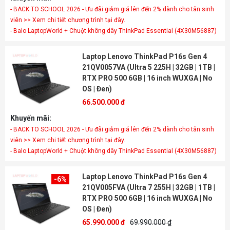
- BACK TO SCHOOL 2026 - Ưu đãi giảm giá lên đến 2% dành cho tân sinh
viên >> Xem chi tiết chương trình tại đây.
- Balo LaptopWorld + Chuột không dây ThinkPad Essential (4X30M56887)
Laptop Lenovo ThinkPad P16s Gen 4
21QV0057VA (Ultra 5 225H | 32GB | 1TB |
RTX PRO 500 6GB | 16 inch WUXGA | No
OS | Đen)
66.500.000 đ
Khuyến mãi:
- BACK TO SCHOOL 2026 - Ưu đãi giảm giá lên đến 2% dành cho tân sinh
viên >> Xem chi tiết chương trình tại đây.
- Balo LaptopWorld + Chuột không dây ThinkPad Essential (4X30M56887)
Laptop Lenovo ThinkPad P16s Gen 4
-6%
21QV005FVA (Ultra 7 255H | 32GB | 1TB |
RTX PRO 500 6GB | 16 inch WUXGA | No
OS | Đen)
65.990.000 đ
69.990.000 ₫