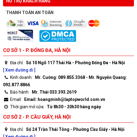
HỖ TRỢ KHÁCH HÀNG
THANH TOÁN AN TOÀN
CƠ SỞ 1 - P. ĐỐNG ĐA, HÀ NỘI
Địa chỉ:
Số 10 Ngõ 117 Thái Hà - Phường Đống Đa - Hà Nội
[ Xem đường đi ]
Kinh doanh:
Mr. Cường: 089.855.3368 - Mr. Nguyễn Quang:
092.877.8866
Bảo hành:
Mr. Thái 033.393.2619
Email:
Email: hoangminh@laptopworld.com.vn
Thời gian mở cửa:
Từ 8h30 - 20h30 hàng ngày
CƠ SỞ 2 - P. CẦU GIẤY, HÀ NỘI
Địa chỉ:
Số 24 Trần Thái Tông - Phường Cầu Giấy - Hà Nội
[ Xem đường đi ]