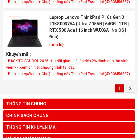
- Balo LaptopWorld + Chuột không dây ThinkPad Essential (4X30M56887)
Laptop Lenovo ThinkPad P16s Gen 3
21KS0037VA (Ultra 7 155H | 64GB | 1TB |
RTX 500 Ada | 16 inch WUXGA | No OS |
Đen)
Liên hệ
Khuyến mãi:
- BACK TO SCHOOL 2026 - Ưu đãi giảm giá lên đến 2% dành cho tân sinh
viên >> Xem chi tiết chương trình tại đây.
- Balo LaptopWorld + Chuột không dây ThinkPad Essential (4X30M56887)
1
2
THÔNG TIN CHUNG
CHÍNH SÁCH CHUNG
THÔNG TIN KHUYẾN MÃI