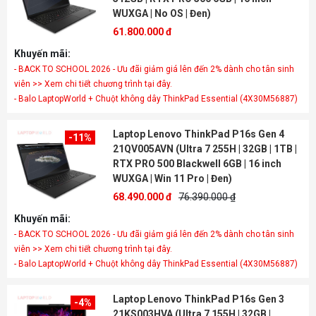
WUXGA | No OS | Đen)
61.800.000 đ
Khuyến mãi:
- BACK TO SCHOOL 2026 - Ưu đãi giảm giá lên đến 2% dành cho tân sinh
viên >> Xem chi tiết chương trình tại đây.
- Balo LaptopWorld + Chuột không dây ThinkPad Essential (4X30M56887)
Laptop Lenovo ThinkPad P16s Gen 4
-11%
21QV005AVN (Ultra 7 255H | 32GB | 1TB |
RTX PRO 500 Blackwell 6GB | 16 inch
WUXGA | Win 11 Pro | Đen)
68.490.000 đ
76.390.000 ₫
Khuyến mãi:
- BACK TO SCHOOL 2026 - Ưu đãi giảm giá lên đến 2% dành cho tân sinh
viên >> Xem chi tiết chương trình tại đây.
- Balo LaptopWorld + Chuột không dây ThinkPad Essential (4X30M56887)
Laptop Lenovo ThinkPad P16s Gen 3
-4%
21KS003HVA (Ultra 7 155H | 32GB |