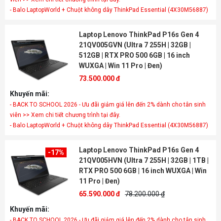
- Balo LaptopWorld + Chuột không dây ThinkPad Essential (4X30M56887)
Laptop Lenovo ThinkPad P16s Gen 4
21QV005GVN (Ultra 7 255H | 32GB |
512GB | RTX PRO 500 6GB | 16 inch
WUXGA | Win 11 Pro | Đen)
73.500.000 đ
Khuyến mãi:
- BACK TO SCHOOL 2026 - Ưu đãi giảm giá lên đến 2% dành cho tân sinh
viên >> Xem chi tiết chương trình tại đây.
- Balo LaptopWorld + Chuột không dây ThinkPad Essential (4X30M56887)
Laptop Lenovo ThinkPad P16s Gen 4
-17%
21QV005HVN (Ultra 7 255H | 32GB | 1TB |
RTX PRO 500 6GB | 16 inch WUXGA | Win
11 Pro | Đen)
65.590.000 đ
78.200.000 ₫
Khuyến mãi:
- BACK TO SCHOOL 2026 - Ưu đãi giảm giá lên đến 2% dành cho tân sinh