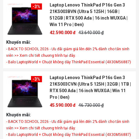
Laptop Lenovo ThinkPad P16s Gen 3
-3%
21KS003BVN (Ultra 5 125H | 16GB |
512GB | RTX 500 Ada | 16 inch WUXGA |
Win 11 Pro | Đen)
42.590.000 đ
43.640.000 ₫
Khuyến mãi:
- BACK TO SCHOOL 2026 - Ưu đãi giảm giá lên đến 2% dành cho tân sinh
viên >> Xem chi tiết chương trình tại đây.
- Balo LaptopWorld + Chuột không dây ThinkPad Essential (4X30M56887)
Laptop Lenovo ThinkPad P16s Gen 3
-3%
21KS003CVN (Ultra 5 125H | 32GB | 1TB |
RTX 500 Ada | 16 inch WUXGA | Win 11
Pro | Đen)
45.590.000 đ
46.730.000 ₫
Khuyến mãi:
- BACK TO SCHOOL 2026 - Ưu đãi giảm giá lên đến 2% dành cho tân sinh
viên >> Xem chi tiết chương trình tại đây.
- Balo LaptopWorld + Chuột không dây ThinkPad Essential (4X30M56887)