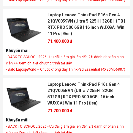
- Balo LaptopWorld + Chuột không dây ThinkPad Essential (4X30M56887)
Laptop Lenovo ThinkPad P16s Gen 4
21QV0059VN (Ultra 5 225H | 32GB | 1TB |
RTX PRO 500 6GB | 16 inch WUXGA | Win
11 Pro | Đen)
71.400.000 đ
Khuyến mãi:
- BACK TO SCHOOL 2026 - Ưu đãi giảm giá lên đến 2% dành cho tân sinh
viên >> Xem chi tiết chương trình tại đây.
- Balo LaptopWorld + Chuột không dây ThinkPad Essential (4X30M56887)
Laptop Lenovo ThinkPad P16s Gen 4
21QV005BVN (Ultra 7 255H | 32GB |
512GB | RTX PRO 500 6GB | 16 inch
WUXGA | Win 11 Pro | Đen)
71.700.000 đ
Khuyến mãi:
- BACK TO SCHOOL 2026 - Ưu đãi giảm giá lên đến 2% dành cho tân sinh
viên >> Xem chi tiết chương trình tại đây.