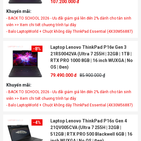
107.200.000 đ
Khuyến mãi:
- BACK TO SCHOOL 2026 - Ưu đãi giảm giá lên đến 2% dành cho tân sinh
viên >> Xem chi tiết chương trình tại đây.
- Balo LaptopWorld + Chuột không dây ThinkPad Essential (4X30M56887)
Laptop Lenovo ThinkPad P16v Gen 3
-8%
21RS0042VA (Ultra 7 255H | 32GB | 1TB |
RTX PRO 1000 8GB | 16 inch WUXGA | No
OS | Đen)
79.490.000 đ
85.900.000 ₫
Khuyến mãi:
- BACK TO SCHOOL 2026 - Ưu đãi giảm giá lên đến 2% dành cho tân sinh
viên >> Xem chi tiết chương trình tại đây.
- Balo LaptopWorld + Chuột không dây ThinkPad Essential (4X30M56887)
Laptop Lenovo ThinkPad P16s Gen 4
-4%
21QV005CVA (Ultra 7 255H | 32GB |
512GB | RTX PRO 500 Blackwell 6GB | 16
inch WUXGA | No OS | Đen)