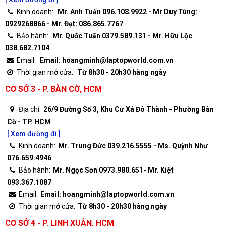
Kinh doanh:
Mr. Anh Tuấn 096.108.9922 - Mr Duy Tùng:
0929268866 - Mr. Đạt: 086.865.7767
Bảo hành:
Mr. Quốc Tuấn 0379.589.131 - Mr. Hữu Lộc
038.682.7104
Email:
Email: hoangminh@laptopworld.com.vn
Thời gian mở cửa:
Từ 8h30 - 20h30 hàng ngày
CƠ SỞ 3 - P. BÀN CỜ, HCM
Địa chỉ:
26/9 Đường Số 3, Khu Cư Xá Đô Thành - Phường Bàn
Cờ - TP. HCM
[ Xem đường đi ]
Kinh doanh:
Mr. Trung Đức 039.216.5555 - Ms. Quỳnh Như
076.659.4946
Bảo hành:
Mr. Ngọc Sơn 0973.980.651- Mr. Kiệt
093.367.1087
Email:
Email: hoangminh@laptopworld.com.vn
Thời gian mở cửa:
Từ 8h30 - 20h30 hàng ngày
CƠ SỞ 4 - P. LINH XUÂN, HCM