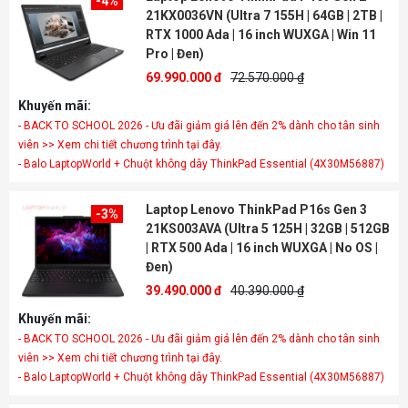
-4%
21KX0036VN (Ultra 7 155H | 64GB | 2TB |
RTX 1000 Ada | 16 inch WUXGA | Win 11
Pro | Đen)
69.990.000 đ
72.570.000 ₫
Khuyến mãi:
- BACK TO SCHOOL 2026 - Ưu đãi giảm giá lên đến 2% dành cho tân sinh
viên >> Xem chi tiết chương trình tại đây.
- Balo LaptopWorld + Chuột không dây ThinkPad Essential (4X30M56887)
Laptop Lenovo ThinkPad P16s Gen 3
-3%
21KS003AVA (Ultra 5 125H | 32GB | 512GB
| RTX 500 Ada | 16 inch WUXGA | No OS |
Đen)
39.490.000 đ
40.390.000 ₫
Khuyến mãi:
- BACK TO SCHOOL 2026 - Ưu đãi giảm giá lên đến 2% dành cho tân sinh
viên >> Xem chi tiết chương trình tại đây.
- Balo LaptopWorld + Chuột không dây ThinkPad Essential (4X30M56887)