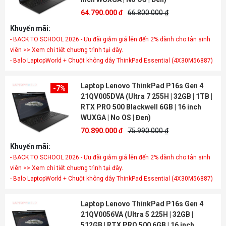
64.790.000 đ
66.800.000 ₫
Khuyến mãi:
- BACK TO SCHOOL 2026 - Ưu đãi giảm giá lên đến 2% dành cho tân sinh
viên >> Xem chi tiết chương trình tại đây.
- Balo LaptopWorld + Chuột không dây ThinkPad Essential (4X30M56887)
Laptop Lenovo ThinkPad P16s Gen 4
-7%
21QV005DVA (Ultra 7 255H | 32GB | 1TB |
RTX PRO 500 Blackwell 6GB | 16 inch
WUXGA | No OS | Đen)
70.890.000 đ
75.990.000 ₫
Khuyến mãi:
- BACK TO SCHOOL 2026 - Ưu đãi giảm giá lên đến 2% dành cho tân sinh
viên >> Xem chi tiết chương trình tại đây.
- Balo LaptopWorld + Chuột không dây ThinkPad Essential (4X30M56887)
Laptop Lenovo ThinkPad P16s Gen 4
21QV0056VA (Ultra 5 225H | 32GB |
512GB | RTX PRO 500 6GB | 16 inch