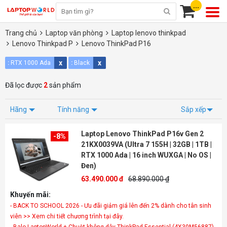
...
Trang chủ
Laptop văn phòng
Laptop lenovo thinkpad
Lenovo Thinkpad P
Lenovo ThinkPad P16
x
x
:
RTX 1000 Ada
:
Black
Đã lọc được
2
sản phẩm
Hãng
Tính năng
Sắp xếp
Laptop Lenovo ThinkPad P16v Gen 2
-8%
21KX0039VA (Ultra 7 155H | 32GB | 1TB |
RTX 1000 Ada | 16 inch WUXGA | No OS |
Đen)
63.490.000 đ
68.890.000 ₫
Khuyến mãi:
- BACK TO SCHOOL 2026 - Ưu đãi giảm giá lên đến 2% dành cho tân sinh
viên >> Xem chi tiết chương trình tại đây.