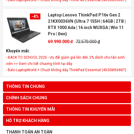
- Balo LaptopWorld + Chuột không dây ThinkPad Essential (4X30M56887)
Laptop Lenovo ThinkPad P16v Gen 2
-4%
21KX0036VN (Ultra 7 155H | 64GB | 2TB |
RTX 1000 Ada | 16 inch WUXGA | Win 11
Pro | Đen)
69.990.000 đ
72.570.000 ₫
Khuyến mãi:
- BACK TO SCHOOL 2026 - Ưu đãi giảm giá lên đến 2% dành cho tân sinh
viên >> Xem chi tiết chương trình tại đây.
- Balo LaptopWorld + Chuột không dây ThinkPad Essential (4X30M56887)
THÔNG TIN CHUNG
CHÍNH SÁCH CHUNG
THÔNG TIN KHUYẾN MÃI
HỖ TRỢ KHÁCH HÀNG
THANH TOÁN AN TOÀN