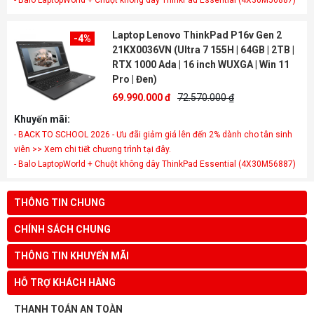
- Balo LaptopWorld + Chuột không dây ThinkPad Essential (4X30M56887)
Laptop Lenovo ThinkPad P16v Gen 2
-4%
21KX0036VN (Ultra 7 155H | 64GB | 2TB |
RTX 1000 Ada | 16 inch WUXGA | Win 11
Pro | Đen)
69.990.000 đ
72.570.000 ₫
Khuyến mãi:
- BACK TO SCHOOL 2026 - Ưu đãi giảm giá lên đến 2% dành cho tân sinh
viên >> Xem chi tiết chương trình tại đây.
- Balo LaptopWorld + Chuột không dây ThinkPad Essential (4X30M56887)
THÔNG TIN CHUNG
CHÍNH SÁCH CHUNG
THÔNG TIN KHUYẾN MÃI
HỖ TRỢ KHÁCH HÀNG
THANH TOÁN AN TOÀN