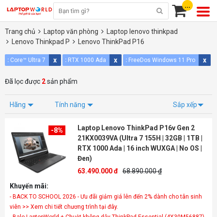
...
Trang chủ
Laptop văn phòng
Laptop lenovo thinkpad
Lenovo Thinkpad P
Lenovo ThinkPad P16
x
x
x
x
:
Core™ Ultra 7
:
RTX 1000 Ada
:
FreeDos
Windows 11 Pro
Đã lọc được
2
sản phẩm
Hãng
Tính năng
Sắp xếp
Laptop Lenovo ThinkPad P16v Gen 2
-8%
21KX0039VA (Ultra 7 155H | 32GB | 1TB |
RTX 1000 Ada | 16 inch WUXGA | No OS |
Đen)
63.490.000 đ
68.890.000 ₫
Khuyến mãi:
- BACK TO SCHOOL 2026 - Ưu đãi giảm giá lên đến 2% dành cho tân sinh
viên >> Xem chi tiết chương trình tại đây.