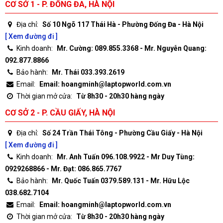
CƠ SỞ 1 - P. ĐỐNG ĐA, HÀ NỘI
Địa chỉ:
Số 10 Ngõ 117 Thái Hà - Phường Đống Đa - Hà Nội
[ Xem đường đi ]
Kinh doanh:
Mr. Cường: 089.855.3368 - Mr. Nguyễn Quang:
092.877.8866
Bảo hành:
Mr. Thái 033.393.2619
Email:
Email: hoangminh@laptopworld.com.vn
Thời gian mở cửa:
Từ 8h30 - 20h30 hàng ngày
CƠ SỞ 2 - P. CẦU GIẤY, HÀ NỘI
Địa chỉ:
Số 24 Trần Thái Tông - Phường Cầu Giấy - Hà Nội
[ Xem đường đi ]
Kinh doanh:
Mr. Anh Tuấn 096.108.9922 - Mr Duy Tùng:
0929268866 - Mr. Đạt: 086.865.7767
Bảo hành:
Mr. Quốc Tuấn 0379.589.131 - Mr. Hữu Lộc
038.682.7104
Email:
Email: hoangminh@laptopworld.com.vn
Thời gian mở cửa:
Từ 8h30 - 20h30 hàng ngày