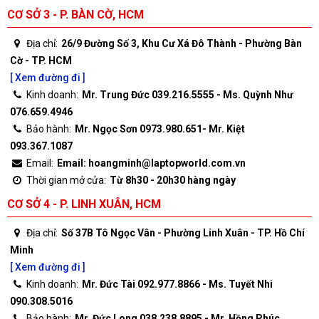
CƠ SỞ 3 - P. BÀN CỜ, HCM
Địa chỉ:
26/9 Đường Số 3, Khu Cư Xá Đô Thành - Phường Bàn
Cờ - TP. HCM
[ Xem đường đi ]
Kinh doanh:
Mr. Trung Đức 039.216.5555 - Ms. Quỳnh Như
076.659.4946
Bảo hành:
Mr. Ngọc Sơn 0973.980.651- Mr. Kiệt
093.367.1087
Email:
Email: hoangminh@laptopworld.com.vn
Thời gian mở cửa:
Từ 8h30 - 20h30 hàng ngày
CƠ SỞ 4 - P. LINH XUÂN, HCM
Địa chỉ:
Số 37B Tô Ngọc Vân - Phường Linh Xuân - TP. Hồ Chí
Minh
[ Xem đường đi ]
Kinh doanh:
Mr. Đức Tài 092.977.8866 - Ms. Tuyết Nhi
090.308.5016
Bảo hành:
Mr. Đức Long 038.238.8895 - Mr. Hồng Phúc