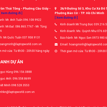
rần Thái Tông - Phường Cầu Giấy -
26/9 Đường Số 3, Khu Cư Xá Đô 
[ Xem đường đi ]
Phường Bàn Cờ - TP. Hồ Chí Minh
[ Xem đường đi ]
nh: Mr. Anh Tuấn 096.108.9922
Kinh doanh:Mr.Trung Đức 039.216.
nh: Mr.Đạt: 086.865.7767 - Mr. Tùng:
66
Kinh doanh: Ms. Quỳnh Như 076.65
h: Mr.Quốc Tuấn 037.958.9131
Bảo hành: Mr. Ngọc Sơn 0973.980.
hoangminh@laptopworld.com.vn
Email: hoangminh@laptopworld.co
n mở cửa: Từ 8h30 - 20h30 hàng ngày
Thời gian mở cửa: Từ 8h30 - 20h30
OANH DỰ ÁN
Ngọc Hùng 096.156.0888
Ngọc Anh: 096.558.8699
Viết Minh 098.528.3553
anhkn@laptopworld.com.vn