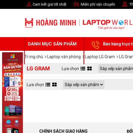
Cam kết giá tốt nhất
Miễn phí vận chuyển
Th
DANH MỤC SẢN PHẨM
Bán hàng trực 
Trang chủ
Laptop văn phòng
Laptop LG Gram
LG Gra
LG GRAM
Lựa chọn
Lựa chọn
CHÍNH SÁCH GIAO HÀNG
ĐỔ