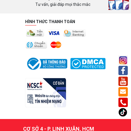
Tư vấn, giải đáp mọi thắc mắc
HÌNH THỨC THANH TOÁN
CƠ SỞ 4 - P. LINH XUÂN, HCM