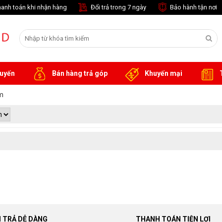
anh toán khi nhận hàng
Đổi trả trong 7 ngày
Bảo hành tận nơi
tuyến
Bán hàng trả góp
Khuyến mại
T
m
I TRẢ DỄ DÀNG
THANH TOÁN TIỆN LỢI