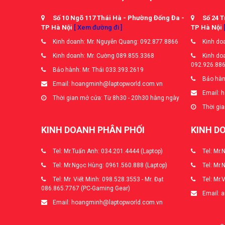
Số 10 Ngõ 117 Thái Hà - Phường Đống Đa -
Số 24 T
TP Hà Nội
[ Xem đường đi ]
TP Hà Nội
Kinh doanh: Mr. Nguyễn Quang: 092.877.8866
Kinh doa
Kinh doanh: Mr. Cường 089.855.3368
Kinh doa
092.926.88
Bảo hành: Mr. Thái 033.393.2619
Bảo hàn
Email: hoangminh@laptopworld.com.vn
Email: 
Thời gian mở cửa: Từ 8h30 - 20h30 hàng ngày
Thời gia
KINH DOANH PHÂN PHỐI
KINH D
Tel: Mr.Tuấn Anh: 034.201.4444 (Laptop)
Tel: Mr.
Tel: Mr.Ngọc Hùng: 0961.560.888 (Laptop)
Tel: Mr.
Tel: Mr. Viết Minh: 098.528.3553 - Mr. Đạt
Tel: Mr.
086.865.7767 (PC-Gaming Gear)
Email: 
Email: hoangminh@laptopworld.com.vn