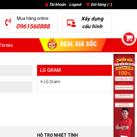
Tài khoản
/
Logout
Giỏ hàng (
0
)
Xây dựng
Mua hàng online
0961560888
cấu hình
in tức
LG GRAM
LG Gram
HỖ TRỢ NHIỆT TÌNH