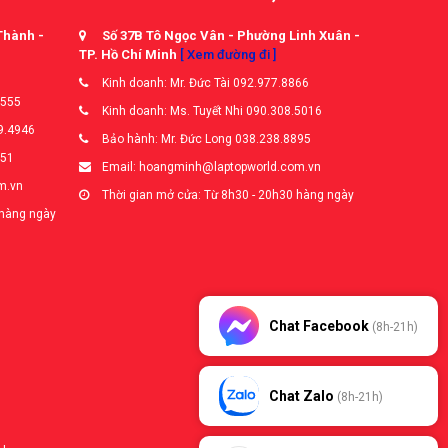
Thành -
Số 37B Tô Ngọc Vân - Phường Linh Xuân -
TP. Hồ Chí Minh
[ Xem đường đi ]
Kinh doanh: Mr. Đức Tài 092.977.8866
5555
Kinh doanh: Ms. Tuyết Nhi 090.308.5016
9.4946
Bảo hành: Mr. Đức Long 038.238.8895
651
Email: hoangminh@laptopworld.com.vn
m.vn
Thời gian mở cửa: Từ 8h30 - 20h30 hàng ngày
 hàng ngày
Chat Facebook
(8h-21h)
Chat Zalo
(8h-21h)