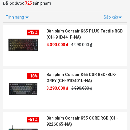
Đã lọc được
725
sản phẩm
Tính năng
Sắp xếp
Bàn phím Corsair K65 PLUS Tactile RGB
-13%
(CH-91D441F-NA)
4.390.000 đ
4.990.000 ₫
Bàn phím Corsair K65 CSR RED-BLK-
-18%
GREY (CH-91D401L-NA)
3.290.000 đ
3.990.000 ₫
Bàn phím Corsair K55 CORE RGB (CH-
-51%
9226C65-NA)