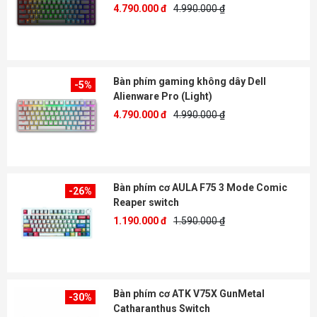
4.790.000 đ
4.990.000 ₫
Bàn phím gaming không dây Dell
-5%
Alienware Pro (Light)
4.790.000 đ
4.990.000 ₫
Bàn phím cơ AULA F75 3 Mode Comic
-26%
Reaper switch
1.190.000 đ
1.590.000 ₫
Bàn phím cơ ATK V75X GunMetal
-30%
Catharanthus Switch