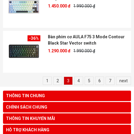
1.450.000 đ
1.990.000 ₫
Bàn phím cơ AULA F75 3 Mode Contour
-36%
Black Star Vector switch
1.290.000 đ
1.990.000 ₫
1
2
3
4
5
6
7
next
THÔNG TIN CHUNG
CHÍNH SÁCH CHUNG
THÔNG TIN KHUYẾN MÃI
HỖ TRỢ KHÁCH HÀNG