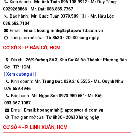
Kinh doanh:
Mr. Anh Tuấn 096.108.9922 - Mr Duy Tùng:
0929268866 - Mr. Đạt: 086.865.7767
Bảo hành:
Mr. Quốc Tuấn 0379.589.131 - Mr. Hữu Lộc
038.682.7104
Email:
Email: hoangminh@laptopworld.com.vn
Thời gian mở cửa:
Từ 8h30 - 20h30 hàng ngày
CƠ SỞ 3 - P. BÀN CỜ, HCM
Địa chỉ:
26/9 Đường Số 3, Khu Cư Xá Đô Thành - Phường Bàn
Cờ - TP. HCM
[ Xem đường đi ]
Kinh doanh:
Mr. Trung Đức 039.216.5555 - Ms. Quỳnh Như
076.659.4946
Bảo hành:
Mr. Ngọc Sơn 0973.980.651- Mr. Kiệt
093.367.1087
Email:
Email: hoangminh@laptopworld.com.vn
Thời gian mở cửa:
Từ 8h30 - 20h30 hàng ngày
CƠ SỞ 4 - P. LINH XUÂN, HCM