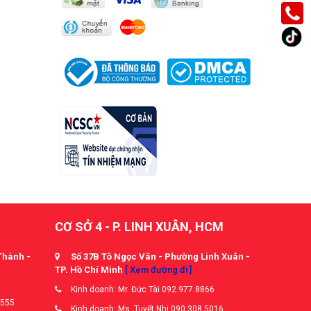
CƠ SỞ 4 - P. LINH XUÂN, HCM
Thành -
Số 37B Tô Ngọc Vân - Phường Linh Xuân -
TP. Hồ Chí Minh
[ Xem đường đi ]
Kinh doanh: Mr. Đức Tài 092.977.8866
5555
Kinh doanh: Ms. Tuyết Nhi 090.308.5016