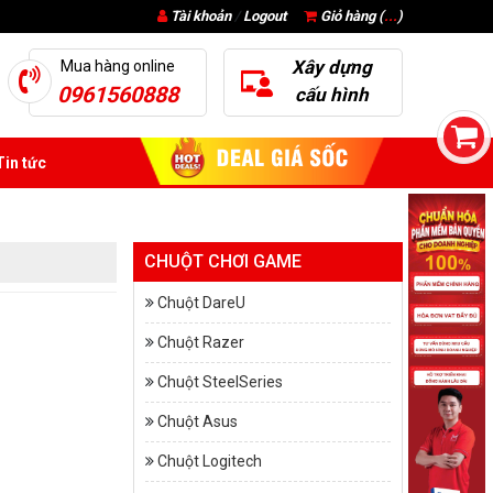
Tài khoản
/
Logout
Giỏ hàng (
...
)
Xây dựng
Mua hàng online
0961560888
cấu hình
in tức
CHUỘT CHƠI GAME
Chuột DareU
Chuột Razer
Chuột SteelSeries
Chuột Asus
Chuột Logitech