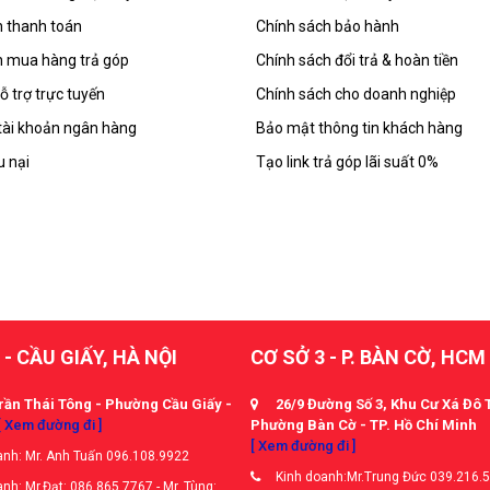
 thanh toán
Chính sách bảo hành
 mua hàng trả góp
Chính sách đổi trả & hoàn tiền
ỗ trợ trực tuyến
Chính sách cho doanh nghiệp
tài khoản ngân hàng
Bảo mật thông tin khách hàng
u nại
Tạo link trả góp lãi suất 0%
 - CẦU GIẤY, HÀ NỘI
CƠ SỞ 3 - P. BÀN CỜ, HCM
rần Thái Tông - Phường Cầu Giấy -
26/9 Đường Số 3, Khu Cư Xá Đô 
[ Xem đường đi ]
Phường Bàn Cờ - TP. Hồ Chí Minh
[ Xem đường đi ]
nh: Mr. Anh Tuấn 096.108.9922
Kinh doanh:Mr.Trung Đức 039.216.
nh: Mr.Đạt: 086.865.7767 - Mr. Tùng: