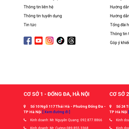
Thông tin liên hệ
Hướng dẫn
Thông tin tuyển dụng
Hướng dẫn
Tin tức
Tổng đài h
Thông tin 
Góp ý khiế
CƠ SỞ 1 - ĐỐNG ĐA, HÀ NỘI
CƠ SỞ 2
Số 10 Ngõ 117 Thái Hà - Phường Đống Đa -
Số 24 T
TP Hà Nội
[ Xem đường đi ]
TP Hà Nội
Kinh doanh: Mr. Nguyễn Quang: 092.877.8866
Kinh doa
Kinh doanh: Mr. Cường 089.855.3368
Kinh doa