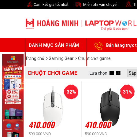
Cam kết giá tốt nhất
Miễn phí vận chuyển
Th
DANH MỤC SẢN PHẨM
Bán hàng trực 
Trang chủ
Gaming Gear
Chuột chơi game
CHUỘT CHƠI GAME
Lựa chọn
-32%
-31%
410.000
410.000
599.000 VND
590.000 VND