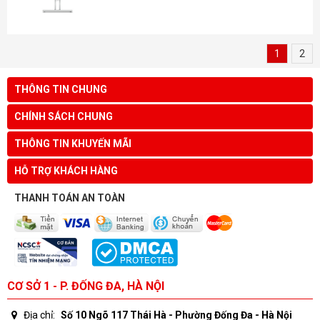
1
2
THÔNG TIN CHUNG
CHÍNH SÁCH CHUNG
THÔNG TIN KHUYẾN MÃI
HỖ TRỢ KHÁCH HÀNG
THANH TOÁN AN TOÀN
CƠ SỞ 1 - P. ĐỐNG ĐA, HÀ NỘI
Địa chỉ:
Số 10 Ngõ 117 Thái Hà - Phường Đống Đa - Hà Nội