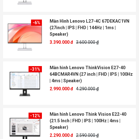
Màn Hình Lenovo L27-4C 67DEKAC1VN
-6%
(27inch | IPS | FHD | 144Hz | 1ms |
Speaker)
3.390.000 đ
3.600.000 ₫
Màn hình Lenovo ThinkVision E27-40
-31%
64BCMAR4VN (27 inch | FHD | IPS | 100Hz
| 4ms | Speaker)
2.990.000 đ
4.290.000 ₫
Màn hình Lenovo Think Vision E22-40
-12%
(21.5 Inch | FHD | IPS | 100Hz | 4ms |
Speaker)
2.290.000 đ
2.590.000 ₫