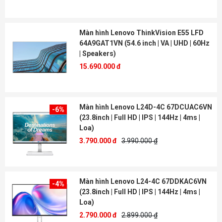
Màn hình Lenovo ThinkVision E55 LFD
64A9GAT1VN (54.6 inch | VA | UHD | 60Hz
| Speakers)
15.690.000 đ
Màn hình Lenovo L24D-4C 67DCUAC6VN
-6%
(23.8inch | Full HD | IPS | 144Hz | 4ms |
Loa)
3.790.000 đ
3.990.000 ₫
Màn hình Lenovo L24-4C 67DDKAC6VN
-4%
(23.8inch | Full HD | IPS | 144Hz | 4ms |
Loa)
2.790.000 đ
2.899.000 ₫