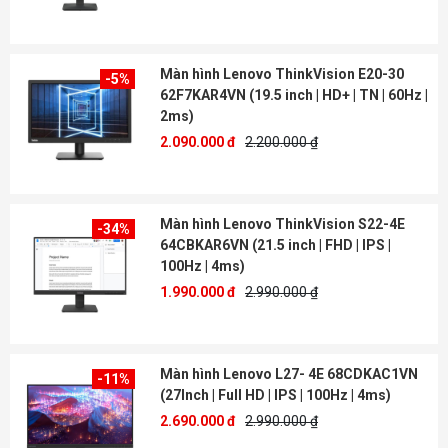
Màn hình Lenovo ThinkVision E20-30
-5%
62F7KAR4VN (19.5 inch | HD+ | TN | 60Hz |
2ms)
2.090.000 đ
2.200.000 ₫
Màn hình Lenovo ThinkVision S22-4E
-34%
64CBKAR6VN (21.5 inch | FHD | IPS |
100Hz | 4ms)
1.990.000 đ
2.990.000 ₫
Màn hình Lenovo L27- 4E 68CDKAC1VN
-11%
(27Inch | Full HD | IPS | 100Hz | 4ms)
2.690.000 đ
2.990.000 ₫