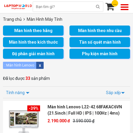
...
Trang chủ
Màn Hình Máy Tính
Màn hình theo hãng
Màn hình theo nhu cầu
Màn hình theo kích thước
Tần số quét màn hình
Độ phân giải màn hình
Phụ kiện màn hình
x
:
Màn hình Lenovo
Đã lọc được
33
sản phẩm
Tính năng
Sắp xếp
Màn hình Lenovo L22-42 68FAKAC6VN
-39%
(21.5inch | Full HD | IPS | 100Hz | 4ms)
2.190.000 đ
3.590.000 ₫