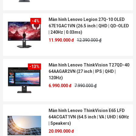
Màn hình Lenovo Legion 27Q-10 OLED
-4%
67E1GAC1VN (26.5 inch | QHD | QD-OLED
| 240Hz | 0.03ms)
11.990.000 đ
12.390.000 ₫
Màn hình Lenovo ThinkVision T27QD-40
-13%
64AAGAR2VN (27 inch | IPS | QHD |
120Hz)
6.990.000 đ
7.990.000 ₫
Màn hình Lenovo ThinkVision E65 LFD
64ACGAT1VN (64.5 inch | VA | UHD | 60Hz
| Speakers)
20.090.000 đ