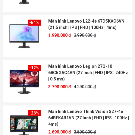
Màn hình Lenovo L22-4e 67D5KAC6VN
-51%
(21.5 inch | IPS | FHD | 100Hz | 4ms)
1.990.000 đ
3.990.000 ₫
Màn hình Lenovo Legion 27Q-10
-12%
68C5GAC4VN (27 Inch | FHD | IPS | 240Hz
| 0.5 ms)
3.790.000 đ
4.290.000 ₫
Màn hình Lenovo Think Vision S27-4e
-26%
64BEKAR1VN (27 Inch | FHD | IPS | 100Hz |
4ms)
2.690.000 đ
3.590.000 ₫