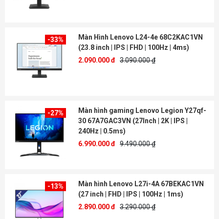
Màn Hình Lenovo L24-4e 68C2KAC1VN
-33%
(23.8 inch | IPS | FHD | 100Hz | 4ms)
2.090.000 đ
3.090.000 ₫
Màn hình gaming Lenovo Legion Y27qf-
-27%
30 67A7GAC3VN (27Inch | 2K | IPS |
240Hz | 0.5ms)
6.990.000 đ
9.490.000 ₫
Màn hình Lenovo L27i-4A 67BEKAC1VN
-13%
(27 inch | FHD | IPS | 100Hz | 1ms)
2.890.000 đ
3.290.000 ₫