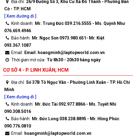
Địa chỉ:
26/9 Đường Số 3, Khu Cư Xá Đô Thành - Phường Bàn
Cờ - TP. HCM
[ Xem đường đi ]
Kinh doanh:
Mr. Trung Đức 039.216.5555 - Ms. Quỳnh Như
076.659.4946
Bảo hành:
Mr. Ngọc Sơn 0973.980.651- Mr. Kiệt
093.367.1087
Email:
Email: hoangminh@laptopworld.com.vn
Thời gian mở cửa:
Từ 8h30 - 20h30 hàng ngày
CƠ SỞ 4 - P. LINH XUÂN, HCM
Địa chỉ:
Số 37B Tô Ngọc Vân - Phường Linh Xuân - TP. Hồ Chí
Minh
[ Xem đường đi ]
Kinh doanh:
Mr. Đức Tài 092.977.8866 - Ms. Tuyết Nhi
090.308.5016
Bảo hành:
Mr. Đức Long 038.238.8895 - Mr. Hồng Phúc
090.776.0810
Email:
hoangminh@laptopworld.com.vn