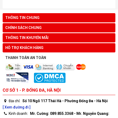
THÔNG TIN CHUNG
CHÍNH SÁCH CHUNG
THÔNG TIN KHUYẾN MÃI
HỖ TRỢ KHÁCH HÀNG
THANH TOÁN AN TOÀN
CƠ SỞ 1 - P. ĐỐNG ĐA, HÀ NỘI
Địa chỉ:
Số 10 Ngõ 117 Thái Hà - Phường Đống Đa - Hà Nội
[ Xem đường đi ]
Kinh doanh:
Mr. Cường: 089.855.3368 - Mr. Nguyễn Quang: