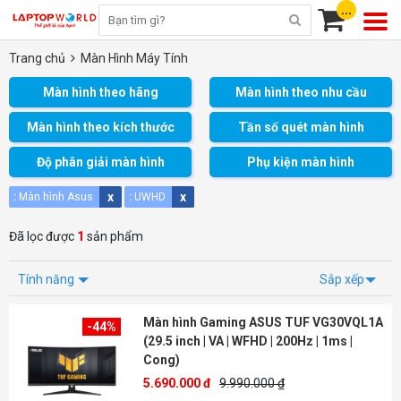
...
Trang chủ
Màn Hình Máy Tính
Màn hình theo hãng
Màn hình theo nhu cầu
Màn hình theo kích thước
Tần số quét màn hình
Độ phân giải màn hình
Phụ kiện màn hình
x
x
:
Màn hình Asus
:
UWHD
Đã lọc được
1
sản phẩm
Tính năng
Sắp xếp
Màn hình Gaming ASUS TUF VG30VQL1A
-44%
(29.5 inch | VA | WFHD | 200Hz | 1ms |
Cong)
5.690.000 đ
9.990.000 ₫