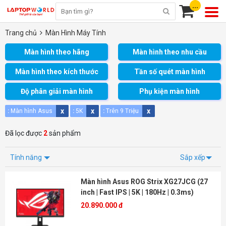
...
Trang chủ
Màn Hình Máy Tính
Màn hình theo hãng
Màn hình theo nhu cầu
Màn hình theo kích thước
Tần số quét màn hình
Độ phân giải màn hình
Phụ kiện màn hình
x
x
x
:
Màn hình Asus
:
5K
:
Trên 9 Triệu
Đã lọc được
2
sản phẩm
Tính năng
Sắp xếp
Màn hình Asus ROG Strix XG27JCG (27
inch | Fast IPS | 5K | 180Hz | 0.3ms)
20.890.000 đ