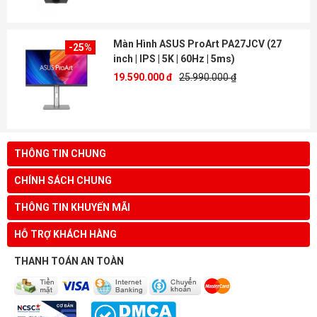
Màn Hình ASUS ProArt PA27JCV (27
-25%
inch | IPS | 5K | 60Hz | 5ms)
19.590.000 đ
25.990.000 ₫
THÔNG TIN CHUNG
CHÍNH SÁCH CHUNG
THÔNG TIN KHUYẾN MÃI
HỖ TRỢ KHÁCH HÀNG
THANH TOÁN AN TOÀN