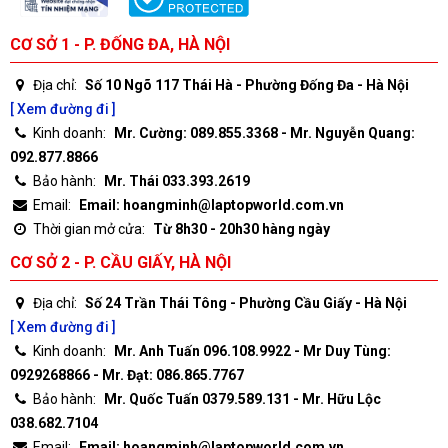
CƠ SỞ 1 - P. ĐỐNG ĐA, HÀ NỘI
Địa chỉ:
Số 10 Ngõ 117 Thái Hà - Phường Đống Đa - Hà Nội
[ Xem đường đi ]
Kinh doanh:
Mr. Cường: 089.855.3368 - Mr. Nguyễn Quang:
092.877.8866
Bảo hành:
Mr. Thái 033.393.2619
Email:
Email: hoangminh@laptopworld.com.vn
Thời gian mở cửa:
Từ 8h30 - 20h30 hàng ngày
CƠ SỞ 2 - P. CẦU GIẤY, HÀ NỘI
Địa chỉ:
Số 24 Trần Thái Tông - Phường Cầu Giấy - Hà Nội
[ Xem đường đi ]
Kinh doanh:
Mr. Anh Tuấn 096.108.9922 - Mr Duy Tùng:
0929268866 - Mr. Đạt: 086.865.7767
Bảo hành:
Mr. Quốc Tuấn 0379.589.131 - Mr. Hữu Lộc
038.682.7104
Email:
Email: hoangminh@laptopworld.com.vn