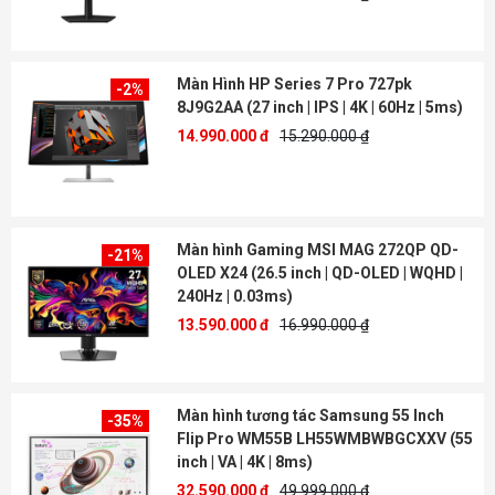
Màn Hình HP Series 7 Pro 727pk
-2%
8J9G2AA (27 inch | IPS | 4K | 60Hz | 5ms)
14.990.000 đ
15.290.000 ₫
Màn hình Gaming MSI MAG 272QP QD-
-21%
OLED X24 (26.5 inch | QD-OLED | WQHD |
240Hz | 0.03ms)
13.590.000 đ
16.990.000 ₫
Màn hình tương tác Samsung 55 Inch
-35%
Flip Pro WM55B LH55WMBWBGCXXV (55
inch | VA | 4K | 8ms)
32.590.000 đ
49.999.000 ₫