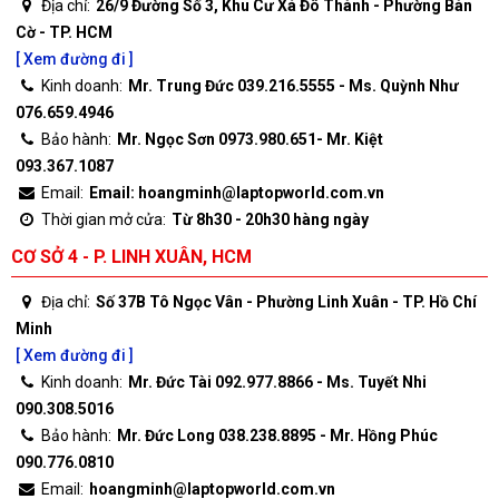
Địa chỉ:
26/9 Đường Số 3, Khu Cư Xá Đô Thành - Phường Bàn
Cờ - TP. HCM
[ Xem đường đi ]
Kinh doanh:
Mr. Trung Đức 039.216.5555 - Ms. Quỳnh Như
076.659.4946
Bảo hành:
Mr. Ngọc Sơn 0973.980.651- Mr. Kiệt
093.367.1087
Email:
Email: hoangminh@laptopworld.com.vn
Thời gian mở cửa:
Từ 8h30 - 20h30 hàng ngày
CƠ SỞ 4 - P. LINH XUÂN, HCM
Địa chỉ:
Số 37B Tô Ngọc Vân - Phường Linh Xuân - TP. Hồ Chí
Minh
[ Xem đường đi ]
Kinh doanh:
Mr. Đức Tài 092.977.8866 - Ms. Tuyết Nhi
090.308.5016
Bảo hành:
Mr. Đức Long 038.238.8895 - Mr. Hồng Phúc
090.776.0810
Email:
hoangminh@laptopworld.com.vn