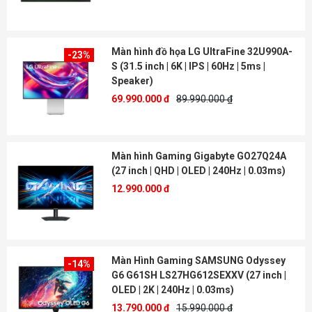
Màn hình đồ họa LG UltraFine 32U990A-
-23%
S (31.5 inch | 6K | IPS | 60Hz | 5ms |
Speaker)
69.990.000 đ
89.990.000 ₫
Màn hình Gaming Gigabyte GO27Q24A
(27 inch | QHD | OLED | 240Hz | 0.03ms)
12.990.000 đ
Màn Hình Gaming SAMSUNG Odyssey
-14%
G6 G61SH LS27HG612SEXXV (27 inch |
OLED | 2K | 240Hz | 0.03ms)
13.790.000 đ
15.990.000 ₫