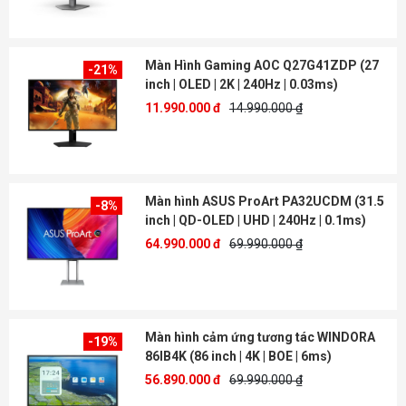
Màn Hình Gaming AOC Q27G41ZDP (27
-21%
inch | OLED | 2K | 240Hz | 0.03ms)
11.990.000 đ
14.990.000 ₫
Màn hình ASUS ProArt PA32UCDM (31.5
-8%
inch | QD-OLED | UHD | 240Hz | 0.1ms)
64.990.000 đ
69.990.000 ₫
Màn hình cảm ứng tương tác WINDORA
-19%
86IB4K (86 inch | 4K | BOE | 6ms)
56.890.000 đ
69.990.000 ₫