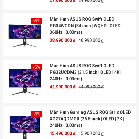
27.690.000 đ
29.900.000 ₫
Màn Hình ASUS ROG Swift OLED
-5%
PG34WCDN (34 inch | WQHD | OLED |
360Hz | 0.03ms)
38.990.000 đ
40.990.000 ₫
Màn Hình ASUS ROG Swift OLED
-5%
PG32UCDM3 (31.5 inch | OLED | 4K |
240Hz | 0.03ms)
42.990.000 đ
44.990.000 ₫
Màn Hình Gaming ASUS ROG Strix OLED
-3%
XG27AQDMGR (26.5 inch | OLED | 2K |
240Hz | 0.03ms)
15.490.000 đ
15.900.000 ₫