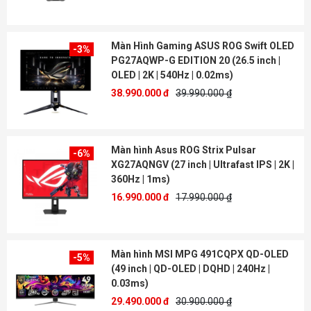
Màn Hình Gaming ASUS ROG Swift OLED
-3%
PG27AQWP-G EDITION 20 (26.5 inch |
OLED | 2K | 540Hz | 0.02ms)
38.990.000 đ
39.990.000 ₫
Màn hình Asus ROG Strix Pulsar
-6%
XG27AQNGV (27 inch | Ultrafast IPS | 2K |
360Hz | 1ms)
16.990.000 đ
17.990.000 ₫
Màn hình MSI MPG 491CQPX QD-OLED
-5%
(49 inch | QD-OLED | DQHD | 240Hz |
0.03ms)
29.490.000 đ
30.900.000 ₫