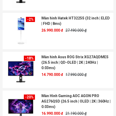
Màn hình Hatek HT3225S (32 inch | ELED
-2%
| FHD | 8ms)
26.990.000 đ
27.490.000 ₫
Màn hình Asus ROG Strix XG27AQDMES
-18%
(26.5 inch | QD-OLED | 2K | 240Hz |
0.03ms)
14.790.000 đ
17.990.000 ₫
Màn Hình Gaming AOC AGON PRO
-20%
AG276QSD (26.5 inch | OLED | 2K | 360Hz |
0.03ms)
16.990.000 đ
21.190.000 ₫