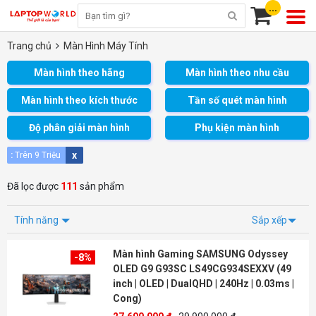
...
Trang chủ
Màn Hình Máy Tính
Màn hình theo hãng
Màn hình theo nhu cầu
Màn hình theo kích thước
Tần số quét màn hình
Độ phân giải màn hình
Phụ kiện màn hình
x
:
Trên 9 Triệu
Đã lọc được
111
sản phẩm
Tính năng
Sắp xếp
Màn hình Gaming SAMSUNG Odyssey
-8%
OLED G9 G93SC LS49CG934SEXXV (49
inch | OLED | DualQHD | 240Hz | 0.03ms |
Cong)