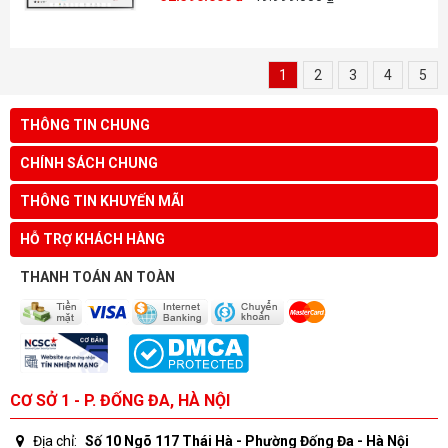
1
2
3
4
5
THÔNG TIN CHUNG
CHÍNH SÁCH CHUNG
THÔNG TIN KHUYẾN MÃI
HỖ TRỢ KHÁCH HÀNG
THANH TOÁN AN TOÀN
CƠ SỞ 1 - P. ĐỐNG ĐA, HÀ NỘI
Địa chỉ:
Số 10 Ngõ 117 Thái Hà - Phường Đống Đa - Hà Nội