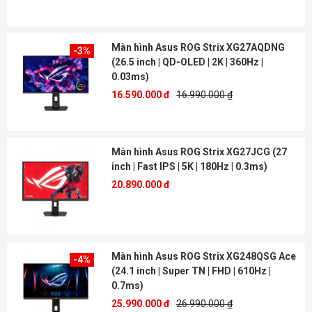
Màn hình Asus ROG Strix XG27AQDNG
-3%
(26.5 inch | QD-OLED | 2K | 360Hz |
0.03ms)
16.590.000 đ
16.990.000 ₫
Màn hình Asus ROG Strix XG27JCG (27
inch | Fast IPS | 5K | 180Hz | 0.3ms)
20.890.000 đ
Màn hình Asus ROG Strix XG248QSG Ace
-4%
(24.1 inch | Super TN | FHD | 610Hz |
0.7ms)
25.990.000 đ
26.990.000 ₫