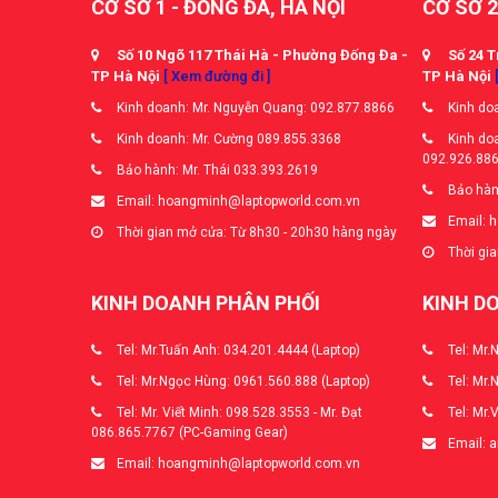
CƠ SỞ 1 - ĐỐNG ĐA, HÀ NỘI
CƠ SỞ 2
Số 10 Ngõ 117 Thái Hà - Phường Đống Đa -
Số 24 T
TP Hà Nội
[ Xem đường đi ]
TP Hà Nội
Kinh doanh: Mr. Nguyễn Quang: 092.877.8866
Kinh doa
Kinh doanh: Mr. Cường 089.855.3368
Kinh doa
092.926.88
Bảo hành: Mr. Thái 033.393.2619
Bảo hàn
Email: hoangminh@laptopworld.com.vn
Email: 
Thời gian mở cửa: Từ 8h30 - 20h30 hàng ngày
Thời gia
KINH DOANH PHÂN PHỐI
KINH D
Tel: Mr.Tuấn Anh: 034.201.4444 (Laptop)
Tel: Mr.
Tel: Mr.Ngọc Hùng: 0961.560.888 (Laptop)
Tel: Mr.
Tel: Mr. Viết Minh: 098.528.3553 - Mr. Đạt
Tel: Mr.
086.865.7767 (PC-Gaming Gear)
Email: 
Email: hoangminh@laptopworld.com.vn