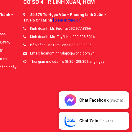
CƠ SỞ 4 - P. LINH XUÂN, HCM
Thành -
Số 37B Tô Ngọc Vân - Phường Linh Xuân -
TP. Hồ Chí Minh
[ Xem đường đi ]
Kinh doanh: Mr. Đức Tài 092.977.8866
5555
Kinh doanh: Ms. Tuyết Nhi 090.308.5016
9.4946
Bảo hành: Mr. Đức Long 038.238.8895
651
Email: hoangminh@laptopworld.com.vn
m.vn
Thời gian mở cửa: Từ 8h30 - 20h30 hàng ngày
 hàng ngày
Chat Facebook
(8h-21h)
Chat Zalo
(8h-21h)