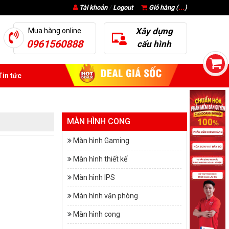
Tài khoản
/
Logout
Giỏ hàng (
...
)
Xây dựng
Mua hàng online
0961560888
cấu hình
in tức
MÀN HÌNH CONG
Màn hình Gaming
Màn hình thiết kế
Màn hình IPS
Màn hình văn phòng
Màn hình cong