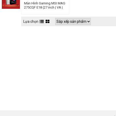
Màn Hình Gaming MSI MAG
275CQF E18 (27 inch | VA |
WQHD | 180Hz | 0.5ms)
Lựa chọn