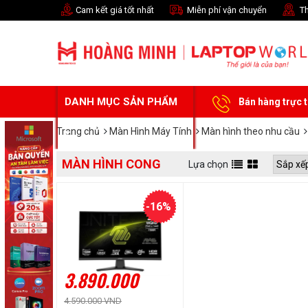
Cam kết giá tốt nhất
Miễn phí vận chuyển
Th
DANH MỤC SẢN PHẨM
Bán hàng trực 
Trang chủ
Màn Hình Máy Tính
Màn hình theo nhu cầu
MÀN HÌNH CONG
Lựa chọn
-16%
3.890.000
4.590.000 VND