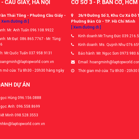
 - CẦU GIẤY, HÀ NỘI
CƠ SỞ 3 - P. BÀN CỜ, HCM
rần Thái Tông - Phường Cầu Giấy -
26/9 Đường Số 3, Khu Cư Xá Đô 
[ Xem đường đi ]
Phường Bàn Cờ - TP. Hồ Chí Minh
[ Xem đường đi ]
nh: Mr. Anh Tuấn 096.108.9922
Kinh doanh:Mr.Trung Đức 039.216.
nh: Mr.Đạt: 086.865.7767 - Mr. Tùng:
66
Kinh doanh: Ms. Quỳnh Như 076.65
h: Mr.Quốc Tuấn 037.958.9131
Bảo hành: Mr. Ngọc Sơn 0973.980.
hoangminh@laptopworld.com.vn
Email: hoangminh@laptopworld.co
n mở cửa: Từ 8h30 - 20h30 hàng ngày
Thời gian mở cửa: Từ 8h30 - 20h30
OANH DỰ ÁN
Ngọc Hùng 096.156.0888
Ngọc Anh: 096.558.8699
Viết Minh 098.528.3553
anhkn@laptopworld.com.vn