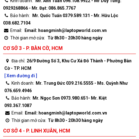
Kinh doanh:
Mr. Anh Tuấn 096.108.9922 - Mr Duy Tùng:
0929268866 - Mr. Đạt: 086.865.7767
Bảo hành:
Mr. Quốc Tuấn 0379.589.131 - Mr. Hữu Lộc
038.682.7104
Email:
Email: hoangminh@laptopworld.com.vn
Thời gian mở cửa:
Từ 8h30 - 20h30 hàng ngày
CƠ SỞ 3 - P. BÀN CỜ, HCM
Địa chỉ:
26/9 Đường Số 3, Khu Cư Xá Đô Thành - Phường Bàn
Cờ - TP. HCM
[ Xem đường đi ]
Kinh doanh:
Mr. Trung Đức 039.216.5555 - Ms. Quỳnh Như
076.659.4946
Bảo hành:
Mr. Ngọc Sơn 0973.980.651- Mr. Kiệt
093.367.1087
Email:
Email: hoangminh@laptopworld.com.vn
Thời gian mở cửa:
Từ 8h30 - 20h30 hàng ngày
CƠ SỞ 4 - P. LINH XUÂN, HCM