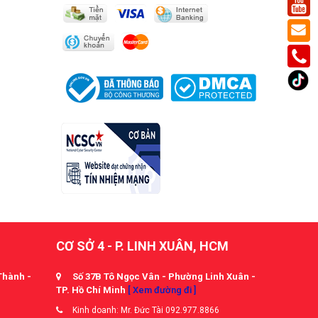
CƠ SỞ 4 - P. LINH XUÂN, HCM
Thành -
Số 37B Tô Ngọc Vân - Phường Linh Xuân -
TP. Hồ Chí Minh
[ Xem đường đi ]
Kinh doanh: Mr. Đức Tài 092.977.8866