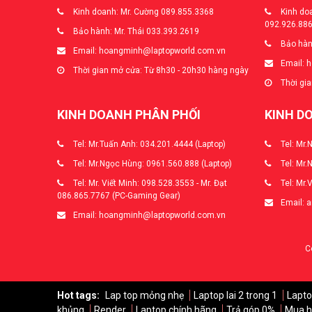
Kinh doanh: Mr. Cường 089.855.3368
Kinh doa
092.926.88
Bảo hành: Mr. Thái 033.393.2619
Bảo hàn
Email: hoangminh@laptopworld.com.vn
Email: 
Thời gian mở cửa: Từ 8h30 - 20h30 hàng ngày
Thời gia
KINH DOANH PHÂN PHỐI
KINH D
Tel: Mr.Tuấn Anh: 034.201.4444 (Laptop)
Tel: Mr.
Tel: Mr.Ngọc Hùng: 0961.560.888 (Laptop)
Tel: Mr.
Tel: Mr. Viết Minh: 098.528.3553 - Mr. Đạt
Tel: Mr.
086.865.7767 (PC-Gaming Gear)
Email: 
Email: hoangminh@laptopworld.com.vn
C
Hot tags:
Lap top mỏng nhẹ
Laptop lai 2 trong 1
Lapto
khủng
Render
Laptop chính hãng
Trả góp 0%
Mua h