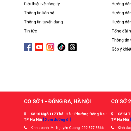
Giới thiệu về công ty
Hướng dẫn
Thông tin liên hệ
Hướng dẫn
Thông tin tuyển dụng
Hướng dẫn
Tin tức
Tổng đài h
Thông tin 
Góp ý khiế
CƠ SỞ 1 - ĐỐNG ĐA, HÀ NỘI
CƠ SỞ 2
Số 10 Ngõ 117 Thái Hà - Phường Đống Đa -
Số 24 T
TP Hà Nội
[ Xem đường đi ]
TP Hà Nội
Kinh doanh: Mr. Nguyễn Quang: 092.877.8866
Kinh doa