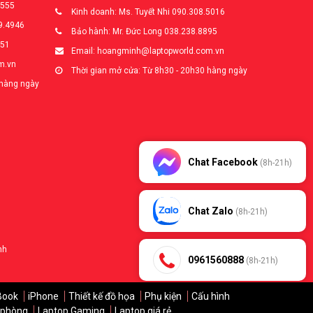
5555
Kinh doanh: Ms. Tuyết Nhi 090.308.5016
9.4946
Bảo hành: Mr. Đức Long 038.238.8895
651
Email: hoangminh@laptopworld.com.vn
m.vn
Thời gian mở cửa: Từ 8h30 - 20h30 hàng ngày
 hàng ngày
Chat Facebook
(8h-21h)
Chat Zalo
(8h-21h)
nh
0961560888
(8h-21h)
Book
iPhone
Thiết kế đồ họa
Phụ kiện
Cấu hình
 phòng
Laptop Gaming
Laptop giá rẻ