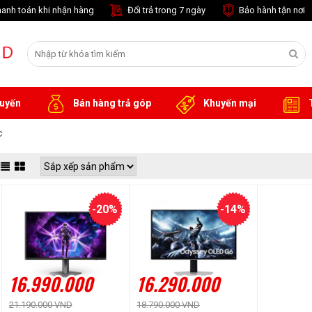
anh toán khi nhận hàng
Đổi trả trong 7 ngày
Bảo hành tận nơi
tuyến
Bán hàng trả góp
Khuyến mại
T
c
-20%
-14%
16.990.000
16.290.000
21.190.000 VND
18.790.000 VND