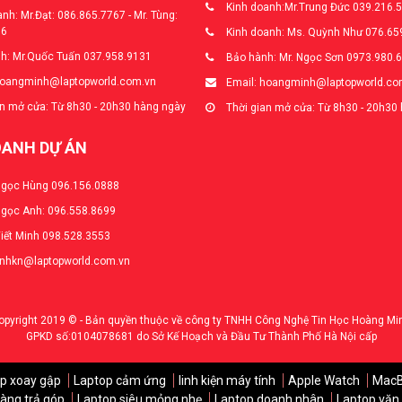
Kinh doanh:Mr.Trung Đức 039.216.
nh: Mr.Đạt: 086.865.7767 - Mr. Tùng:
66
Kinh doanh: Ms. Quỳnh Như 076.65
h: Mr.Quốc Tuấn 037.958.9131
Bảo hành: Mr. Ngọc Sơn 0973.980.
hoangminh@laptopworld.com.vn
Email: hoangminh@laptopworld.co
n mở cửa: Từ 8h30 - 20h30 hàng ngày
Thời gian mở cửa: Từ 8h30 - 20h30
OANH DỰ ÁN
Ngọc Hùng 096.156.0888
Ngọc Anh: 096.558.8699
Viết Minh 098.528.3553
anhkn@laptopworld.com.vn
opyright 2019 © - Bản quyền thuộc về công ty TNHH Công Nghệ Tin Học Hoàng Mi
GPKD số:0104078681 do Sở Kế Hoạch và Đầu Tư Thành Phố Hà Nội cấp
p xoay gập
Laptop cảm ứng
linh kiện máy tính
Apple Watch
Mac
àng trả góp
Laptop siêu mỏng nhẹ
Laptop doanh nhân
Laptop văn