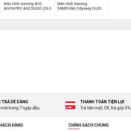
Màn Hình Gaming AOC
Màn Hình Gaming
AGON PRO AG276QSD (26.5
SAMSUNG Odyssey OLED
inch | OLED | 2K | 360Hz |
G6 G60SD
0.03ms)
LS27DG602SEXXV (27 inch |
OLED | 2K | 360Hz | 0.03ms)
I TRẢ DỄ DÀNG
THANH TOÁN TIỆN LỢI
 mới trong 7 ngày đầu
Trả tiền mặt, CK, trả góp 0%
KHÁCH HÀNG
CHÍNH SÁCH CHUNG