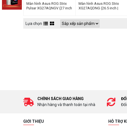
Màn hình Asus ROG Strix
Màn hình Asus ROG Strix
Pulsar XG27AQNGV (27 inch
XG27AQDNG (26.5 inch |
| Ultrafast IPS | 2K | 360Hz |
QD-OLED | 2K | 360Hz |
1ms)
0.03ms)
Lựa chọn
CHÍNH SÁCH GIAO HÀNG
ĐỔ
Nhận hàng và thanh toán tại nhà
Đổi
GIỚI THIỆU
HỖ TRỢ 