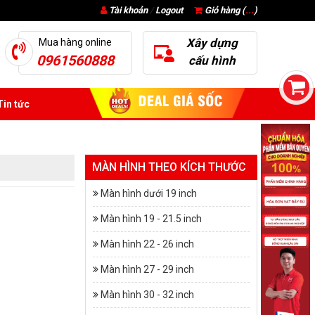
Tài khoản
/
Logout
Giỏ hàng (
...
)
Xây dựng
Mua hàng online
0961560888
cấu hình
in tức
MÀN HÌNH THEO KÍCH THƯỚC
Màn hình dưới 19 inch
Màn hình 19 - 21.5 inch
Màn hình 22 - 26 inch
Màn hình 27 - 29 inch
Màn hình 30 - 32 inch