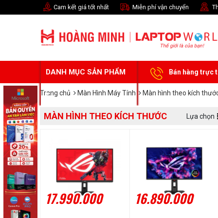
Cam kết giá tốt nhất
Miễn phí vận chuyển
Th
DANH MỤC SẢN PHẨM
Bán hàng trực 
Trang chủ
Màn Hình Máy Tính
Màn hình theo kích thướ
MÀN HÌNH THEO KÍCH THƯỚC
Lựa chọn
17.990.000
16.890.000