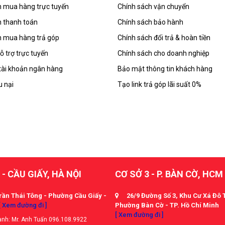
 mua hàng trực tuyến
Chính sách vận chuyển
 thanh toán
Chính sách bảo hành
 mua hàng trả góp
Chính sách đổi trả & hoàn tiền
ỗ trợ trực tuyến
Chính sách cho doanh nghiệp
tài khoản ngân hàng
Bảo mật thông tin khách hàng
u nại
Tạo link trả góp lãi suất 0%
 - CẦU GIẤY, HÀ NỘI
CƠ SỞ 3 - P. BÀN CỜ, HCM
rần Thái Tông - Phường Cầu Giấy -
26/9 Đường Số 3, Khu Cư Xá Đô 
[ Xem đường đi ]
Phường Bàn Cờ - TP. Hồ Chí Minh
[ Xem đường đi ]
nh: Mr. Anh Tuấn 096.108.9922