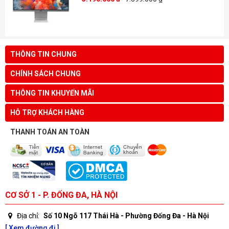
THÔNG TIN CHUNG
CHÍNH SÁCH CHUNG
THÔNG TIN KHUYẾN MÃI
HỖ TRỢ KHÁCH HÀNG
THANH TOÁN AN TOÀN
CƠ SỞ 1 - P. ĐỐNG ĐA, HÀ NỘI
Địa chỉ:
Số 10 Ngõ 117 Thái Hà - Phường Đống Đa - Hà Nội
[ Xem đường đi ]