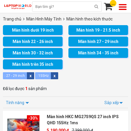
...
Trang chủ
Màn Hình Máy Tính
Màn hình theo kích thước
Màn hình dưới 19 inch
Màn hình 19 - 21.5 inch
Màn hình 22 - 26 inch
Màn hình 27 - 29 inch
Màn hình 30 - 32 inch
Màn hình 34 - 35 inch
Màn hình trên 35 inch
x
x
:
27 - 29 inch
:
155Hz
Đã lọc được
1
sản phẩm
Tính năng
Sắp xếp
Màn hình HKC MG27S9QS 27 inch IPS
-30%
QHD 155Hz 1ms
5.190.000 đ
7.399.000 ₫