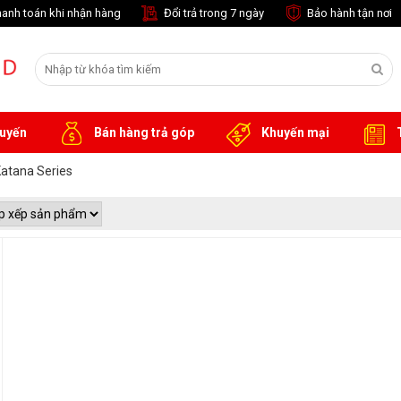
anh toán khi nhận hàng
Đổi trả trong 7 ngày
Bảo hành tận nơi
tuyến
Bán hàng trả góp
Khuyến mại
T
atana Series