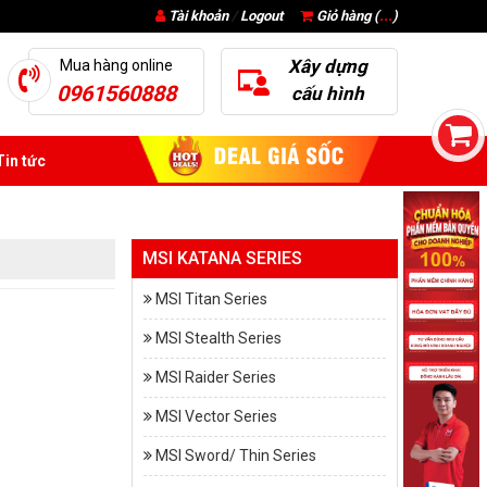
Tài khoản
/
Logout
Giỏ hàng (
...
)
Xây dựng
Mua hàng online
0961560888
cấu hình
in tức
MSI KATANA SERIES
MSI Titan Series
MSI Stealth Series
MSI Raider Series
MSI Vector Series
MSI Sword/ Thin Series