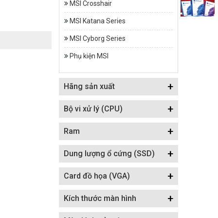
MSI Crosshair
MSI Katana Series
MSI Cyborg Series
Phụ kiện MSI
+
Hãng sản xuất
+
Bộ vi xử lý (CPU)
+
Ram
+
Dung lượng ổ cứng (SSD)
+
Card đồ họa (VGA)
+
Kích thước màn hình