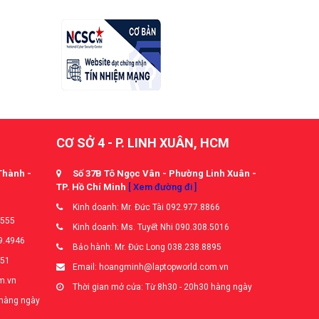
CƠ SỞ 4 - P. LINH XUÂN, HCM
Thành -
Số 37B Tô Ngọc Vân - Phường Linh Xuân -
TP. Hồ Chí Minh
[ Xem đường đi ]
Kinh doanh: Mr. Đức Tài 092.977.8866
5555
Kinh doanh: Ms. Tuyết Nhi 090.308.5016
9.4946
Bảo hành: Mr. Đức Long 038.238.8895
651
Email: hoangminh@laptopworld.com.vn
m.vn
Thời gian mở cửa: Từ 8h30 - 20h30 hàng ngày
 hàng ngày