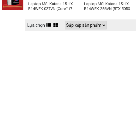
Laptop MSI Katana 15 HX
Laptop MSI Katana 15 HX
B14WEK 027VN (Core™ i7-
B14WEK-286VN (RTX 5050
14650HX | 32GB | 512GB |
8GB I Core™ i5-14450HX |
RTX 5050 8GB | 15.6inch
16GB | 512GB | 15.6inch
QHD 165Hz | Win 11 | Đen)
QHD 165Hz | Win 11 | Đen)
Lựa chọn