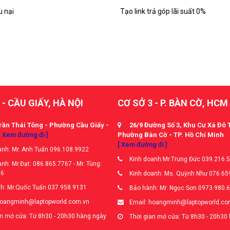
u nại
Tạo link trả góp lãi suất 0%
 - CẦU GIẤY, HÀ NỘI
CƠ SỞ 3 - P. BÀN CỜ, HCM
rần Thái Tông - Phường Cầu Giấy -
26/9 Đường Số 3, Khu Cư Xá Đô 
[ Xem đường đi ]
Phường Bàn Cờ - TP. Hồ Chí Minh
[ Xem đường đi ]
nh: Mr. Anh Tuấn 096.108.9922
Kinh doanh:Mr.Trung Đức 039.216.
nh: Mr.Đạt: 086.865.7767 - Mr. Tùng:
66
Kinh doanh: Ms. Quỳnh Như 076.65
h: Mr.Quốc Tuấn 037.958.9131
Bảo hành: Mr. Ngọc Sơn 0973.980.
hoangminh@laptopworld.com.vn
Email: hoangminh@laptopworld.co
n mở cửa: Từ 8h30 - 20h30 hàng ngày
Thời gian mở cửa: Từ 8h30 - 20h30