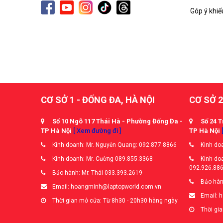
Góp ý khiế
CƠ SỞ 1 - ĐỐNG ĐA, HÀ NỘI
CƠ SỞ 2
Số 10 Ngõ 117 Thái Hà - Phường Đống Đa -
Số 24 T
TP Hà Nội
[ Xem đường đi ]
TP Hà Nội
Kinh doanh: Mr. Nguyễn Quang: 092.877.8866
Kinh doa
Kinh doanh: Mr. Cường 089.855.3368
Kinh doa
092.926.88
Bảo hành: Mr. Thái 033.393.2619
Bảo hàn
Email: hoangminh@laptopworld.com.vn
Email: 
Thời gian mở cửa: Từ 8h30 - 20h30 hàng ngày
Thời gia