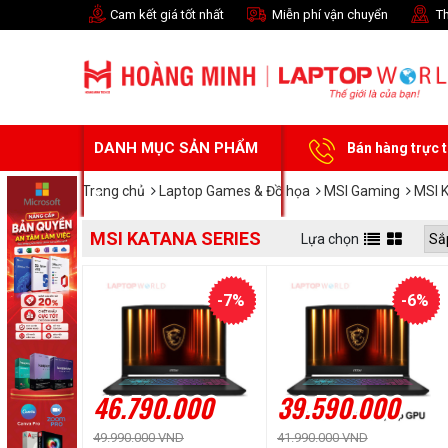
Cam kết giá tốt nhất
Miễn phí vận chuyển
Th
DANH MỤC SẢN PHẨM
Bán hàng trực 
Trang chủ
Laptop Games & Đồ họa
MSI Gaming
MSI K
MSI KATANA SERIES
Lựa chọn
-7%
-6%
46.790.000
39.590.000
49.990.000 VND
41.990.000 VND