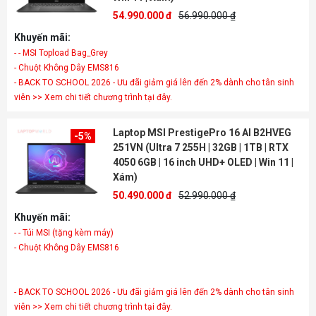
54.990.000 đ
56.990.000 ₫
Khuyến mãi:
- - MSI Topload Bag_Grey
- Chuột Không Dây EMS816
- BACK TO SCHOOL 2026 - Ưu đãi giảm giá lên đến 2% dành cho tân sinh
viên >> Xem chi tiết chương trình tại đây.
Laptop MSI PrestigePro 16 AI B2HVEG
-5%
251VN (Ultra 7 255H | 32GB | 1TB | RTX
4050 6GB | 16 inch UHD+ OLED | Win 11 |
Xám)
50.490.000 đ
52.990.000 ₫
Khuyến mãi:
- - Túi MSI (tặng kèm máy)
- Chuột Không Dây EMS816
- BACK TO SCHOOL 2026 - Ưu đãi giảm giá lên đến 2% dành cho tân sinh
viên >> Xem chi tiết chương trình tại đây.