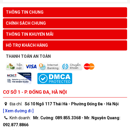
THÔNG TIN CHUNG
CHÍNH SÁCH CHUNG
THÔNG TIN KHUYẾN MÃI
HỖ TRỢ KHÁCH HÀNG
THANH TOÁN AN TOÀN
CƠ SỞ 1 - P. ĐỐNG ĐA, HÀ NỘI
Địa chỉ:
Số 10 Ngõ 117 Thái Hà - Phường Đống Đa - Hà Nội
[ Xem đường đi ]
Kinh doanh:
Mr. Cường: 089.855.3368 - Mr. Nguyễn Quang:
092.877.8866