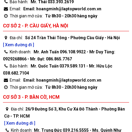
Bảo hành:
Mr. Thái 033.393.2619
Email:
Email: hoangminh@laptopworld.com.vn
Thời gian mở cửa:
Từ 8h30 - 20h30 hàng ngày
CƠ SỞ 2 - P. CẦU GIẤY, HÀ NỘI
Địa chỉ:
Số 24 Trần Thái Tông - Phường Cầu Giấy - Hà Nội
[ Xem đường đi ]
Kinh doanh:
Mr. Anh Tuấn 096.108.9922 - Mr Duy Tùng:
0929268866 - Mr. Đạt: 086.865.7767
Bảo hành:
Mr. Quốc Tuấn 0379.589.131 - Mr. Hữu Lộc
038.682.7104
Email:
Email: hoangminh@laptopworld.com.vn
Thời gian mở cửa:
Từ 8h30 - 20h30 hàng ngày
CƠ SỞ 3 - P. BÀN CỜ, HCM
Địa chỉ:
26/9 Đường Số 3, Khu Cư Xá Đô Thành - Phường Bàn
Cờ - TP. HCM
[ Xem đường đi ]
Kinh doanh:
Mr. Trung Đức 039.216.5555 - Ms. Quỳnh Như