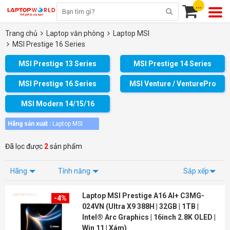
...
Trang chủ
Laptop văn phòng
Laptop MSI
MSI Prestige 16 Series
MSI Prestige 13 Series
MSI Prestige 14 Series
MSI Prestige 16 Series
MSI Venture / VenturePro
MSI Modern 14/15/16
Hãng sản xuất :
Laptop MSI
Đã lọc được
2
sản phẩm
Hãng
Tính năng
Sắp xếp
Laptop MSI Prestige A16 AI+ C3MG-
-4%
024VN (Ultra X9 388H | 32GB | 1TB |
Intel® Arc Graphics | 16inch 2.8K OLED |
Win 11 | Xám)