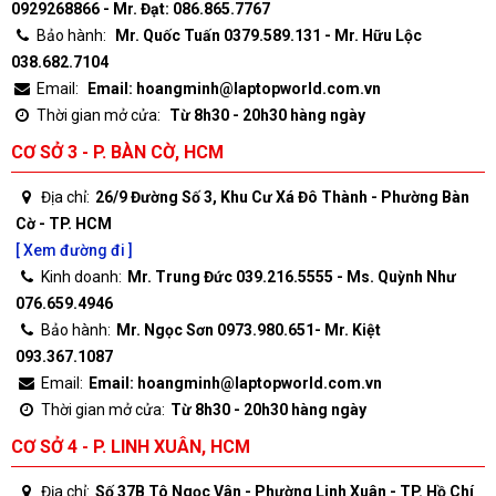
0929268866 - Mr. Đạt: 086.865.7767
Bảo hành:
Mr. Quốc Tuấn 0379.589.131 - Mr. Hữu Lộc
038.682.7104
Email:
Email: hoangminh@laptopworld.com.vn
Thời gian mở cửa:
Từ 8h30 - 20h30 hàng ngày
CƠ SỞ 3 - P. BÀN CỜ, HCM
Địa chỉ:
26/9 Đường Số 3, Khu Cư Xá Đô Thành - Phường Bàn
Cờ - TP. HCM
[ Xem đường đi ]
Kinh doanh:
Mr. Trung Đức 039.216.5555 - Ms. Quỳnh Như
076.659.4946
Bảo hành:
Mr. Ngọc Sơn 0973.980.651- Mr. Kiệt
093.367.1087
Email:
Email: hoangminh@laptopworld.com.vn
Thời gian mở cửa:
Từ 8h30 - 20h30 hàng ngày
CƠ SỞ 4 - P. LINH XUÂN, HCM
Địa chỉ:
Số 37B Tô Ngọc Vân - Phường Linh Xuân - TP. Hồ Chí