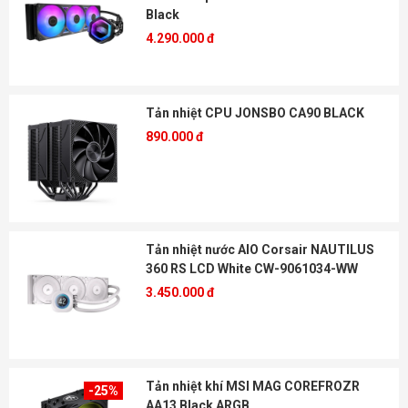
Black
4.290.000 đ
Tản nhiệt CPU JONSBO CA90 BLACK
890.000 đ
Tản nhiệt nước AIO Corsair NAUTILUS
360 RS LCD White CW-9061034-WW
3.450.000 đ
Tản nhiệt khí MSI MAG COREFROZR
-25%
AA13 Black ARGB