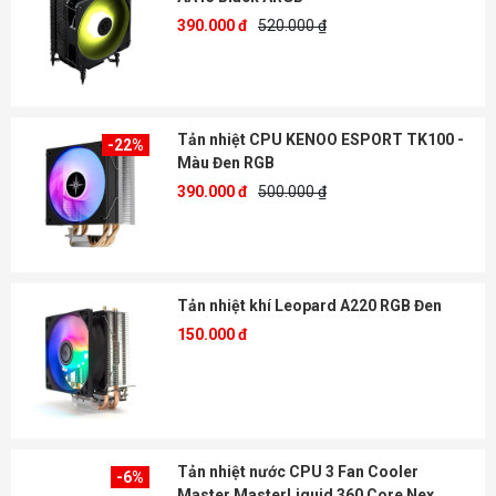
390.000 đ
520.000 ₫
Tản nhiệt CPU KENOO ESPORT TK100 -
-22%
Màu Đen RGB
390.000 đ
500.000 ₫
Tản nhiệt khí Leopard A220 RGB Đen
150.000 đ
Tản nhiệt nước CPU 3 Fan Cooler
-6%
Master MasterLiquid 360 Core Nex