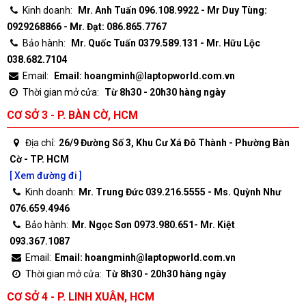
Kinh doanh:
Mr. Anh Tuấn 096.108.9922 - Mr Duy Tùng:
0929268866 - Mr. Đạt: 086.865.7767
Bảo hành:
Mr. Quốc Tuấn 0379.589.131 - Mr. Hữu Lộc
038.682.7104
Email:
Email: hoangminh@laptopworld.com.vn
Thời gian mở cửa:
Từ 8h30 - 20h30 hàng ngày
CƠ SỞ 3 - P. BÀN CỜ, HCM
Địa chỉ:
26/9 Đường Số 3, Khu Cư Xá Đô Thành - Phường Bàn
Cờ - TP. HCM
[ Xem đường đi ]
Kinh doanh:
Mr. Trung Đức 039.216.5555 - Ms. Quỳnh Như
076.659.4946
Bảo hành:
Mr. Ngọc Sơn 0973.980.651- Mr. Kiệt
093.367.1087
Email:
Email: hoangminh@laptopworld.com.vn
Thời gian mở cửa:
Từ 8h30 - 20h30 hàng ngày
CƠ SỞ 4 - P. LINH XUÂN, HCM