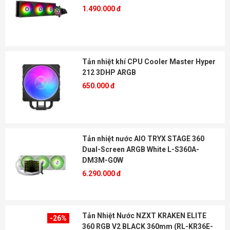
1.490.000 đ
Tản nhiệt khí CPU Cooler Master Hyper
212 3DHP ARGB
650.000 đ
Tản nhiệt nước AIO TRYX STAGE 360
Dual-Screen ARGB White L-S360A-
DM3M-G0W
6.290.000 đ
Tản Nhiệt Nước NZXT KRAKEN ELITE
-26%
360 RGB V2 BLACK 360mm (RL-KR36E-