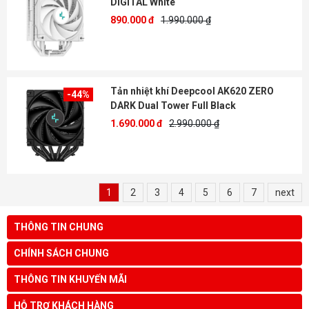
DIGITAL White
890.000 đ
1.990.000 ₫
Tản nhiệt khí Deepcool AK620 ZERO
-44%
DARK Dual Tower Full Black
1.690.000 đ
2.990.000 ₫
1
2
3
4
5
6
7
next
THÔNG TIN CHUNG
CHÍNH SÁCH CHUNG
THÔNG TIN KHUYẾN MÃI
HỖ TRỢ KHÁCH HÀNG