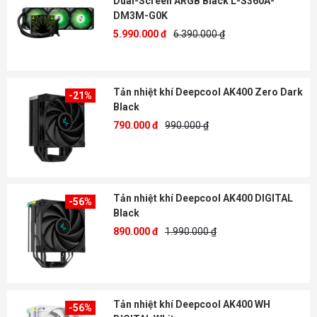
Dual-Screen ARGB Black L-S360A-
DM3M-G0K
5.990.000 đ
6.390.000 ₫
Tản nhiệt khí Deepcool AK400 Zero Dark
-21%
Black
790.000 đ
990.000 ₫
Tản nhiệt khí Deepcool AK400 DIGITAL
-56%
Black
890.000 đ
1.990.000 ₫
Tản nhiệt khí Deepcool AK400 WH
-56%