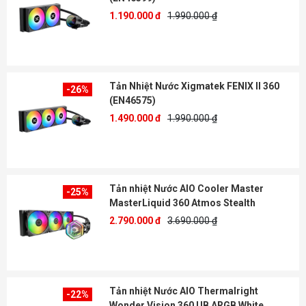
1.190.000 đ
1.990.000 ₫
Tản Nhiệt Nước Xigmatek FENIX II 360
-26%
(EN46575)
1.490.000 đ
1.990.000 ₫
Tản nhiệt Nước AIO Cooler Master
-25%
MasterLiquid 360 Atmos Stealth
2.790.000 đ
3.690.000 ₫
Tản nhiệt Nước AIO Thermalright
-22%
Wonder Vision 360 UB ARGB White