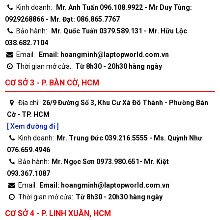
Kinh doanh:
Mr. Anh Tuấn 096.108.9922 - Mr Duy Tùng:
0929268866 - Mr. Đạt: 086.865.7767
Bảo hành:
Mr. Quốc Tuấn 0379.589.131 - Mr. Hữu Lộc
038.682.7104
Email:
Email: hoangminh@laptopworld.com.vn
Thời gian mở cửa:
Từ 8h30 - 20h30 hàng ngày
CƠ SỞ 3 - P. BÀN CỜ, HCM
Địa chỉ:
26/9 Đường Số 3, Khu Cư Xá Đô Thành - Phường Bàn
Cờ - TP. HCM
[ Xem đường đi ]
Kinh doanh:
Mr. Trung Đức 039.216.5555 - Ms. Quỳnh Như
076.659.4946
Bảo hành:
Mr. Ngọc Sơn 0973.980.651- Mr. Kiệt
093.367.1087
Email:
Email: hoangminh@laptopworld.com.vn
Thời gian mở cửa:
Từ 8h30 - 20h30 hàng ngày
CƠ SỞ 4 - P. LINH XUÂN, HCM