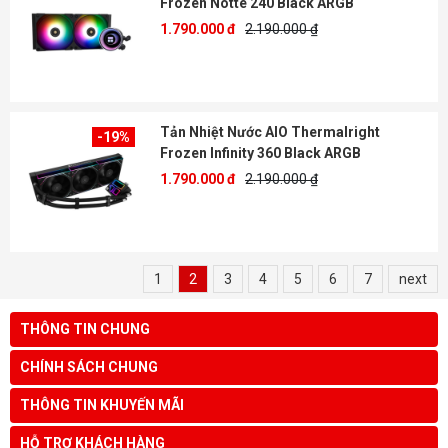
Frozen Notte 240 Black ARGB
1.790.000 đ
2.190.000 ₫
Tản Nhiệt Nước AIO Thermalright
-19%
Frozen Infinity 360 Black ARGB
1.790.000 đ
2.190.000 ₫
1
2
3
4
5
6
7
next
THÔNG TIN CHUNG
CHÍNH SÁCH CHUNG
THÔNG TIN KHUYẾN MÃI
HỖ TRỢ KHÁCH HÀNG