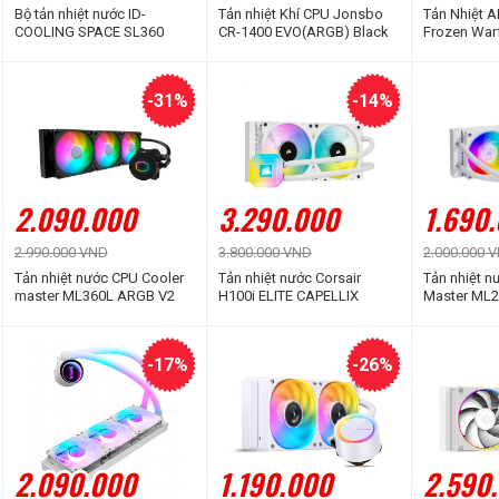
Bộ tản nhiệt nước ID-
Tản nhiệt Khí CPU Jonsbo
Tản Nhiệt A
COOLING SPACE SL360
CR-1400 EVO(ARGB) Black
Frozen War
ARGB (Màn hình LCD hiển
BLACK AR
thị thông số)
-31%
-14%
2.090.000
3.290.000
1.690
2.990.000 VND
3.800.000 VND
2.000.000 
Tản nhiệt nước CPU Cooler
Tản nhiệt nước Corsair
Tản nhiệt n
master ML360L ARGB V2
H100i ELITE CAPELLIX
Master ML
WHITE (CW-9060050-WW)
WHITE EDIT
-17%
-26%
2.090.000
1.190.000
2.590