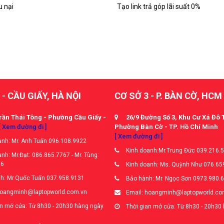
u nại
Tạo link trả góp lãi suất 0%
 - CẦU GIẤY, HÀ NỘI
CƠ SỞ 3 - P. BÀN CỜ, HCM
rần Thái Tông - Phường Cầu Giấy -
26/9 Đường Số 3, Khu Cư Xá Đô 
[ Xem đường đi ]
Phường Bàn Cờ - TP. Hồ Chí Minh
[ Xem đường đi ]
nh: Mr. Anh Tuấn 096.108.9922
Kinh doanh:Mr.Trung Đức 039.216.
nh: Mr.Đạt: 086.865.7767 - Mr. Tùng:
66
Kinh doanh: Ms. Quỳnh Như 076.65
h: Mr.Quốc Tuấn 037.958.9131
Bảo hành: Mr. Ngọc Sơn 0973.980.
hoangminh@laptopworld.com.vn
Email: hoangminh@laptopworld.co
n mở cửa: Từ 8h30 - 20h30 hàng ngày
Thời gian mở cửa: Từ 8h30 - 20h30