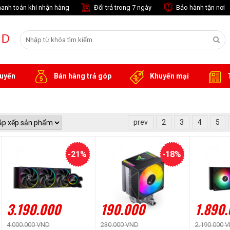
anh toán khi nhận hàng
Đổi trả trong 7 ngày
Bảo hành tận nơi
tuyến
Bán hàng trả góp
Khuyến mại
T
prev
2
3
4
5
-21%
-18%
3.190.000
190.000
1.890
4.000.000 VND
230.000 VND
2.190.000 