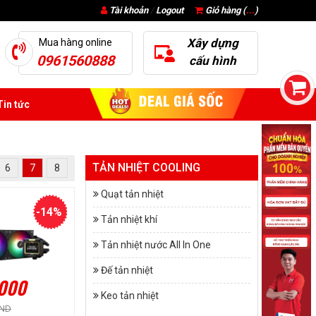
Tài khoản
/
Logout
Giỏ hàng (
...
)
Xây dựng
Mua hàng online
0961560888
cấu hình
in tức
TẢN NHIỆT COOLING
6
7
8
Quạt tản nhiệt
-14%
Tản nhiệt khí
Tản nhiệt nước All In One
Đế tản nhiệt
.000
Keo tản nhiệt
VND