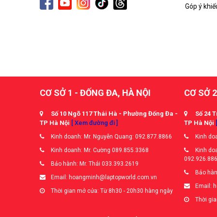
Góp ý khiế
CƠ SỞ 1 - ĐỐNG ĐA, HÀ NỘI
CƠ SỞ 2
Số 10 Ngõ 117 Thái Hà - Phường Đống Đa -
Số 24 T
TP Hà Nội
[ Xem đường đi ]
TP Hà Nội
Kinh doanh: Mr. Nguyễn Quang: 092.877.8866
Kinh doa
Kinh doanh: Mr. Cường 089.855.3368
Kinh doa
092.926.88
Bảo hành: Mr. Thái 033.393.2619
Bảo hàn
Email: hoangminh@laptopworld.com.vn
Email: 
Thời gian mở cửa: Từ 8h30 - 20h30 hàng ngày
Thời gia