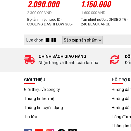
2.090.000
1.150.000
2.300.000 VND
1.600.000 VND
Bộ tản nhiệt nước ID-
Tản nhiệt nước JONSBO TG-
COOLING DASHFLOW 360-
240 BLACK ARGB
XT LITE White
Lựa chọn
CHÍNH SÁCH GIAO HÀNG
ĐỔ
Nhận hàng và thanh toán tại nhà
Đổi
GIỚI THIỆU
HỖ TRỢ 
Giới thiệu về công ty
Hướng dẫn
Thông tin liên hệ
Hướng dẫn
Thông tin tuyển dụng
Hướng dẫn
Tin tức
Tổng đài h
Thông tin 