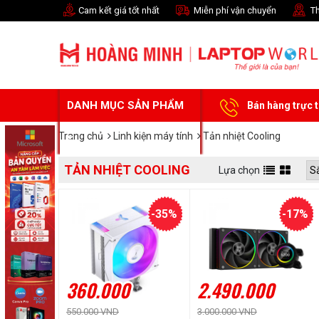
Cam kết giá tốt nhất
Miễn phí vận chuyển
Th
DANH MỤC SẢN PHẨM
Bán hàng trực 
Trang chủ
Linh kiện máy tính
Tản nhiệt Cooling
TẢN NHIỆT COOLING
Lựa chọn
-35%
-17%
360.000
2.490.000
550.000 VND
3.000.000 VND