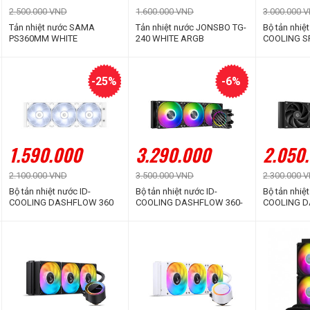
2.500.000 VND
1.600.000 VND
3.000.000 
Tản nhiệt nước SAMA
Tản nhiệt nước JONSBO TG-
Bộ tản nhiệt
PS360MM WHITE
240 WHITE ARGB
COOLING S
White (Màn
Thị Thông S
-25%
-6%
1.590.000
3.290.000
2.050
2.100.000 VND
3.500.000 VND
2.300.000 
Bộ tản nhiệt nước ID-
Bộ tản nhiệt nước ID-
Bộ tản nhiệt
COOLING DASHFLOW 360
COOLING DASHFLOW 360-
COOLING D
BASIC White
XT ARGB
XT LITE