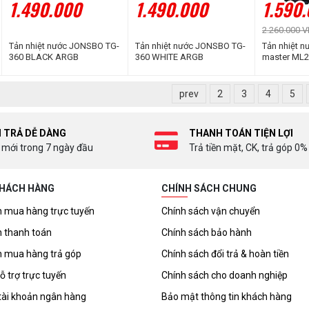
1.490.000
1.490.000
1.590
2.260.000 
Tản nhiệt nước JONSBO TG-
Tản nhiệt nước JONSBO TG-
Tản nhiệt n
360 BLACK ARGB
360 WHITE ARGB
master ML
prev
2
3
4
5
I TRẢ DỄ DÀNG
THANH TOÁN TIỆN LỢI
 mới trong 7 ngày đầu
Trả tiền mặt, CK, trả góp 0%
KHÁCH HÀNG
CHÍNH SÁCH CHUNG
 mua hàng trực tuyến
Chính sách vận chuyển
 thanh toán
Chính sách bảo hành
 mua hàng trả góp
Chính sách đổi trả & hoàn tiền
ỗ trợ trực tuyến
Chính sách cho doanh nghiệp
tài khoản ngân hàng
Bảo mật thông tin khách hàng