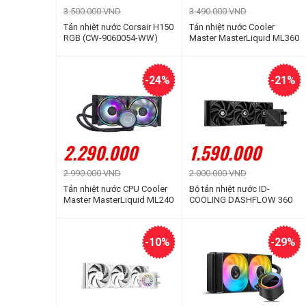
3.500.000 VND
3.490.000 VND
Tản nhiệt nước Corsair H150
Tản nhiệt nước Cooler
RGB (CW-9060054-WW)
Master MasterLiquid ML360
ILLUSION ARGB Gen 2
-24%
-21%
2.290.000
1.590.000
2.990.000 VND
2.000.000 VND
Tản nhiệt nước CPU Cooler
Bộ tản nhiệt nước ID-
Master MasterLiquid ML240
COOLING DASHFLOW 360
ILLUSION ARGB
BASIC Black
-10%
-29%