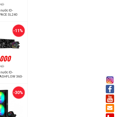
VND
 nước ID-
PACE SL240
 Hình LCD Hiển
ố)
-11%
.000
VND
 nước ID-
ASHFLOW 360-
-30%