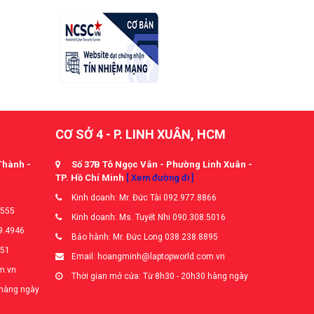
CƠ SỞ 4 - P. LINH XUÂN, HCM
Thành -
Số 37B Tô Ngọc Vân - Phường Linh Xuân -
TP. Hồ Chí Minh
[ Xem đường đi ]
Kinh doanh: Mr. Đức Tài 092.977.8866
5555
Kinh doanh: Ms. Tuyết Nhi 090.308.5016
9.4946
Bảo hành: Mr. Đức Long 038.238.8895
651
Email: hoangminh@laptopworld.com.vn
m.vn
Thời gian mở cửa: Từ 8h30 - 20h30 hàng ngày
 hàng ngày