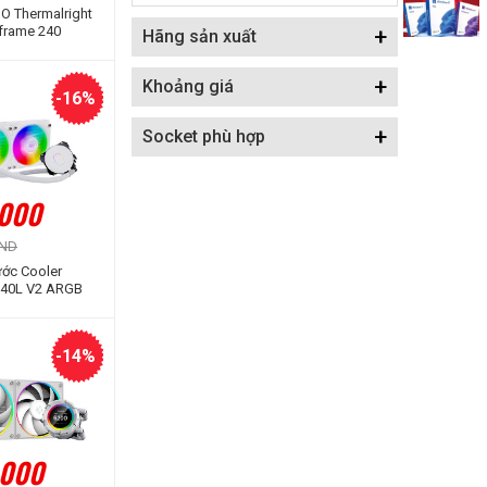
IO Thermalright
frame 240
+
Hãng sản xuất
GB
+
Khoảng giá
-16%
+
Socket phù hợp
.000
VND
ước Cooler
240L V2 ARGB
ION
-14%
.000