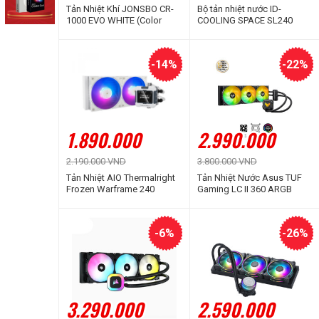
Tản Nhiệt Khí JONSBO CR-
Bộ tản nhiệt nước ID-
1000 EVO WHITE (Color
COOLING SPACE SL240
RGB)
ARGB (Màn hình LCD hiển
thị thông số)
-14%
-22%
1.890.000
2.990.000
2.190.000 VND
3.800.000 VND
Tản Nhiệt AIO Thermalright
Tản Nhiệt Nước Asus TUF
Frozen Warframe 240
Gaming LC II 360 ARGB
WHITE ARGB
-6%
-26%
3.290.000
2.590.000