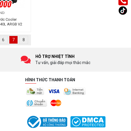
.000
VND
ước Cooler
240L ARGB V2
6
7
8
HỖ TRỢ NHIỆT TÌNH
Tư vấn, giải đáp mọi thắc mắc
HÌNH THỨC THANH TOÁN