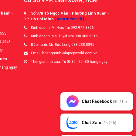
CƠ SỞ 4 - P. LINH XUÂN, HCM
Thành -
Số 37B Tô Ngọc Vân - Phường Linh Xuân -
TP. Hồ Chí Minh
[ Xem đường đi ]
Kinh doanh: Mr. Đức Tài 092.977.8866
5555
Kinh doanh: Ms. Tuyết Nhi 090.308.5016
9.4946
Bảo hành: Mr. Đức Long 038.238.8895
651
Email: hoangminh@laptopworld.com.vn
m.vn
Thời gian mở cửa: Từ 8h30 - 20h30 hàng ngày
 hàng ngày
Chat Facebook
(8h-21h)
Chat Zalo
(8h-21h)