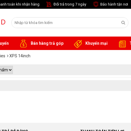
anh toán khi nhận hàng
Đổi trả trong 7 ngày
Bảo hành tận nơi
tuyến
Bán hàng trả góp
Khuyến mại
T
ies
XPS 14inch