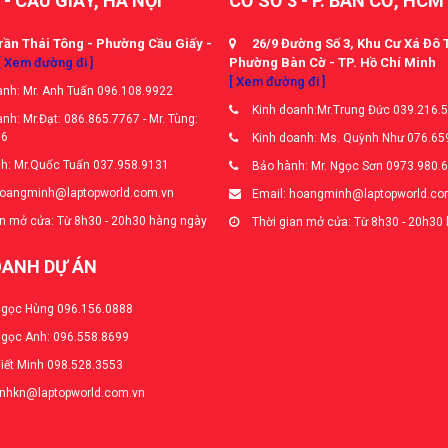
 - CẦU GIẤY, HÀ NỘI
CƠ SỞ 3 - P. BÀN CỜ, HCM
rần Thái Tông - Phường Cầu Giấy -
26/9 Đường Số 3, Khu Cư Xá Đô 
[ Xem đường đi ]
Phường Bàn Cờ - TP. Hồ Chí Minh
[ Xem đường đi ]
nh: Mr. Anh Tuấn 096.108.9922
Kinh doanh:Mr.Trung Đức 039.216.
nh: Mr.Đạt: 086.865.7767 - Mr. Tùng:
66
Kinh doanh: Ms. Quỳnh Như 076.65
h: Mr.Quốc Tuấn 037.958.9131
Bảo hành: Mr. Ngọc Sơn 0973.980.
hoangminh@laptopworld.com.vn
Email: hoangminh@laptopworld.co
n mở cửa: Từ 8h30 - 20h30 hàng ngày
Thời gian mở cửa: Từ 8h30 - 20h30
OANH DỰ ÁN
Ngọc Hùng 096.156.0888
Ngọc Anh: 096.558.8699
Viết Minh 098.528.3553
anhkn@laptopworld.com.vn