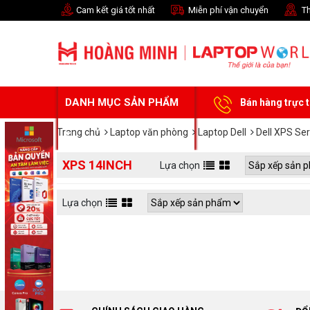
Cam kết giá tốt nhất
Miễn phí vận chuyển
Th
DANH MỤC SẢN PHẨM
Bán hàng trực 
Trang chủ
Laptop văn phòng
Laptop Dell
Dell XPS Ser
XPS 14INCH
Lựa chọn
Lựa chọn