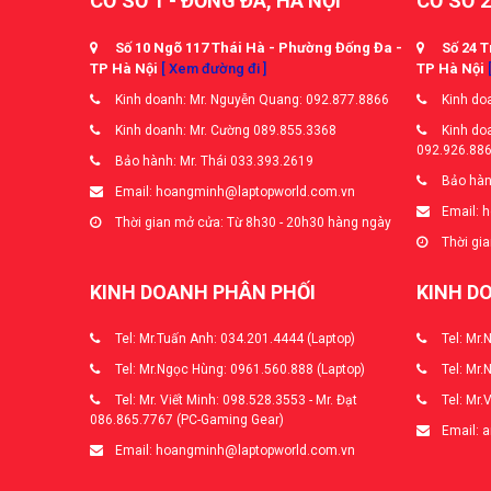
CƠ SỞ 1 - ĐỐNG ĐA, HÀ NỘI
CƠ SỞ 2
Số 10 Ngõ 117 Thái Hà - Phường Đống Đa -
Số 24 T
TP Hà Nội
[ Xem đường đi ]
TP Hà Nội
Kinh doanh: Mr. Nguyễn Quang: 092.877.8866
Kinh doa
Kinh doanh: Mr. Cường 089.855.3368
Kinh doa
092.926.88
Bảo hành: Mr. Thái 033.393.2619
Bảo hàn
Email: hoangminh@laptopworld.com.vn
Email: 
Thời gian mở cửa: Từ 8h30 - 20h30 hàng ngày
Thời gia
KINH DOANH PHÂN PHỐI
KINH D
Tel: Mr.Tuấn Anh: 034.201.4444 (Laptop)
Tel: Mr.
Tel: Mr.Ngọc Hùng: 0961.560.888 (Laptop)
Tel: Mr.
Tel: Mr. Viết Minh: 098.528.3553 - Mr. Đạt
Tel: Mr.
086.865.7767 (PC-Gaming Gear)
Email: 
Email: hoangminh@laptopworld.com.vn