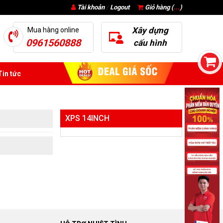
Tài khoản
/
Logout
Giỏ hàng (
...
)
Xây dựng
Mua hàng online
0961560888
cấu hình
in tức
XPS 14INCH