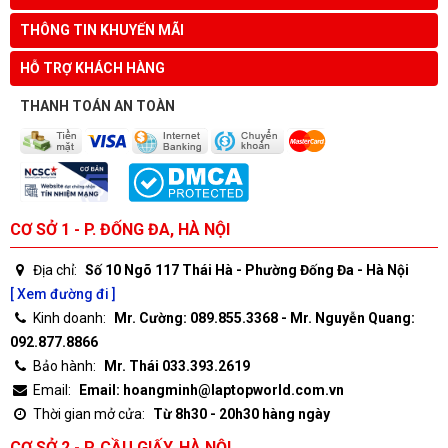
THÔNG TIN KHUYẾN MÃI
HỖ TRỢ KHÁCH HÀNG
THANH TOÁN AN TOÀN
CƠ SỞ 1 - P. ĐỐNG ĐA, HÀ NỘI
Địa chỉ:
Số 10 Ngõ 117 Thái Hà - Phường Đống Đa - Hà Nội
[ Xem đường đi ]
Kinh doanh:
Mr. Cường: 089.855.3368 - Mr. Nguyễn Quang:
092.877.8866
Bảo hành:
Mr. Thái 033.393.2619
Email:
Email: hoangminh@laptopworld.com.vn
Thời gian mở cửa:
Từ 8h30 - 20h30 hàng ngày
CƠ SỞ 2 - P. CẦU GIẤY, HÀ NỘI