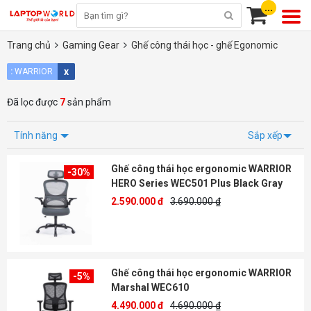
...
Trang chủ
Gaming Gear
Ghế công thái học - ghế Egonomic
x
:
WARRIOR
Đã lọc được
7
sản phẩm
Tính năng
Sắp xếp
Ghế công thái học ergonomic WARRIOR
-30%
HERO Series WEC501 Plus Black Gray
2.590.000 đ
3.690.000 ₫
Ghế công thái học ergonomic WARRIOR
-5%
Marshal WEC610
4.490.000 đ
4.690.000 ₫