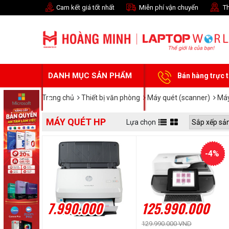
Cam kết giá tốt nhất
Miễn phí vận chuyển
Th
DANH MỤC SẢN PHẨM
Bán hàng trực 
Trang chủ
Thiết bị văn phòng
Máy quét (scanner)
Máy
MÁY QUÉT HP
Lựa chọn
-4%
7.990.000
125.990.000
129.990.000 VND