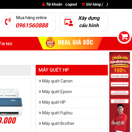
Tài khoản
/
Logout
Giỏ hàng (
...
)
Xây dựng
Mua hàng online
0961560888
cấu hình
in tức
MÁY QUÉT HP
Máy quét Canon
Máy quét Epson
Máy quét HP
Máy quét Fujitsu
0.000
Máy quét Brother