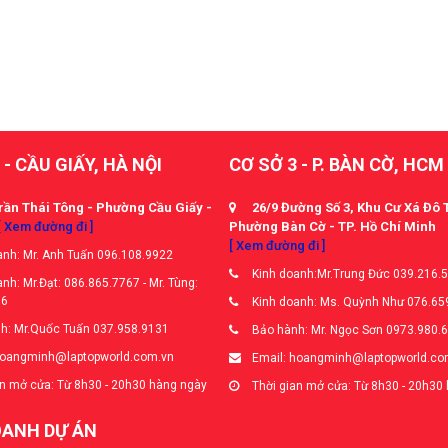
 - CẦU GIẤY, HÀ NỘI
CƠ SỞ 3 - P. BÀN CỜ, HCM
rần Thái Tông - Phường Cầu Giấy -
26/9 Đường Số 3, Khu Cư Xá Đô 
[ Xem đường đi ]
Phường Bàn Cờ - TP. Hồ Chí Minh
[ Xem đường đi ]
nh: Mr. Anh Tuấn 096.108.9922
Kinh doanh:Mr.Trung Đức 039.216.
nh: Mr.Đạt: 086.865.7767 - Mr. Tùng:
66
Kinh doanh: Ms. Quỳnh Như 076.65
h: Mr.Quốc Tuấn 037.958.9131
Bảo hành: Mr. Ngọc Sơn 0973.980.
hoangminh@laptopworld.com.vn
Email: hoangminh@laptopworld.co
n mở cửa: Từ 8h30 - 20h30 hàng ngày
Thời gian mở cửa: Từ 8h30 - 20h30
OANH DỰ ÁN