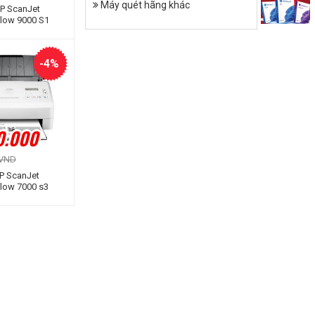
Máy quét hãng khác
P ScanJet
Flow 9000 S1
an đảo mặt |
ẳng | ADF | A4 |
LAN)
-4%
0.000
 VND
P ScanJet
Flow 7000 s3