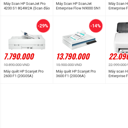
Máy Scan HP ScanJet Pro
Máy Scan HP ScanJet
Máy Scan H
4200 S1 8Q4W2A (Scan đảo
Enterprise Flow N9000 SN1
Enterprise 
mặt | Mặt kính phẳng | ADF)
8Q4W1A (Scan đảo mặt |
8Q4W0A (Sc
Mặt kính phẳng | ADF | A4 |
Mặt kính ph
A5 | USB | LAN)
A5 | USB | 
-29%
-14%
7.790.000
13.790.000
22.09
10.890.000 VND
15.900.000 VND
22.999.000
Máy quét HP Scanjet Pro
Máy quét HP Scanjet Pro
Máy scan H
2600 F1 (20G05A)
3600 F1 (20G06A)
Enterprise 
L2757A