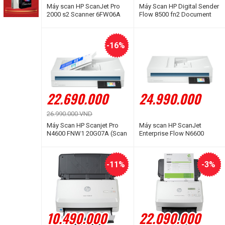
Máy scan HP ScanJet Pro
Máy Scan HP Digital Sender
2000 s2 Scanner 6FW06A
Flow 8500 fn2 Document
Capture Workstation
L2762A (Scan đảo mặt | Mặt
kính phẳng | ADF)
-16%
22.690.000
24.990.000
26.990.000 VND
Máy Scan HP Scanjet Pro
Máy scan HP ScanJet
N4600 FNW1 20G07A (Scan
Enterprise Flow N6600
đảo mặt | A4 | A5 | ADF |
FNW1 20G08A (Scan đảo
USB | LAN | WIFI)
mặt | Mặt kính phẳng | ADF |
A4 | A5 | USB | LAN | WIFI)
-11%
-3%
10.490.000
22.090.000