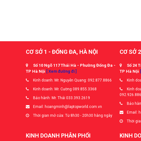
CƠ SỞ 1 - ĐỐNG ĐA, HÀ NỘI
CƠ SỞ 2
Số 10 Ngõ 117 Thái Hà - Phường Đống Đa -
Số 24 T
TP Hà Nội
[ Xem đường đi ]
TP Hà Nội
Kinh doanh: Mr. Nguyễn Quang: 092.877.8866
Kinh doa
Kinh doanh: Mr. Cường 089.855.3368
Kinh doa
092.926.88
Bảo hành: Mr. Thái 033.393.2619
Bảo hàn
Email: hoangminh@laptopworld.com.vn
Email: 
Thời gian mở cửa: Từ 8h30 - 20h30 hàng ngày
Thời gia
KINH DOANH PHÂN PHỐI
KINH D