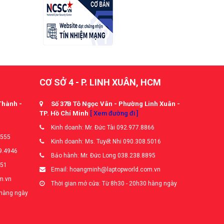
CƠ SỞ 4 - P. LINH XUÂN, HCM
Thành -
Số 37B Tô Ngọc Vân - Phường Linh Xuân -
TP. Hồ Chí Minh
[ Xem đường đi ]
Kinh doanh: Mr. Đức Tài 092.977.8866
5555
Kinh doanh: Ms. Tuyết Nhi 090.308.5016
9.4946
Bảo hành: Mr. Đức Long 038.238.8895
651
Email: hoangminh@laptopworld.com.vn
m.vn
Thời gian mở cửa: Từ 8h30 - 20h30 hàng ngày
 hàng ngày