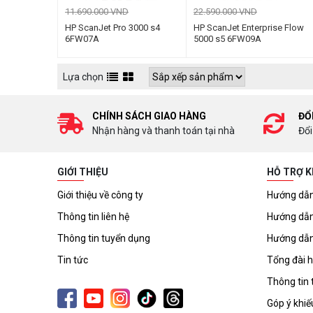
11.690.000 VND
22.590.000 VND
HP ScanJet Pro 3000 s4
HP ScanJet Enterprise Flow
6FW07A
5000 s5 6FW09A
Lựa chọn
CHÍNH SÁCH GIAO HÀNG
ĐỔ
Nhận hàng và thanh toán tại nhà
Đổi
GIỚI THIỆU
HỖ TRỢ 
Giới thiệu về công ty
Hướng dẫn
Thông tin liên hệ
Hướng dẫn
Thông tin tuyển dụng
Hướng dẫn
Tin tức
Tổng đài h
Thông tin 
Góp ý khiế