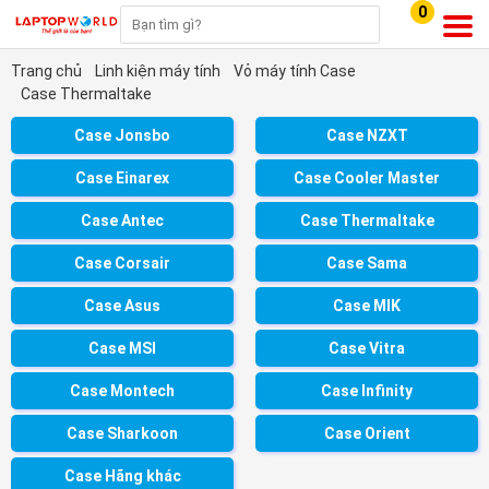
0
Trang chủ
Linh kiện máy tính
Vỏ máy tính Case
Case Thermaltake
Case Jonsbo
Case NZXT
Case Einarex
Case Cooler Master
Case Antec
Case Thermaltake
Case Corsair
Case Sama
Case Asus
Case MIK
Case MSI
Case Vitra
Case Montech
Case Infinity
Case Sharkoon
Case Orient
Case Hãng khác