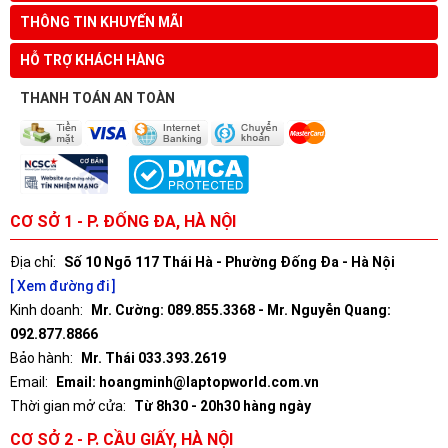
THÔNG TIN KHUYẾN MÃI
HỖ TRỢ KHÁCH HÀNG
THANH TOÁN AN TOÀN
CƠ SỞ 1 - P. ĐỐNG ĐA, HÀ NỘI
Địa chỉ:
Số 10 Ngõ 117 Thái Hà - Phường Đống Đa - Hà Nội
[ Xem đường đi ]
Kinh doanh:
Mr. Cường: 089.855.3368 - Mr. Nguyễn Quang:
092.877.8866
Bảo hành:
Mr. Thái 033.393.2619
Email:
Email: hoangminh@laptopworld.com.vn
Thời gian mở cửa:
Từ 8h30 - 20h30 hàng ngày
CƠ SỞ 2 - P. CẦU GIẤY, HÀ NỘI