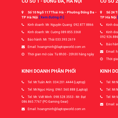
CƠ SỞ 1 - ĐỐNG ĐA, HÀ NỘI
CƠ SỞ 2
Số 10 Ngõ 117 Thái Hà - Phường Đống Đa -
Số 24 T
TP Hà Nội
[ Xem đường đi ]
TP Hà Nội
Kinh doanh: Mr. Nguyễn Quang: 092.877.8866
Kinh doa
Kinh doanh: Mr. Cường 089.855.3368
Kinh doa
092.926.88
Bảo hành: Mr. Thái 033.393.2619
Bảo hàn
Email: hoangminh@laptopworld.com.vn
Email: 
Thời gian mở cửa: Từ 8h30 - 20h30 hàng ngày
Thời gia
KINH DOANH PHÂN PHỐI
KINH D
Tel: Mr.Tuấn Anh: 034.201.4444 (Laptop)
Tel: Mr.
Tel: Mr.Ngọc Hùng: 0961.560.888 (Laptop)
Tel: Mr.
Tel: Mr. Viết Minh: 098.528.3553 - Mr. Đạt
Tel: Mr.
086.865.7767 (PC-Gaming Gear)
Email: 
Email: hoangminh@laptopworld.com.vn