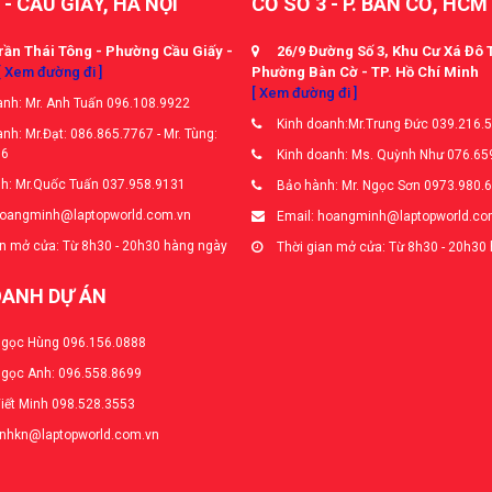
 - CẦU GIẤY, HÀ NỘI
CƠ SỞ 3 - P. BÀN CỜ, HCM
rần Thái Tông - Phường Cầu Giấy -
26/9 Đường Số 3, Khu Cư Xá Đô 
[ Xem đường đi ]
Phường Bàn Cờ - TP. Hồ Chí Minh
[ Xem đường đi ]
nh: Mr. Anh Tuấn 096.108.9922
Kinh doanh:Mr.Trung Đức 039.216.
nh: Mr.Đạt: 086.865.7767 - Mr. Tùng:
66
Kinh doanh: Ms. Quỳnh Như 076.65
h: Mr.Quốc Tuấn 037.958.9131
Bảo hành: Mr. Ngọc Sơn 0973.980.
hoangminh@laptopworld.com.vn
Email: hoangminh@laptopworld.co
n mở cửa: Từ 8h30 - 20h30 hàng ngày
Thời gian mở cửa: Từ 8h30 - 20h30
OANH DỰ ÁN
Ngọc Hùng 096.156.0888
Ngọc Anh: 096.558.8699
Viết Minh 098.528.3553
anhkn@laptopworld.com.vn