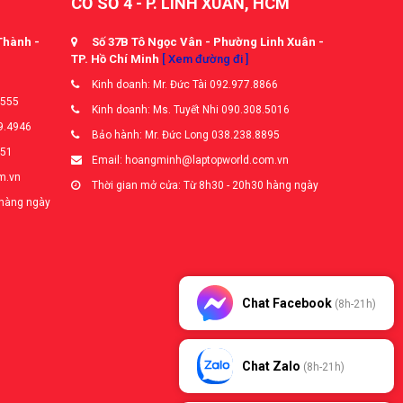
CƠ SỞ 4 - P. LINH XUÂN, HCM
Thành -
Số 37B Tô Ngọc Vân - Phường Linh Xuân -
TP. Hồ Chí Minh
[ Xem đường đi ]
Kinh doanh: Mr. Đức Tài 092.977.8866
5555
Kinh doanh: Ms. Tuyết Nhi 090.308.5016
9.4946
Bảo hành: Mr. Đức Long 038.238.8895
651
Email: hoangminh@laptopworld.com.vn
m.vn
Thời gian mở cửa: Từ 8h30 - 20h30 hàng ngày
 hàng ngày
Chat Facebook
(8h-21h)
Chat Zalo
(8h-21h)