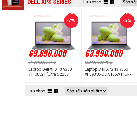
DELL XPS SERIES
Lựa chọn
-7%
-5%
69.890.000
63.990.000
74.990.000 VND
66.990.000 VND
Laptop Dell XPS 13 9350
Laptop Dell XPS 13 9350
71100521 (Ultra 5 226V |
XPS9350-U5IA165W11GR-
16GB | 1TB | Intel® Arc™
FP (Ultra 5 226V | 16GB |
graphics | 13.4inch 2.5K |
512GB | Intel® Arc™
Cảm ứng | Win 11 | Office |
graphics | 13.4inch QHD+
Lựa chọn
Đen)
120Hz | Cảm ứng | Win 11 |
Office | Đen)