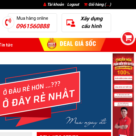
Tài khoản
/
Logout
Giỏ hàng (
...
)
Xây dựng
Mua hàng online
0961560888
cấu hình
in tức