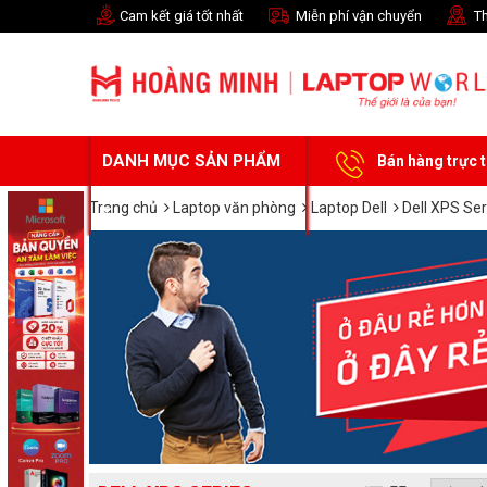
Cam kết giá tốt nhất
Miễn phí vận chuyển
Th
DANH MỤC SẢN PHẨM
Bán hàng trực 
Trang chủ
Laptop văn phòng
Laptop Dell
Dell XPS Ser