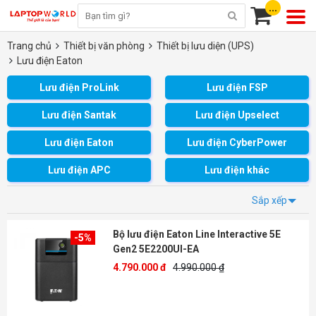
...
Trang chủ
Thiết bị văn phòng
Thiết bị lưu diện (UPS)
Lưu điện Eaton
Lưu điện ProLink
Lưu điện FSP
Lưu điện Santak
Lưu điện Upselect
Lưu điện Eaton
Lưu điện CyberPower
Lưu điện APC
Lưu điện khác
Sắp xếp
Bộ lưu điện Eaton Line Interactive 5E
-5%
Gen2 5E2200UI-EA
4.790.000 đ
4.990.000 ₫