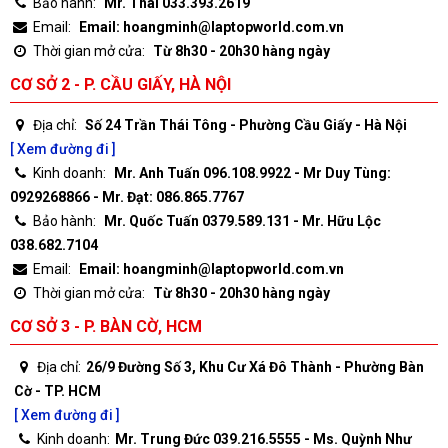
Bảo hành:
Mr. Thái 033.393.2619
Email:
Email: hoangminh@laptopworld.com.vn
Thời gian mở cửa:
Từ 8h30 - 20h30 hàng ngày
CƠ SỞ 2 - P. CẦU GIẤY, HÀ NỘI
Địa chỉ:
Số 24 Trần Thái Tông - Phường Cầu Giấy - Hà Nội
[ Xem đường đi ]
Kinh doanh:
Mr. Anh Tuấn 096.108.9922 - Mr Duy Tùng:
0929268866 - Mr. Đạt: 086.865.7767
Bảo hành:
Mr. Quốc Tuấn 0379.589.131 - Mr. Hữu Lộc
038.682.7104
Email:
Email: hoangminh@laptopworld.com.vn
Thời gian mở cửa:
Từ 8h30 - 20h30 hàng ngày
CƠ SỞ 3 - P. BÀN CỜ, HCM
Địa chỉ:
26/9 Đường Số 3, Khu Cư Xá Đô Thành - Phường Bàn
Cờ - TP. HCM
[ Xem đường đi ]
Kinh doanh:
Mr. Trung Đức 039.216.5555 - Ms. Quỳnh Như