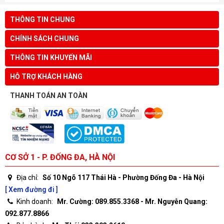
THÔNG TIN CHUNG
CHÍNH SÁCH CHUNG
THÔNG TIN KHUYẾN MÃI
HỖ TRỢ KHÁCH HÀNG
THANH TOÁN AN TOÀN
CƠ SỞ 1 - P. ĐỐNG ĐA, HÀ NỘI
Địa chỉ:
Số 10 Ngõ 117 Thái Hà - Phường Đống Đa - Hà Nội
[ Xem đường đi ]
Kinh doanh:
Mr. Cường: 089.855.3368 - Mr. Nguyễn Quang:
092.877.8866