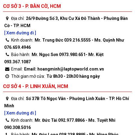
CƠ SỞ 3 - P. BÀN CỜ, HCM
Địa chỉ:
26/9 Đường Số 3, Khu Cư Xá Đô Thành - Phường Bàn
Cờ - TP. HCM
[ Xem đường đi ]
Kinh doanh:
Mr. Trung Đức 039.216.5555 - Ms. Quỳnh Như
076.659.4946
Bảo hành:
Mr. Ngọc Sơn 0973.980.651- Mr. Kiệt
093.367.1087
Email:
Email: hoangminh@laptopworld.com.vn
Thời gian mở cửa:
Từ 8h30 - 20h30 hàng ngày
CƠ SỞ 4 - P. LINH XUÂN, HCM
Địa chỉ:
Số 37B Tô Ngọc Vân - Phường Linh Xuân - TP. Hồ Chí
Minh
[ Xem đường đi ]
Kinh doanh:
Mr. Đức Tài 092.977.8866 - Ms. Tuyết Nhi
090.308.5016
Bảo hành:
Mr. Đức Long 038.238.8895 - Mr. Hồng Phúc