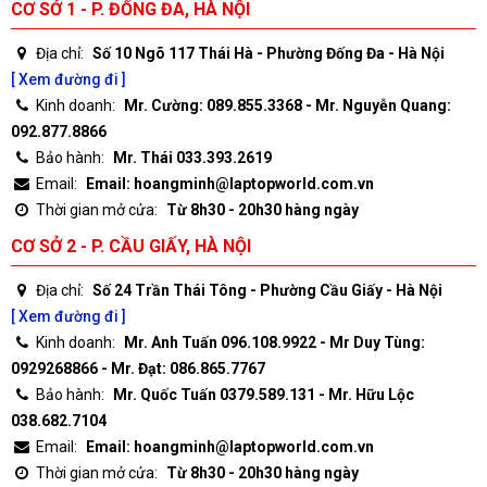
CƠ SỞ 1 - P. ĐỐNG ĐA, HÀ NỘI
Địa chỉ:
Số 10 Ngõ 117 Thái Hà - Phường Đống Đa - Hà Nội
[ Xem đường đi ]
Kinh doanh:
Mr. Cường: 089.855.3368 - Mr. Nguyễn Quang:
092.877.8866
Bảo hành:
Mr. Thái 033.393.2619
Email:
Email: hoangminh@laptopworld.com.vn
Thời gian mở cửa:
Từ 8h30 - 20h30 hàng ngày
CƠ SỞ 2 - P. CẦU GIẤY, HÀ NỘI
Địa chỉ:
Số 24 Trần Thái Tông - Phường Cầu Giấy - Hà Nội
[ Xem đường đi ]
Kinh doanh:
Mr. Anh Tuấn 096.108.9922 - Mr Duy Tùng:
0929268866 - Mr. Đạt: 086.865.7767
Bảo hành:
Mr. Quốc Tuấn 0379.589.131 - Mr. Hữu Lộc
038.682.7104
Email:
Email: hoangminh@laptopworld.com.vn
Thời gian mở cửa:
Từ 8h30 - 20h30 hàng ngày