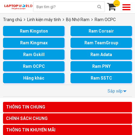
...
Trang chủ
Linh kiện máy tính
Bộ Nhớ Ram
Ram OCPC
Ram Kingston
Ram Corsair
Ram Kingmax
Ram TeamGroup
Ram Gskill
Ram Adata
Ram OCPC
Ram PNY
Hãng khác
Ram SSTC
Sắp xếp
THÔNG TIN CHUNG
CHÍNH SÁCH CHUNG
THÔNG TIN KHUYẾN MÃI