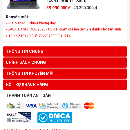
120Hz | Win 11 | Xám)
39.990.000 đ
43.290.000 ₫
Khuyến mãi:
- - Balo Acer + Chuột không dây
- BACK TO SCHOOL 2026 - Ưu đãi giảm giá lên đến 2% dành cho tân sinh
viên >> Xem chi tiết chương trình tại đây.
THÔNG TIN CHUNG
CHÍNH SÁCH CHUNG
THÔNG TIN KHUYẾN MÃI
HỖ TRỢ KHÁCH HÀNG
THANH TOÁN AN TOÀN