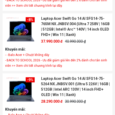
- BACK TO SCHOOL 2026 - Ưu đãi giảm giá lên đến 2% dành cho tân sinh
viên >> Xem chi tiết chương trình tại đây.
Laptop Acer Swift Go 14 AI SFG14-75-
-8%
765M NX.JNBSV.004 (Ultra 7 258V | 16GB
| 512GB | Intel® Arc™ 140V | 14 inch OLED
FHD+ | Win 11 | Xanh)
37.990.000 đ
40.990.000 ₫
Khuyến mãi:
- - Balo Acer + Chuột không dây
- BACK TO SCHOOL 2026 - Ưu đãi giảm giá lên đến 2% dành cho tân sinh
viên >> Xem chi tiết chương trình tại đây.
Laptop Acer Swift Go 14 AI SFG14-75-
-9%
5264 NX.JNBSV.001 (Ultra 5 226V | 16GB |
512GB | Intel ARC 130V | 14 inch FHD+
OLED | Win 11 | Xanh)
28.290.000 đ
30.990.000 ₫
Khuyến mãi: