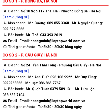
CƠ SỞ 1 - P. ĐỐNG ĐA, HÀ NỘI
Địa chỉ:
Số 10 Ngõ 117 Thái Hà - Phường Đống Đa - Hà Nội
[ Xem đường đi ]
Kinh doanh:
Mr. Cường: 089.855.3368 - Mr. Nguyễn Quang:
092.877.8866
Bảo hành:
Mr. Thái 033.393.2619
Email:
Email: hoangminh@laptopworld.com.vn
Thời gian mở cửa:
Từ 8h30 - 20h30 hàng ngày
CƠ SỞ 2 - P. CẦU GIẤY, HÀ NỘI
Địa chỉ:
Số 24 Trần Thái Tông - Phường Cầu Giấy - Hà Nội
[ Xem đường đi ]
Kinh doanh:
Mr. Anh Tuấn 096.108.9922 - Mr Duy Tùng:
0929268866 - Mr. Đạt: 086.865.7767
Bảo hành:
Mr. Quốc Tuấn 0379.589.131 - Mr. Hữu Lộc
038.682.7104
Email:
Email: hoangminh@laptopworld.com.vn
Thời gian mở cửa:
Từ 8h30 - 20h30 hàng ngày