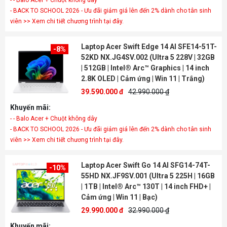
- - Balo Acer + Chuột không dây
- BACK TO SCHOOL 2026 - Ưu đãi giảm giá lên đến 2% dành cho tân sinh
viên >> Xem chi tiết chương trình tại đây.
Laptop Acer Swift Edge 14 AI SFE14-51T-
-8%
52KD NX.JG4SV.002 (Ultra 5 228V | 32GB
| 512GB | Intel® Arc™ Graphics | 14 inch
2.8K OLED | Cảm ứng | Win 11 | Trắng)
39.590.000 đ
42.990.000 ₫
Khuyến mãi:
- - Balo Acer + Chuột không dây
- BACK TO SCHOOL 2026 - Ưu đãi giảm giá lên đến 2% dành cho tân sinh
viên >> Xem chi tiết chương trình tại đây.
Laptop Acer Swift Go 14 AI SFG14-74T-
-10%
55HD NX.JF9SV.001 (Ultra 5 225H | 16GB
| 1TB | Intel® Arc™ 130T | 14 inch FHD+ |
Cảm ứng | Win 11 | Bạc)
29.990.000 đ
32.990.000 ₫
Khuyến mãi: