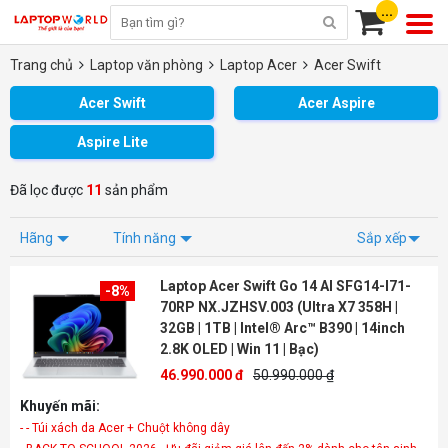
...
Trang chủ
Laptop văn phòng
Laptop Acer
Acer Swift
Acer Swift
Acer Aspire
Aspire Lite
Đã lọc được
11
sản phẩm
Hãng
Tính năng
Sắp xếp
Laptop Acer Swift Go 14 AI SFG14-I71-
-8%
70RP NX.JZHSV.003 (Ultra X7 358H |
32GB | 1TB | Intel® Arc™ B390 | 14inch
2.8K OLED | Win 11 | Bạc)
46.990.000 đ
50.990.000 ₫
Khuyến mãi:
- - Túi xách da Acer + Chuột không dây