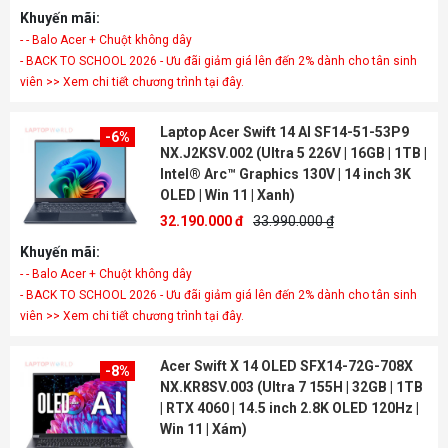
Khuyến mãi:
- - Balo Acer + Chuột không dây
- BACK TO SCHOOL 2026 - Ưu đãi giảm giá lên đến 2% dành cho tân sinh
viên >> Xem chi tiết chương trình tại đây.
Laptop Acer Swift 14 AI SF14-51-53P9
-6%
NX.J2KSV.002 (Ultra 5 226V | 16GB | 1TB |
Intel® Arc™ Graphics 130V | 14 inch 3K
OLED | Win 11 | Xanh)
32.190.000 đ
33.990.000 ₫
Khuyến mãi:
- - Balo Acer + Chuột không dây
- BACK TO SCHOOL 2026 - Ưu đãi giảm giá lên đến 2% dành cho tân sinh
viên >> Xem chi tiết chương trình tại đây.
Acer Swift X 14 OLED SFX14-72G-708X
-8%
NX.KR8SV.003 (Ultra 7 155H | 32GB | 1TB
| RTX 4060 | 14.5 inch 2.8K OLED 120Hz |
Win 11 | Xám)