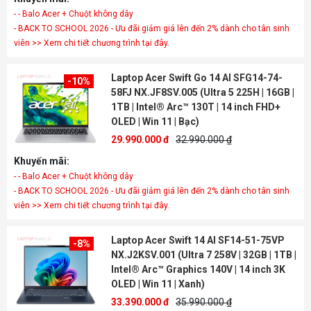
- - Balo Acer + Chuột không dây
- BACK TO SCHOOL 2026 - Ưu đãi giảm giá lên đến 2% dành cho tân sinh
viên >> Xem chi tiết chương trình tại đây.
Laptop Acer Swift Go 14 AI SFG14-74-
-10%
58FJ NX.JF8SV.005 (Ultra 5 225H | 16GB |
1TB | Intel® Arc™ 130T | 14 inch FHD+
OLED | Win 11 | Bạc)
29.990.000 đ
32.990.000 ₫
Khuyến mãi:
- - Balo Acer + Chuột không dây
- BACK TO SCHOOL 2026 - Ưu đãi giảm giá lên đến 2% dành cho tân sinh
viên >> Xem chi tiết chương trình tại đây.
Laptop Acer Swift 14 AI SF14-51-75VP
-8%
NX.J2KSV.001 (Ultra 7 258V | 32GB | 1TB |
Intel® Arc™ Graphics 140V | 14 inch 3K
OLED | Win 11 | Xanh)
33.390.000 đ
35.990.000 ₫