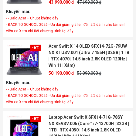
43.990.000 đ
47.690.000 ₫
Khuyến mãi:
- - Balo Acer + Chuột không dây
- BACK TO SCHOOL 2026 - Ưu đãi giảm giá lên đến 2% dành cho tân sinh
viên >> Xem chi tiết chương trình tại đây.
Acer Swift X 14 OLED SFX14-72G-79UW
-6%
NX.KTUSV.001 (Ultra 7 155H | 32GB | 1TB
| RTX 4070 | 14.5 inch 2.8K OLED 120Hz |
Win 11 | Xám)
50.190.000 đ
53.090.000 ₫
Khuyến mãi:
- - Balo Acer + Chuột không dây
- BACK TO SCHOOL 2026 - Ưu đãi giảm giá lên đến 2% dành cho tân sinh
viên >> Xem chi tiết chương trình tại đây.
Laptop Acer Swift X SFX14-71G-78SY
-8%
NX.KEVSV.006 (Core™ i7-13700H | 32GB |
1TB | RTX 4050 | 14.5 inch 2.8K OLED