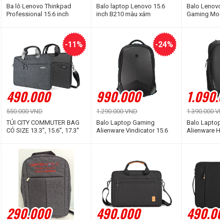
Ba lô Lenovo Thinkpad
Balo laptop Lenovo 15.6
Balo Lenov
Professional 15.6 inch
inch B210 màu xám
Gaming Mo
Backpack (4X40Q26383)
-11%
-24%
490.000
990.000
1.090
550.000 VND
1.290.000 VND
1.390.000 
TÚI CITY COMMUTER BAG
Balo Laptop Gaming
Balo Lapto
CÓ SIZE 13.3'', 15.6'', 17.3''
Alienware Vindicator 15.6
Alienware Ho
inch
AW723P Ba
inch
290.000
490.000
490.0