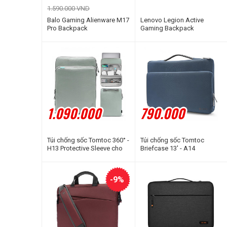
1.590.000 VND
Balo Gaming Alienware M17
Lenovo Legion Active
Pro Backpack
Gaming Backpack
1.090.000
790.000
Túi chống sốc Tomtoc 360° -
Túi chống sốc Tomtoc
H13 Protective Sleeve cho
Briefcase 13' - A14
Laptop, Macbook, Surface
15/16''
-9%