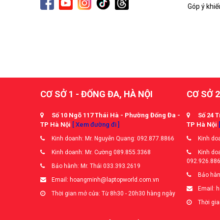
Góp ý khiế
CƠ SỞ 1 - ĐỐNG ĐA, HÀ NỘI
CƠ SỞ 2
Số 10 Ngõ 117 Thái Hà - Phường Đống Đa -
Số 24 T
TP Hà Nội
[ Xem đường đi ]
TP Hà Nội
Kinh doanh: Mr. Nguyễn Quang: 092.877.8866
Kinh doa
Kinh doanh: Mr. Cường 089.855.3368
Kinh doa
092.926.88
Bảo hành: Mr. Thái 033.393.2619
Bảo hàn
Email: hoangminh@laptopworld.com.vn
Email: 
Thời gian mở cửa: Từ 8h30 - 20h30 hàng ngày
Thời gia