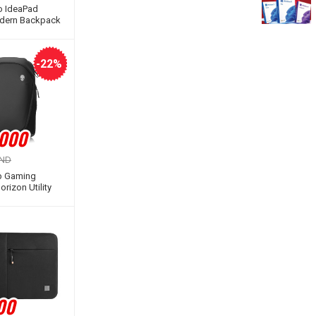
o IdeaPad
dern Backpack
-22%
.000
VND
p Gaming
rizon Utility
ckpack 17,3
00