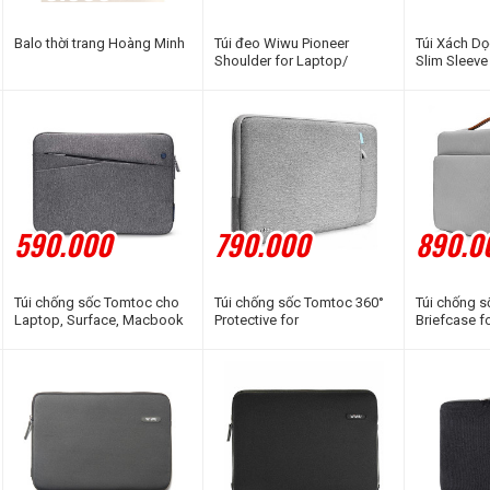
Balo thời trang Hoàng Minh
Túi đeo Wiwu Pioneer
Túi Xách D
Shoulder for Laptop/
Slim Sleeve
UltraBook - M348
590.000
790.000
890.0
Túi chống sốc Tomtoc cho
Túi chống sốc Tomtoc 360°
Túi chống 
Laptop, Surface, Macbook
Protective for
Briefcase f
13Air/Pro - A18
Laptop,Surface, Macbook
Macbook, Su
13/13.3'' - A13
- A14