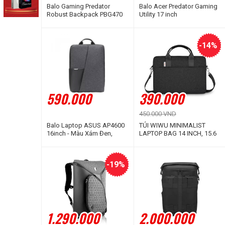
Balo Gaming Predator
Balo Acer Predator Gaming
Robust Backpack PBG470
Utility 17 inch
-14%
590.000
390.000
450.000 VND
Balo Laptop ASUS AP4600
TÚI WIWU MINIMALIST
16inch - Màu Xám Đen,
LAPTOP BAG 14 INCH, 15.6
Chống Thấm Nước
INCH
-19%
1.290.000
2.000.000