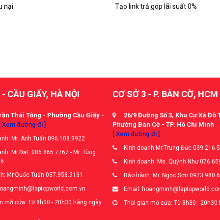
u nại
Tạo link trả góp lãi suất 0%
 - CẦU GIẤY, HÀ NỘI
CƠ SỞ 3 - P. BÀN CỜ, HCM
rần Thái Tông - Phường Cầu Giấy -
26/9 Đường Số 3, Khu Cư Xá Đô 
[ Xem đường đi ]
Phường Bàn Cờ - TP. Hồ Chí Minh
[ Xem đường đi ]
nh: Mr. Anh Tuấn 096.108.9922
Kinh doanh:Mr.Trung Đức 039.216.
nh: Mr.Đạt: 086.865.7767 - Mr. Tùng:
66
Kinh doanh: Ms. Quỳnh Như 076.65
h: Mr.Quốc Tuấn 037.958.9131
Bảo hành: Mr. Ngọc Sơn 0973.980.
hoangminh@laptopworld.com.vn
Email: hoangminh@laptopworld.co
n mở cửa: Từ 8h30 - 20h30 hàng ngày
Thời gian mở cửa: Từ 8h30 - 20h30