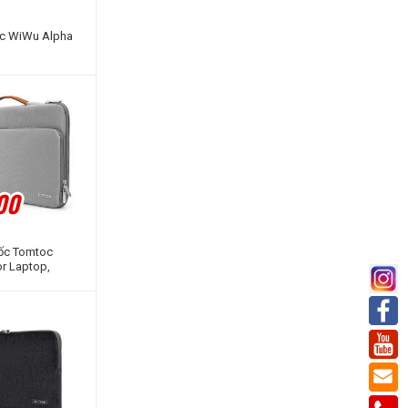
ọc WiWu Alpha
00
sốc Tomtoc
or Laptop,
rface 15.4'/16''