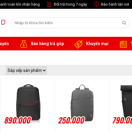
anh toán khi nhận hàng
Đổi trả trong 7 ngày
Bảo hành tận nơi
tuyến
Bán hàng trả góp
Khuyến mại
T
890.000
250.000
790.0