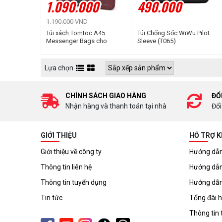
1.090.000
490.000
1.190.000 VND
Túi xách Tomtoc A45
Túi Chống Sốc WiWu Pilot
Messenger Bags cho
Sleeve (T065)
Laptop, Surface, Macbook
13.3''
Lựa chọn
CHÍNH SÁCH GIAO HÀNG
ĐỔ
Nhận hàng và thanh toán tại nhà
Đổi
GIỚI THIỆU
HỖ TRỢ 
Giới thiệu về công ty
Hướng dẫn
Thông tin liên hệ
Hướng dẫn
Thông tin tuyển dụng
Hướng dẫn
Tin tức
Tổng đài h
Thông tin 