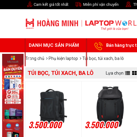
Cam kết giá tốt nhất
Miễn phí vận chuyển
Th
DANH MỤC SẢN PHẨM
Bán hàng trực 
Trang chủ
Phụ kiện laptop
Túi bọc, túi xach, ba lô
TÚI BỌC, TÚI XACH, BA LÔ
Lựa chọn
3.500.000
3.500.000