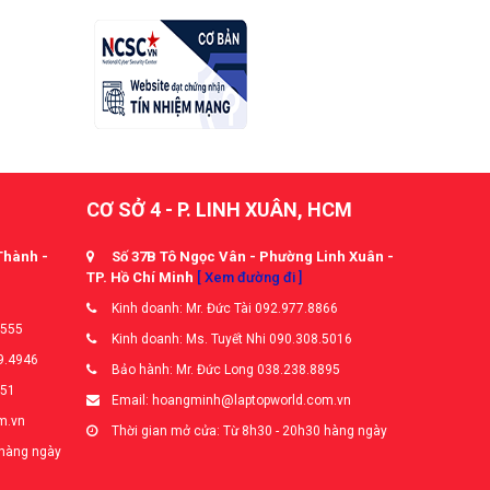
CƠ SỞ 4 - P. LINH XUÂN, HCM
Thành -
Số 37B Tô Ngọc Vân - Phường Linh Xuân -
TP. Hồ Chí Minh
[ Xem đường đi ]
Kinh doanh: Mr. Đức Tài 092.977.8866
5555
Kinh doanh: Ms. Tuyết Nhi 090.308.5016
9.4946
Bảo hành: Mr. Đức Long 038.238.8895
651
Email: hoangminh@laptopworld.com.vn
m.vn
Thời gian mở cửa: Từ 8h30 - 20h30 hàng ngày
 hàng ngày