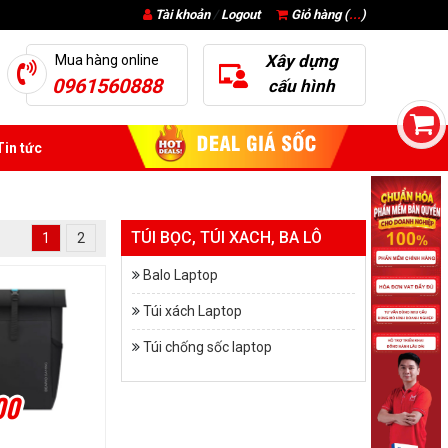
Tài khoản
/
Logout
Giỏ hàng (
...
)
Xây dựng
Mua hàng online
0961560888
cấu hình
in tức
TÚI BỌC, TÚI XACH, BA LÔ
1
2
Balo Laptop
Túi xách Laptop
Túi chống sốc laptop
00