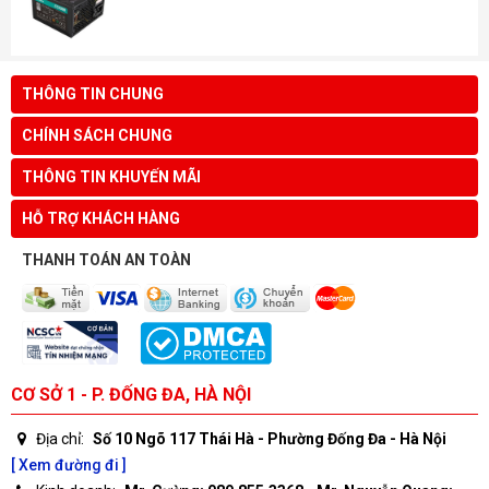
THÔNG TIN CHUNG
CHÍNH SÁCH CHUNG
THÔNG TIN KHUYẾN MÃI
HỖ TRỢ KHÁCH HÀNG
THANH TOÁN AN TOÀN
CƠ SỞ 1 - P. ĐỐNG ĐA, HÀ NỘI
Địa chỉ:
Số 10 Ngõ 117 Thái Hà - Phường Đống Đa - Hà Nội
[ Xem đường đi ]