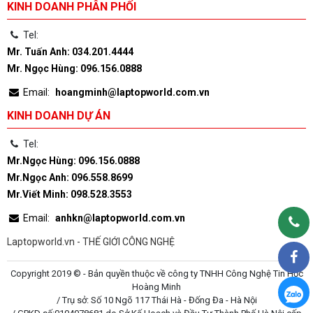
KINH DOANH PHÂN PHỐI
Tel:
Mr. Tuấn Anh: 034.201.4444
Mr. Ngọc Hùng: 096.156.0888
Email:
hoangminh@laptopworld.com.vn
KINH DOANH DỰ ÁN
Tel:
Mr.Ngọc Hùng: 096.156.0888
Mr.Ngọc Anh: 096.558.8699
Mr.Viết Minh: 098.528.3553
Email:
anhkn@laptopworld.com.vn
Laptopworld.vn - THẾ GIỚI CÔNG NGHỆ
Copyright 2019 © - Bản quyền thuộc về công ty TNHH Công Nghệ Tin Học
Hoàng Minh
/ Trụ sở: Số 10 Ngõ 117 Thái Hà - Đống Đa - Hà Nội