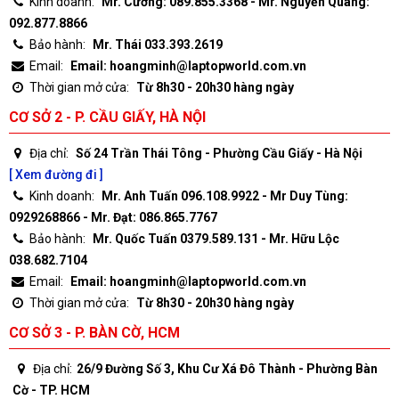
Kinh doanh:
Mr. Cường: 089.855.3368 - Mr. Nguyễn Quang:
092.877.8866
Bảo hành:
Mr. Thái 033.393.2619
Email:
Email: hoangminh@laptopworld.com.vn
Thời gian mở cửa:
Từ 8h30 - 20h30 hàng ngày
CƠ SỞ 2 - P. CẦU GIẤY, HÀ NỘI
Địa chỉ:
Số 24 Trần Thái Tông - Phường Cầu Giấy - Hà Nội
[ Xem đường đi ]
Kinh doanh:
Mr. Anh Tuấn 096.108.9922 - Mr Duy Tùng:
0929268866 - Mr. Đạt: 086.865.7767
Bảo hành:
Mr. Quốc Tuấn 0379.589.131 - Mr. Hữu Lộc
038.682.7104
Email:
Email: hoangminh@laptopworld.com.vn
Thời gian mở cửa:
Từ 8h30 - 20h30 hàng ngày
CƠ SỞ 3 - P. BÀN CỜ, HCM
Địa chỉ:
26/9 Đường Số 3, Khu Cư Xá Đô Thành - Phường Bàn
Cờ - TP. HCM