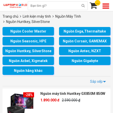
...
Trang chủ
Linh kiện máy tính
Nguồn Máy Tính
Nguồn Huntkey, SilverStone
Nguồn Cooler Master
Nguồn Evga,Thermaltake
Nguồn Seasonic, HPE
Nguồn Corsair, GAMEMAX
Nguồn Huntkey, SilverStone
Nguồn Antec, NZXT
Nguồn Acbel, Xigmatek
Nguồn Gigabyte
Nguồn hãng khác
Sắp xếp
Nguồn máy tính Huntkey GX850M 850W
-28%
1.890.000 đ
2.590.000 ₫