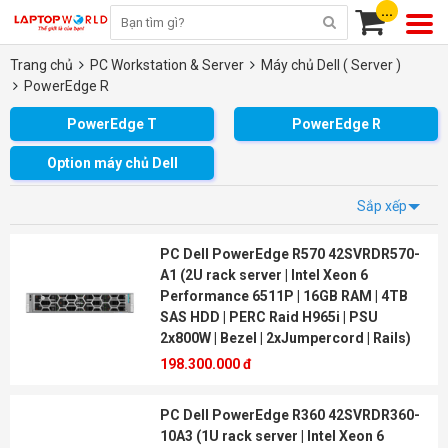
...
Trang chủ
PC Workstation & Server
Máy chủ Dell ( Server )
PowerEdge R
PowerEdge T
PowerEdge R
Option máy chủ Dell
Sắp xếp
PC Dell PowerEdge R570 42SVRDR570-
A1 (2U rack server | Intel Xeon 6
Performance 6511P | 16GB RAM | 4TB
SAS HDD | PERC Raid H965i | PSU
2x800W | Bezel | 2xJumpercord | Rails)
198.300.000 đ
PC Dell PowerEdge R360 42SVRDR360-
10A3 (1U rack server | Intel Xeon 6