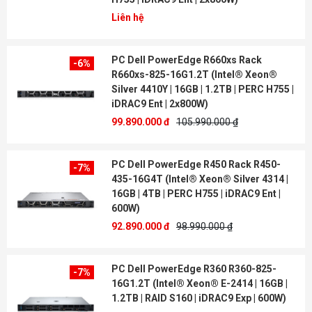
Liên hệ
PC Dell PowerEdge R660xs Rack
-6%
R660xs-825-16G1.2T (Intel® Xeon®
Silver 4410Y | 16GB | 1.2TB | PERC H755 |
iDRAC9 Ent | 2x800W)
99.890.000 đ
105.990.000 ₫
PC Dell PowerEdge R450 Rack R450-
-7%
435-16G4T (Intel® Xeon® Silver 4314 |
16GB | 4TB | PERC H755 | iDRAC9 Ent |
600W)
92.890.000 đ
98.990.000 ₫
PC Dell PowerEdge R360 R360-825-
-7%
16G1.2T (Intel® Xeon® E-2414 | 16GB |
1.2TB | RAID S160 | iDRAC9 Exp | 600W)