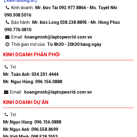
[ Xem đường đi ]
Kinh doanh:
Mr. Đức Tài 092.977.8866 - Ms. Tuyết Nhi
090.308.5016
Bảo hành:
Mr. Đức Long 038.238.8895 - Mr. Hồng Phúc
090.776.0810
Email:
hoangminh@laptopworld.com.vn
Thời gian mở cửa:
Từ 8h30 - 20h30 hàng ngày
KINH DOANH PHÂN PHỐI
Tel:
Mr. Tuấn Anh: 034.201.4444
Mr. Ngọc Hùng: 096.156.0888
Email:
hoangminh@laptopworld.com.vn
KINH DOANH DỰ ÁN
Tel:
Mr.Ngọc Hùng: 096.156.0888
Mr.Ngọc Anh: 096.558.8699
Mr.Viết Minh: 098.528.3553