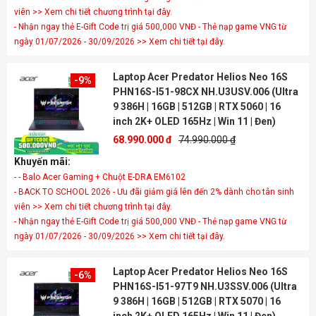
viên >> Xem chi tiết chương trình tại đây.
- Nhận ngay thẻ E-Gift Code trị giá 500,000 VNĐ - Thẻ nạp game VNG từ
ngày 01/07/2026 - 30/09/2026 >> Xem chi tiết tại đây.
Laptop Acer Predator Helios Neo 16S
-9%
PHN16S-I51-98CX NH.U3USV.006 (Ultra
9 386H | 16GB | 512GB | RTX 5060 | 16
inch 2K+ OLED 165Hz | Win 11 | Đen)
68.990.000 đ
74.990.000 ₫
Khuyến mãi:
- - Balo Acer Gaming + Chuột E-DRA EM6102
- BACK TO SCHOOL 2026 - Ưu đãi giảm giá lên đến 2% dành cho tân sinh
viên >> Xem chi tiết chương trình tại đây.
- Nhận ngay thẻ E-Gift Code trị giá 500,000 VNĐ - Thẻ nạp game VNG từ
ngày 01/07/2026 - 30/09/2026 >> Xem chi tiết tại đây.
Laptop Acer Predator Helios Neo 16S
-6%
PHN16S-I51-97T9 NH.U3SSV.006 (Ultra
9 386H | 16GB | 512GB | RTX 5070 | 16