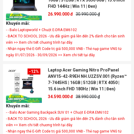
16GB | 512GB | RTX 3050 6GB | 15.6 inch
FHD 144Hz | Win 11 | Đen)
26.990.000 đ
30.990.000 ₫
Khuyến mãi:
- - Balo Laptopworld + Chuột E-DRA EM6102
- BACK TO SCHOOL 2026 - Ưu đãi giảm giá lên đến 2% dành cho tân sinh
viên >> Xem chi tiết chương trình tại đây.
- Nhận ngay thẻ E-Gift Code trị giá 500,000 VNĐ - Thẻ nạp game VNG từ
ngày 01/07/2026 - 30/09/2026 >> Xem chi tiết tại đây.
Laptop Acer Gaming Nitro ProPanel
-12%
ANV15-42-R9EH NH.U2ZSV.001 (Ryzen™
7-7445HS | 16GB | 512GB | RTX 4050 |
15.6 inch FHD 180Hz | Win 11 | Đen)
34.590.000 đ
38.990.000 ₫
Khuyến mãi:
- - Balo Acer Gaming Backpack SUV 01 + Chuột E-DRA EM6102
- BACK TO SCHOOL 2026 - Ưu đãi giảm giá lên đến 2% dành cho tân sinh
viên >> Xem chi tiết chương trình tại đây.
- Nhận ngay thẻ E-Gift Code trị giá 500,000 VNĐ - Thẻ nạp game VNG từ