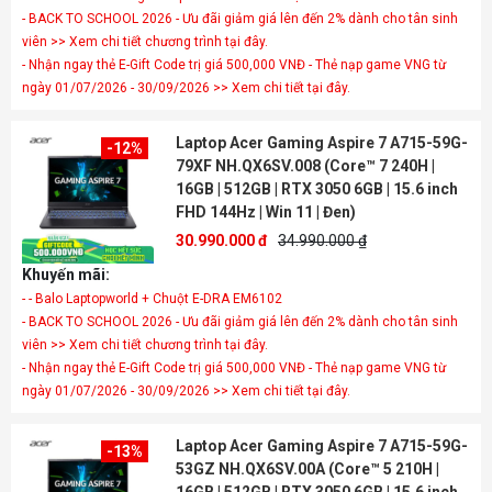
- BACK TO SCHOOL 2026 - Ưu đãi giảm giá lên đến 2% dành cho tân sinh
viên >> Xem chi tiết chương trình tại đây.
- Nhận ngay thẻ E-Gift Code trị giá 500,000 VNĐ - Thẻ nạp game VNG từ
ngày 01/07/2026 - 30/09/2026 >> Xem chi tiết tại đây.
Laptop Acer Gaming Aspire 7 A715-59G-
-12%
79XF NH.QX6SV.008 (Core™ 7 240H |
16GB | 512GB | RTX 3050 6GB | 15.6 inch
FHD 144Hz | Win 11 | Đen)
30.990.000 đ
34.990.000 ₫
Khuyến mãi:
- - Balo Laptopworld + Chuột E-DRA EM6102
- BACK TO SCHOOL 2026 - Ưu đãi giảm giá lên đến 2% dành cho tân sinh
viên >> Xem chi tiết chương trình tại đây.
- Nhận ngay thẻ E-Gift Code trị giá 500,000 VNĐ - Thẻ nạp game VNG từ
ngày 01/07/2026 - 30/09/2026 >> Xem chi tiết tại đây.
Laptop Acer Gaming Aspire 7 A715-59G-
-13%
53GZ NH.QX6SV.00A (Core™ 5 210H |