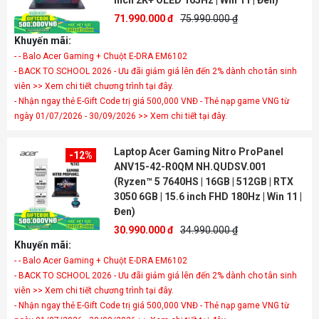
inch 2K+ OLED 165Hz | Win 11 | Đen)
71.990.000 đ
75.990.000 ₫
Khuyến mãi:
- - Balo Acer Gaming + Chuột E-DRA EM6102
- BACK TO SCHOOL 2026 - Ưu đãi giảm giá lên đến 2% dành cho tân sinh
viên >> Xem chi tiết chương trình tại đây.
- Nhận ngay thẻ E-Gift Code trị giá 500,000 VNĐ - Thẻ nạp game VNG từ
ngày 01/07/2026 - 30/09/2026 >> Xem chi tiết tại đây.
Laptop Acer Gaming Nitro ProPanel
-12%
ANV15-42-R0QM NH.QUDSV.001
(Ryzen™ 5 7640HS | 16GB | 512GB | RTX
3050 6GB | 15.6 inch FHD 180Hz | Win 11 |
Đen)
30.990.000 đ
34.990.000 ₫
Khuyến mãi:
- - Balo Acer Gaming + Chuột E-DRA EM6102
- BACK TO SCHOOL 2026 - Ưu đãi giảm giá lên đến 2% dành cho tân sinh
viên >> Xem chi tiết chương trình tại đây.
- Nhận ngay thẻ E-Gift Code trị giá 500,000 VNĐ - Thẻ nạp game VNG từ