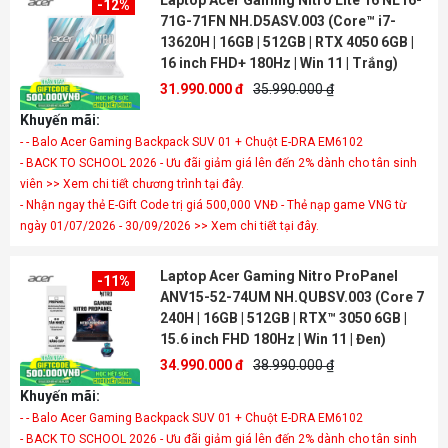
Laptop Acer Gaming Nitro Lite 16 NL16-
-12%
71G-71FN NH.D5ASV.003 (Core™ i7-
13620H | 16GB | 512GB | RTX 4050 6GB |
16 inch FHD+ 180Hz | Win 11 | Trắng)
31.990.000 đ
35.990.000 ₫
Khuyến mãi:
- - Balo Acer Gaming Backpack SUV 01 + Chuột E-DRA EM6102
- BACK TO SCHOOL 2026 - Ưu đãi giảm giá lên đến 2% dành cho tân sinh
viên >> Xem chi tiết chương trình tại đây.
- Nhận ngay thẻ E-Gift Code trị giá 500,000 VNĐ - Thẻ nạp game VNG từ
ngày 01/07/2026 - 30/09/2026 >> Xem chi tiết tại đây.
Laptop Acer Gaming Nitro ProPanel
-11%
ANV15-52-74UM NH.QUBSV.003 (Core 7
240H | 16GB | 512GB | RTX™ 3050 6GB |
15.6 inch FHD 180Hz | Win 11 | Đen)
34.990.000 đ
38.990.000 ₫
Khuyến mãi:
- - Balo Acer Gaming Backpack SUV 01 + Chuột E-DRA EM6102
- BACK TO SCHOOL 2026 - Ưu đãi giảm giá lên đến 2% dành cho tân sinh