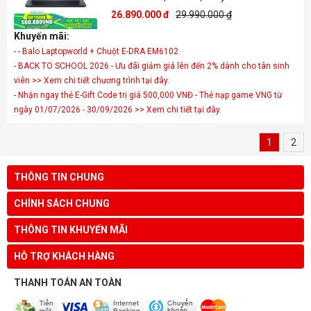
26.890.000 đ
29.990.000 ₫
Khuyến mãi:
- - Balo Laptopworld + Chuột E-DRA EM6102
- BACK TO SCHOOL 2026 - Ưu đãi giảm giá lên đến 2% dành cho tân sinh
viên >> Xem chi tiết chương trình tại đây.
- Nhận ngay thẻ E-Gift Code trị giá 500,000 VNĐ - Thẻ nạp game VNG từ
ngày 01/07/2026 - 30/09/2026 >> Xem chi tiết tại đây.
1
2
THÔNG TIN CHUNG
CHÍNH SÁCH CHUNG
THÔNG TIN KHUYẾN MÃI
HỖ TRỢ KHÁCH HÀNG
THANH TOÁN AN TOÀN