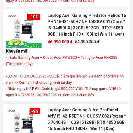
ngày 01/07/2026 - 30/09/2026 >> Xem chi tiết tại đây.
Laptop Acer Gaming Predator Helios 16
-10%
PHN16-I31-50H7 NH.U4SSV.001 (Core™
i5-14450HX | 32GB | 512GB | RTX™ 5050
8GB | 16 inch FHD+ 180Hz | Win 11 | Đen)
46.990.000 đ
51.990.000 ₫
Khuyến mãi:
- - Balo Gaming Acer + Chuột Acer PMW920 + Tai nghe Acer PHR235
- BACK TO SCHOOL 2026 - Ưu đãi giảm giá lên đến 2% dành cho tân sinh
viên >> Xem chi tiết chương trình tại đây.
- Nhận ngay thẻ E-Gift Code trị giá 500,000 VNĐ - Thẻ nạp game VNG từ
ngày 01/07/2026 - 30/09/2026 >> Xem chi tiết tại đây.
Laptop Acer Gaming Nitro ProPanel
-9%
ANV15-42-R5EF NH.QUCSV.002 (Ryzen™
5 7640HS | 16GB | 512GB | RTX 4050 6GB |
15.6 inch FHD 180Hz | Win 11 | Đen)