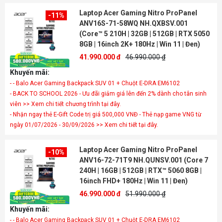
Laptop Acer Gaming Nitro ProPanel
-11%
ANV16S-71-58WQ NH.QXBSV.001
(Core™ 5 210H | 32GB | 512GB | RTX 5050
8GB | 16inch 2K+ 180Hz | Win 11 | Đen)
41.990.000 đ
46.990.000 ₫
Khuyến mãi:
- - Balo Acer Gaming Backpack SUV 01 + Chuột E-DRA EM6102
- BACK TO SCHOOL 2026 - Ưu đãi giảm giá lên đến 2% dành cho tân sinh
viên >> Xem chi tiết chương trình tại đây.
- Nhận ngay thẻ E-Gift Code trị giá 500,000 VNĐ - Thẻ nạp game VNG từ
ngày 01/07/2026 - 30/09/2026 >> Xem chi tiết tại đây.
Laptop Acer Gaming Nitro ProPanel
-10%
ANV16-72-71T9 NH.QUNSV.001 (Core 7
240H | 16GB | 512GB | RTX™ 5060 8GB |
16inch FHD+ 180Hz | Win 11 | Đen)
46.990.000 đ
51.990.000 ₫
Khuyến mãi:
- - Balo Acer Gaming Backpack SUV 01 + Chuột E-DRA EM6102