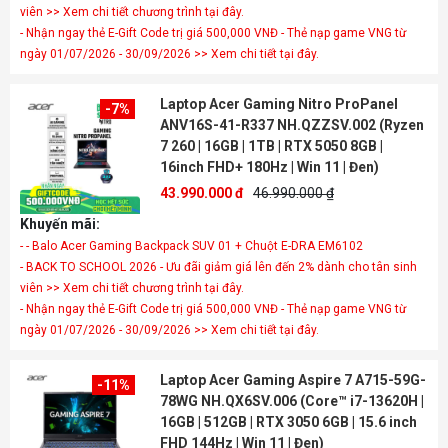
viên >> Xem chi tiết chương trình tại đây.
- Nhận ngay thẻ E-Gift Code trị giá 500,000 VNĐ - Thẻ nạp game VNG từ
ngày 01/07/2026 - 30/09/2026 >> Xem chi tiết tại đây.
Laptop Acer Gaming Nitro ProPanel
-7%
ANV16S-41-R337 NH.QZZSV.002 (Ryzen
7 260 | 16GB | 1TB | RTX 5050 8GB |
16inch FHD+ 180Hz | Win 11 | Đen)
43.990.000 đ
46.990.000 ₫
Khuyến mãi:
- - Balo Acer Gaming Backpack SUV 01 + Chuột E-DRA EM6102
- BACK TO SCHOOL 2026 - Ưu đãi giảm giá lên đến 2% dành cho tân sinh
viên >> Xem chi tiết chương trình tại đây.
- Nhận ngay thẻ E-Gift Code trị giá 500,000 VNĐ - Thẻ nạp game VNG từ
ngày 01/07/2026 - 30/09/2026 >> Xem chi tiết tại đây.
Laptop Acer Gaming Aspire 7 A715-59G-
-11%
78WG NH.QX6SV.006 (Core™ i7-13620H |
16GB | 512GB | RTX 3050 6GB | 15.6 inch
FHD 144Hz | Win 11 | Đen)