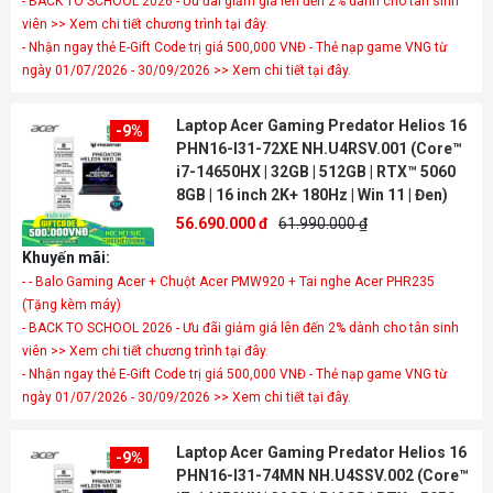
- BACK TO SCHOOL 2026 - Ưu đãi giảm giá lên đến 2% dành cho tân sinh
viên >> Xem chi tiết chương trình tại đây.
- Nhận ngay thẻ E-Gift Code trị giá 500,000 VNĐ - Thẻ nạp game VNG từ
ngày 01/07/2026 - 30/09/2026 >> Xem chi tiết tại đây.
Laptop Acer Gaming Predator Helios 16
-9%
PHN16-I31-72XE NH.U4RSV.001 (Core™
i7-14650HX | 32GB | 512GB | RTX™ 5060
8GB | 16 inch 2K+ 180Hz | Win 11 | Đen)
56.690.000 đ
61.990.000 ₫
Khuyến mãi:
- - Balo Gaming Acer + Chuột Acer PMW920 + Tai nghe Acer PHR235
(Tặng kèm máy)
- BACK TO SCHOOL 2026 - Ưu đãi giảm giá lên đến 2% dành cho tân sinh
viên >> Xem chi tiết chương trình tại đây.
- Nhận ngay thẻ E-Gift Code trị giá 500,000 VNĐ - Thẻ nạp game VNG từ
ngày 01/07/2026 - 30/09/2026 >> Xem chi tiết tại đây.
Laptop Acer Gaming Predator Helios 16
-9%
PHN16-I31-74MN NH.U4SSV.002 (Core™