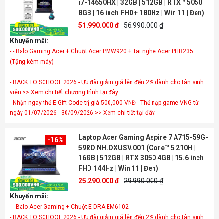
i7-14650HX | 32GB | 512GB | RTX™ 5050
8GB | 16 inch FHD+ 180Hz | Win 11 | Đen)
51.990.000 đ
56.990.000 ₫
Khuyến mãi:
- - Balo Gaming Acer + Chuột Acer PMW920 + Tai nghe Acer PHR235
- BACK TO SCHOOL 2026 - Ưu đãi giảm giá lên đến 2% dành cho tân sinh
viên >> Xem chi tiết chương trình tại đây.
- Nhận ngay thẻ E-Gift Code trị giá 500,000 VNĐ - Thẻ nạp game VNG từ
ngày 01/07/2026 - 30/09/2026 >> Xem chi tiết tại đây.
Laptop Acer Gaming Aspire 7 A715-59G-
-16%
59RD NH.DXUSV.001 (Core™ 5 210H |
16GB | 512GB | RTX 3050 4GB | 15.6 inch
FHD 144Hz | Win 11 | Đen)
25.290.000 đ
29.990.000 ₫
Khuyến mãi:
- - Balo Acer Gaming + Chuột E-DRA EM6102
- BACK TO SCHOOL 2026 - Ưu đãi giảm giá lên đến 2% dành cho tân sinh