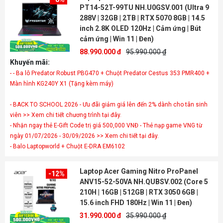
PT14-52T-99TU NH.U0GSV.001 (Ultra 9
288V | 32GB | 2TB | RTX 5070 8GB | 14.5
inch 2.8K OLED 120Hz | Cảm ứng | Bút
cảm ứng | Win 11 | Đen)
88.990.000 đ
95.990.000 ₫
Khuyến mãi:
- - Ba lô Predator Robust PBG470 + Chuột Predator Cestus 353 PMR400 +
- BACK TO SCHOOL 2026 - Ưu đãi giảm giá lên đến 2% dành cho tân sinh
viên >> Xem chi tiết chương trình tại đây.
- Nhận ngay thẻ E-Gift Code trị giá 500,000 VNĐ - Thẻ nạp game VNG từ
ngày 01/07/2026 - 30/09/2026 >> Xem chi tiết tại đây.
- Balo Laptopworld + Chuột E-DRA EM6102
Laptop Acer Gaming Nitro ProPanel
-12%
ANV15-52-50VA NH.QUBSV.002 (Core 5
210H | 16GB | 512GB | RTX 3050 6GB |
15.6 inch FHD 180Hz | Win 11 | Đen)
31.990.000 đ
35.990.000 ₫