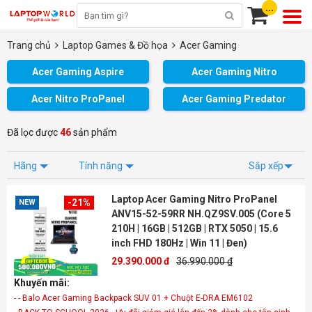
...
Trang chủ
Laptop Games & Đồ họa
Acer Gaming
Acer Gaming Aspire
Acer Gaming Nitro
Acer Nitro ProPanel
Acer Gaming Predator
Đã lọc được
46
sản phẩm
Hãng
Tính năng
Sắp xếp
Laptop Acer Gaming Nitro ProPanel
-21%
NEW
ANV15-52-59RR NH.QZ9SV.005 (Core 5
210H | 16GB | 512GB | RTX 5050 | 15.6
inch FHD 180Hz | Win 11 | Đen)
29.390.000 đ
36.990.000 ₫
Khuyến mãi:
- - Balo Acer Gaming Backpack SUV 01 + Chuột E-DRA EM6102