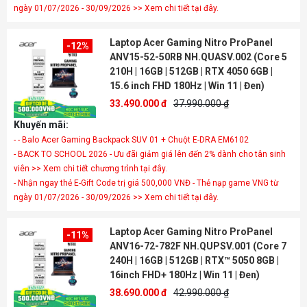
ngày 01/07/2026 - 30/09/2026 >> Xem chi tiết tại đây.
Laptop Acer Gaming Nitro ProPanel
-12%
ANV15-52-50RB NH.QUASV.002 (Core 5
210H | 16GB | 512GB | RTX 4050 6GB |
15.6 inch FHD 180Hz | Win 11 | Đen)
33.490.000 đ
37.990.000 ₫
Khuyến mãi:
- - Balo Acer Gaming Backpack SUV 01 + Chuột E-DRA EM6102
- BACK TO SCHOOL 2026 - Ưu đãi giảm giá lên đến 2% dành cho tân sinh
viên >> Xem chi tiết chương trình tại đây.
- Nhận ngay thẻ E-Gift Code trị giá 500,000 VNĐ - Thẻ nạp game VNG từ
ngày 01/07/2026 - 30/09/2026 >> Xem chi tiết tại đây.
Laptop Acer Gaming Nitro ProPanel
-11%
ANV16-72-782F NH.QUPSV.001 (Core 7
240H | 16GB | 512GB | RTX™ 5050 8GB |
16inch FHD+ 180Hz | Win 11 | Đen)
38.690.000 đ
42.990.000 ₫