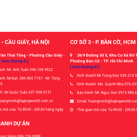
 - CẦU GIẤY, HÀ NỘI
CƠ SỞ 3 - P. BÀN CỜ, HCM
rần Thái Tông - Phường Cầu Giấy -
26/9 Đường Số 3, Khu Cư Xá Đô 
[ Xem đường đi ]
Phường Bàn Cờ - TP. Hồ Chí Minh
[ Xem đường đi ]
nh: Mr. Anh Tuấn 096.108.9922
Kinh doanh:Mr.Trung Đức 039.216.
nh: Mr.Đạt: 086.865.7767 - Mr. Tùng:
66
Kinh doanh: Ms. Quỳnh Như 076.65
h: Mr.Quốc Tuấn 037.958.9131
Bảo hành: Mr. Ngọc Sơn 0973.980.
hoangminh@laptopworld.com.vn
Email: hoangminh@laptopworld.co
n mở cửa: Từ 8h30 - 20h30 hàng ngày
Thời gian mở cửa: Từ 8h30 - 20h30
OANH DỰ ÁN
Ngọc Hùng 096.156.0888