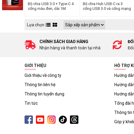
Bộ chia USB 3.0 + Type-C 4
Bộ chia Hub USB-C ra 3
cổng màu đen, dài 1M
cổng USB 3.0 và cổng mạng
Ugreen (40850)
dài 25cm Ugreen (60600)
Lựa chọn
CHÍNH SÁCH GIAO HÀNG
ĐỔ
Nhận hàng và thanh toán tại nhà
Đổi
GIỚI THIỆU
HỖ TRỢ 
Giới thiệu về công ty
Hướng dẫn
Thông tin liên hệ
Hướng dẫn
Thông tin tuyển dụng
Hướng dẫn
Tin tức
Tổng đài h
Thông tin 
Góp ý khiế