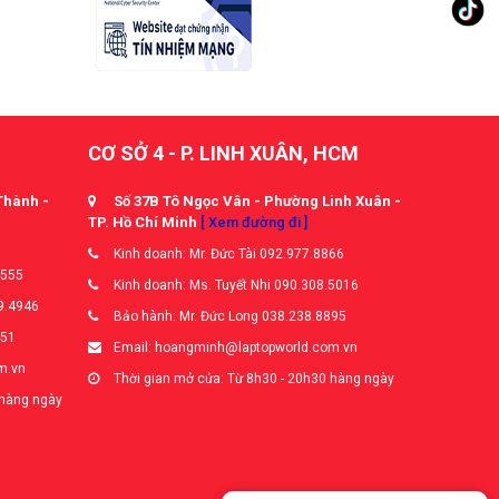
CƠ SỞ 4 - P. LINH XUÂN, HCM
Thành -
Số 37B Tô Ngọc Vân - Phường Linh Xuân -
TP. Hồ Chí Minh
[ Xem đường đi ]
Kinh doanh: Mr. Đức Tài 092.977.8866
5555
Kinh doanh: Ms. Tuyết Nhi 090.308.5016
9.4946
Bảo hành: Mr. Đức Long 038.238.8895
651
Email: hoangminh@laptopworld.com.vn
m.vn
Thời gian mở cửa: Từ 8h30 - 20h30 hàng ngày
 hàng ngày