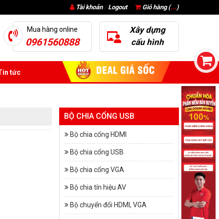
Tài khoản
/
Logout
Giỏ hàng (
...
)
Xây dựng
Mua hàng online
0961560888
cấu hình
in tức
BỘ CHIA CỔNG USB
Bộ chia cổng HDMI
Bộ chia cổng USB
Bộ chia cổng VGA
Bộ chia tín hiệu AV
Bộ chuyển đổi HDMI, VGA