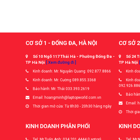
CƠ SỞ 1 - ĐỐNG ĐA, HÀ NỘI
CƠ SỞ 2
Số 10 Ngõ 117 Thái Hà - Phường Đống Đa -
Số 24 T
TP Hà Nội
[ Xem đường đi ]
TP Hà Nội
Kinh doanh: Mr. Nguyễn Quang: 092.877.8866
Kinh doa
Kinh doanh: Mr. Cường 089.855.3368
Kinh doa
092.926.88
Bảo hành: Mr. Thái 033.393.2619
Bảo hàn
Email: hoangminh@laptopworld.com.vn
Email: 
Thời gian mở cửa: Từ 8h30 - 20h30 hàng ngày
Thời gia
KINH DOANH PHÂN PHỐI
KINH D
Tel: Mr.Tuấn Anh: 034.201.4444 (Laptop)
Tel: Mr.