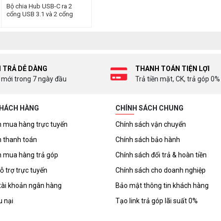
Bộ chia Hub USB-C ra 2
cổng USB 3.1 và 2 cổng
USB-C màu đen Ugreen
(30758)
I TRẢ DỄ DÀNG
THANH TOÁN TIỆN LỢI
 mới trong 7 ngày đầu
Trả tiền mặt, CK, trả góp 0%
KHÁCH HÀNG
CHÍNH SÁCH CHUNG
 mua hàng trực tuyến
Chính sách vận chuyển
 thanh toán
Chính sách bảo hành
 mua hàng trả góp
Chính sách đổi trả & hoàn tiền
ỗ trợ trực tuyến
Chính sách cho doanh nghiệp
tài khoản ngân hàng
Bảo mật thông tin khách hàng
u nại
Tạo link trả góp lãi suất 0%