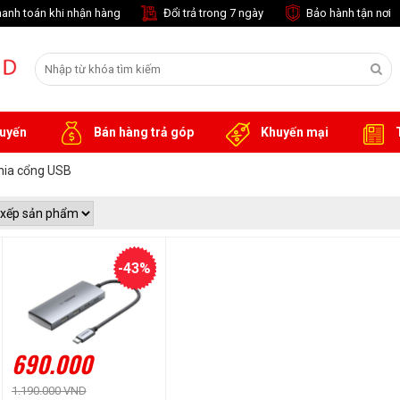
anh toán khi nhận hàng
Đổi trả trong 7 ngày
Bảo hành tận nơi
tuyến
Bán hàng trả góp
Khuyến mại
T
hia cổng USB
-43%
690.000
1.190.000 VND