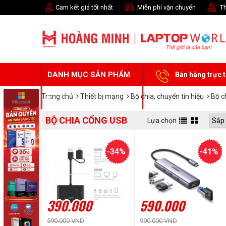
Cam kết giá tốt nhất
Miễn phí vận chuyển
Th
DANH MỤC SẢN PHẨM
Bán hàng trực 
Trang chủ
Thiết bị mạng
Bộ chia, chuyển tín hiệu
Bộ c
BỘ CHIA CỔNG USB
Lựa chọn
-34%
-41%
390.000
590.000
590.000 VND
990.000 VND