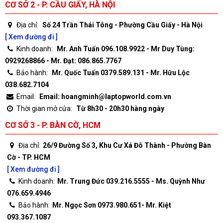
CƠ SỞ 2 - P. CẦU GIẤY, HÀ NỘI
Địa chỉ:
Số 24 Trần Thái Tông - Phường Cầu Giấy - Hà Nội
[ Xem đường đi ]
Kinh doanh:
Mr. Anh Tuấn 096.108.9922 - Mr Duy Tùng:
0929268866 - Mr. Đạt: 086.865.7767
Bảo hành:
Mr. Quốc Tuấn 0379.589.131 - Mr. Hữu Lộc
038.682.7104
Email:
Email: hoangminh@laptopworld.com.vn
Thời gian mở cửa:
Từ 8h30 - 20h30 hàng ngày
CƠ SỞ 3 - P. BÀN CỜ, HCM
Địa chỉ:
26/9 Đường Số 3, Khu Cư Xá Đô Thành - Phường Bàn
Cờ - TP. HCM
[ Xem đường đi ]
Kinh doanh:
Mr. Trung Đức 039.216.5555 - Ms. Quỳnh Như
076.659.4946
Bảo hành:
Mr. Ngọc Sơn 0973.980.651- Mr. Kiệt
093.367.1087