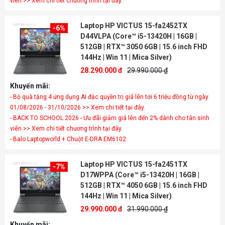
viên >> Xem chi tiết chương trình tại đây.
Laptop HP VICTUS 15-fa2452TX
-6%
D44VLPA (Core™ i5-13420H | 16GB |
512GB | RTX™ 3050 6GB | 15.6 inch FHD
144Hz | Win 11 | Mica Silver)
28.290.000 đ
29.990.000 ₫
Khuyến mãi:
- Bộ quà tặng 4 ứng dụng AI đặc quyền trị giá lên tới 6 triệu đồng từ ngày
01/08/2026 - 31/10/2026 >> Xem chi tiết tại đây.
- BACK TO SCHOOL 2026 - Ưu đãi giảm giá lên đến 2% dành cho tân sinh
viên >> Xem chi tiết chương trình tại đây.
- Balo Laptopworld + Chuột E-DRA EM6102
Laptop HP VICTUS 15-fa2451TX
-7%
D17WPPA (Core™ i5-13420H | 16GB |
512GB | RTX™ 4050 6GB | 15.6 inch FHD
144Hz | Win 11 | Mica Silver)
29.990.000 đ
31.990.000 ₫
Khuyến mãi: