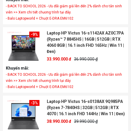
- BACK TO SCHOOL 2026 - Ưu đãi giảm giá lên đến 2% dành cho tân sinh
viên >> Xem chi tiết chương trình tại đây.
- Balo Laptopworld + Chuột E-DRA EM6102
Laptop HP Victus 16-s1142AX AZ0C7PA
-9%
(Ryzen™ 7 8845HS | 16GB | 512GB | RTX
4060 8GB | 16.1 inch FHD 165Hz | Win 11 |
Đen)
33.990.000 đ
36.990.000 ₫
Khuyến mãi:
- BACK TO SCHOOL 2026 - Ưu đãi giảm giá lên đến 2% dành cho tân sinh
viên >> Xem chi tiết chương trình tại đây.
- Balo Laptopworld + Chuột E-DRA EM6102
Laptop HP Victus 16-s0138AX 9Q985PA
-3%
(Ryzen 7-7840HS | 32GB | 512GB | RTX
4070 | 16.1 inch FHD 144Hz | Win 11 | Đen)
38.990.000 đ
39.990.000 ₫