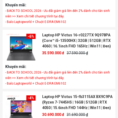
Khuyến mãi:
- BACK TO SCHOOL 2026 - Ưu đãi giảm giá lên đến 2% dành cho tân sinh
viên >> Xem chi tiết chương trình tại đây.
- Balo Laptopworld + Chuột E-DRA EM6102
Laptop HP Victus 16-r0227TX 9Q978PA
-6%
(Core™ i5-13500HX | 32GB | 512GB | RTX
4060 | 16.1inch FHD 165Hz | Win11 | Đen)
35.590.000 đ
37.590.000 ₫
Khuyến mãi:
- BACK TO SCHOOL 2026 - Ưu đãi giảm giá lên đến 2% dành cho tân sinh
viên >> Xem chi tiết chương trình tại đây.
- Balo Laptopworld + Chuột E-DRA EM6102
Laptop HP Victus 15-fb3115AX BX9C9PA
-4%
(Ryzen 7-7445HS | 16GB | 512GB | RTX
4050 | 15.6inch FHD 144Hz | Win11 | Đen)
30.690.000 đ
31.690.000 ₫