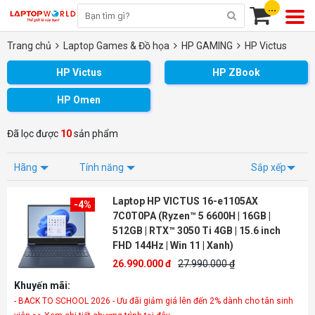
...
Trang chủ
Laptop Games & Đồ họa
HP GAMING
HP Victus
HP Victus
HP ZBook
HP Omen
Đã lọc được
10
sản phẩm
Hãng
Tính năng
Sắp xếp
Laptop HP VICTUS 16-e1105AX
-4%
7C0T0PA (Ryzen™ 5 6600H | 16GB |
512GB | RTX™ 3050 Ti 4GB | 15.6 inch
FHD 144Hz | Win 11 | Xanh)
26.990.000 đ
27.990.000 ₫
Khuyến mãi:
- BACK TO SCHOOL 2026 - Ưu đãi giảm giá lên đến 2% dành cho tân sinh