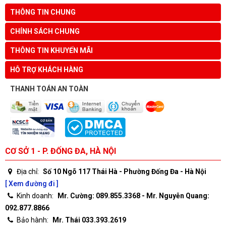
THÔNG TIN CHUNG
CHÍNH SÁCH CHUNG
THÔNG TIN KHUYẾN MÃI
HỖ TRỢ KHÁCH HÀNG
THANH TOÁN AN TOÀN
CƠ SỞ 1 - P. ĐỐNG ĐA, HÀ NỘI
Địa chỉ:
Số 10 Ngõ 117 Thái Hà - Phường Đống Đa - Hà Nội
[ Xem đường đi ]
Kinh doanh:
Mr. Cường: 089.855.3368 - Mr. Nguyễn Quang:
092.877.8866
Bảo hành:
Mr. Thái 033.393.2619