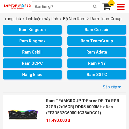
...
Trang chủ
Linh kiện máy tính
Bộ Nhớ Ram
Ram TeamGroup
Ram Kingston
Ram Corsair
Ram Kingmax
Ram TeamGroup
Ram Gskill
Ram Adata
Ram OCPC
Ram PNY
Hãng khác
Ram SSTC
Sắp xếp
Ram TEAMGROUP T-Force DELTA RGB
32GB (2x16GB) DDR5 6000MHz Đen
(FF3D532G6000HC38ADC01)
11.490.000 đ