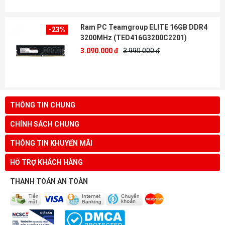
Ram PC Teamgroup ELITE 16GB DDR4
-23%
3200MHz (TED416G3200C2201)
3.090.000 đ
3.990.000 ₫
THÔNG TIN CHUNG
CHÍNH SÁCH CHUNG
THÔNG TIN KHUYẾN MÃI
HỖ TRỢ KHÁCH HÀNG
THANH TOÁN AN TOÀN