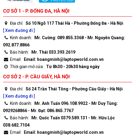
CƠ SỞ 1 - P. ĐỐNG ĐA, HÀ NỘI
Địa chỉ:
Số 10 Ngõ 117 Thái Hà - Phường Đống Đa - Hà Nội
[ Xem đường đi ]
Kinh doanh:
Mr. Cường: 089.855.3368 - Mr. Nguyễn Quang:
092.877.8866
Bảo hành:
Mr. Thái 033.393.2619
Email:
Email: hoangminh@laptopworld.com.vn
Thời gian mở cửa:
Từ 8h30 - 20h30 hàng ngày
CƠ SỞ 2 - P. CẦU GIẤY, HÀ NỘI
Địa chỉ:
Số 24 Trần Thái Tông - Phường Cầu Giấy - Hà Nội
[ Xem đường đi ]
Kinh doanh:
Mr. Anh Tuấn 096.108.9922 - Mr Duy Tùng:
0929268866 - Mr. Đạt: 086.865.7767
Bảo hành:
Mr. Quốc Tuấn 0379.589.131 - Mr. Hữu Lộc
038.682.7104
Email:
Email: hoangminh@laptopworld.com.vn