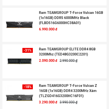
Ram TEAMGROUP T-Force Vulcan 16GB
(1x16GB) DDR5 6000MHz Black
(FLBD516G6000HC38A01)
6.990.000 đ
Ram TEAMGROUP ELITE DDR4 8GB
-31%
3200Mhz (TED48G3200C2201)
2.090.000 đ
2.990.000 ₫
Ram TEAMGROUP T-Force Vulcan Z
-18%
16GB (1x16GB) DDR4 3200MHz Xám
(TLZGD416G3200HC16F01)
3.290.000 đ
3.990.000 ₫