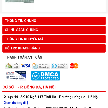
THÔNG TIN CHUNG
CHÍNH SÁCH CHUNG
THÔNG TIN KHUYẾN MÃI
HỖ TRỢ KHÁCH HÀNG
THANH TOÁN AN TOÀN
CƠ SỞ 1 - P. ĐỐNG ĐA, HÀ NỘI
Địa chỉ:
Số 10 Ngõ 117 Thái Hà - Phường Đống Đa - Hà Nội
[ Xem đường đi ]