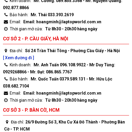
Kinh doanh:
Mr. Cường: 089.855.3368 - Mr. Nguyễn Quang:
092.877.8866
Bảo hành:
Mr. Thái 033.393.2619
Email:
Email: hoangminh@laptopworld.com.vn
Thời gian mở cửa:
Từ 8h30 - 20h30 hàng ngày
CƠ SỞ 2 - P. CẦU GIẤY, HÀ NỘI
Địa chỉ:
Số 24 Trần Thái Tông - Phường Cầu Giấy - Hà Nội
[ Xem đường đi ]
Kinh doanh:
Mr. Anh Tuấn 096.108.9922 - Mr Duy Tùng:
0929268866 - Mr. Đạt: 086.865.7767
Bảo hành:
Mr. Quốc Tuấn 0379.589.131 - Mr. Hữu Lộc
038.682.7104
Email:
Email: hoangminh@laptopworld.com.vn
Thời gian mở cửa:
Từ 8h30 - 20h30 hàng ngày
CƠ SỞ 3 - P. BÀN CỜ, HCM
Địa chỉ:
26/9 Đường Số 3, Khu Cư Xá Đô Thành - Phường Bàn
Cờ - TP. HCM