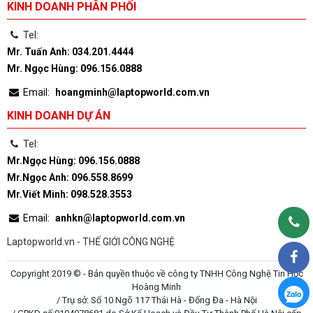
KINH DOANH PHÂN PHỐI
Tel:
Mr. Tuấn Anh: 034.201.4444
Mr. Ngọc Hùng: 096.156.0888
Email:
hoangminh@laptopworld.com.vn
KINH DOANH DỰ ÁN
Tel:
Mr.Ngọc Hùng: 096.156.0888
Mr.Ngọc Anh: 096.558.8699
Mr.Viết Minh: 098.528.3553
Email:
anhkn@laptopworld.com.vn
Laptopworld.vn - THẾ GIỚI CÔNG NGHỆ
Copyright 2019 © - Bản quyền thuộc về công ty TNHH Công Nghệ Tin Học
Hoàng Minh
/ Trụ sở: Số 10 Ngõ 117 Thái Hà - Đống Đa - Hà Nội