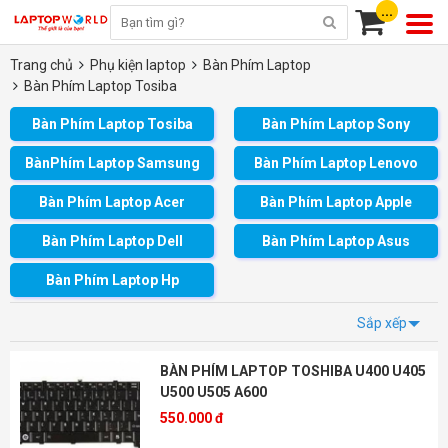
...
Trang chủ
Phụ kiện laptop
Bàn Phím Laptop
Bàn Phím Laptop Tosiba
Bàn Phím Laptop Tosiba
Bàn Phím Laptop Sony
BànPhím Laptop Samsung
Bàn Phím Laptop Lenovo
Bàn Phím Laptop Acer
Bàn Phím Laptop Apple
Bàn Phím Laptop Dell
Bàn Phím Laptop Asus
Bàn Phím Laptop Hp
Sắp xếp
BÀN PHÍM LAPTOP TOSHIBA U400 U405
U500 U505 A600
550.000 đ