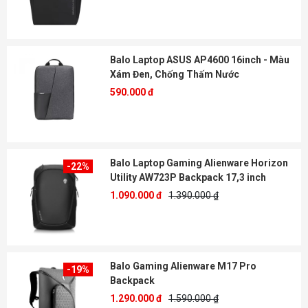
Balo Laptop ASUS AP4600 16inch - Màu
Xám Đen, Chống Thấm Nước
590.000 đ
Balo Laptop Gaming Alienware Horizon
-22%
Utility AW723P Backpack 17,3 inch
1.090.000 đ
1.390.000 ₫
Balo Gaming Alienware M17 Pro
-19%
Backpack
1.290.000 đ
1.590.000 ₫