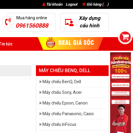
Tài khoản
/
Logout
Giỏ hàng (
...
)
Xây dựng
Mua hàng online
0961560888
cấu hình
in tức
MÁY CHIẾU BENQ, DELL
Máy chiếu BenQ, Dell
Máy chiếu Sony, Acer
Máy chiếu Epson, Canon
Máy chiếu Panasonic, Casio
Máy chiếu InFocus