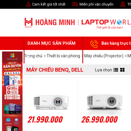
Cam kết giá tốt nhất
Miễn phí vận chuyển
Th
DANH MỤC SẢN PHẨM
Bán hàng trực 
Trang chủ
Thiết bị văn phòng
Máy chiếu (Projector)
Ma
MÁY CHIẾU BENQ, DELL
Lựa chọn
21.990.000
26.990.000