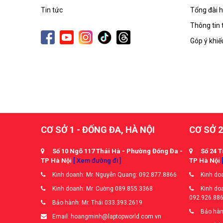
Tin tức
Tổng đài h
Thông tin 
Góp ý khiế
CƠ SỞ 1 - ĐỐNG ĐA, HÀ NỘI
CƠ SỞ 2
Số 10 Ngõ 117 Thái Hà - Phường Đống Đa -
Số 24 T
TP Hà Nội
[ Xem đường đi ]
TP Hà Nội
Kinh doanh: Mr. Nguyễn Quang: 092.877.8866
Kinh doa
Kinh doanh: Mr. Cường 089.855.3368
Kinh doa
092.926.88
Bảo hành: Mr. Thái 033.393.2619
Bảo hàn
Email: hoangminh@laptopworld.com.vn