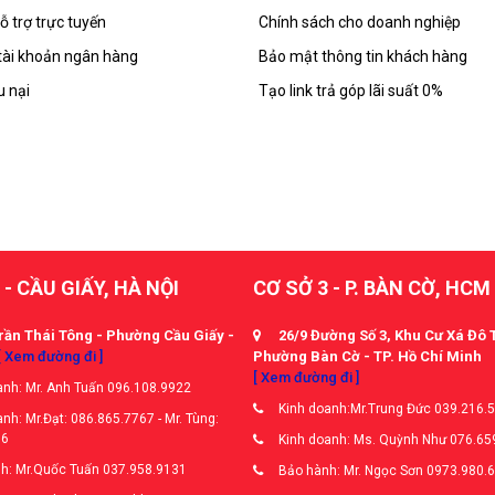
ỗ trợ trực tuyến
Chính sách cho doanh nghiệp
tài khoản ngân hàng
Bảo mật thông tin khách hàng
u nại
Tạo link trả góp lãi suất 0%
 - CẦU GIẤY, HÀ NỘI
CƠ SỞ 3 - P. BÀN CỜ, HCM
rần Thái Tông - Phường Cầu Giấy -
26/9 Đường Số 3, Khu Cư Xá Đô 
[ Xem đường đi ]
Phường Bàn Cờ - TP. Hồ Chí Minh
[ Xem đường đi ]
nh: Mr. Anh Tuấn 096.108.9922
Kinh doanh:Mr.Trung Đức 039.216.
nh: Mr.Đạt: 086.865.7767 - Mr. Tùng:
66
Kinh doanh: Ms. Quỳnh Như 076.65
h: Mr.Quốc Tuấn 037.958.9131
Bảo hành: Mr. Ngọc Sơn 0973.980.