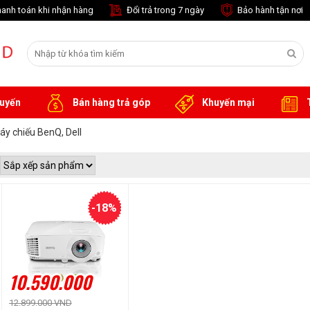
anh toán khi nhận hàng
Đổi trả trong 7 ngày
Bảo hành tận nơi
tuyến
Bán hàng trả góp
Khuyến mại
T
́y chiếu BenQ, Dell
-18%
10.590.000
12.899.000 VND