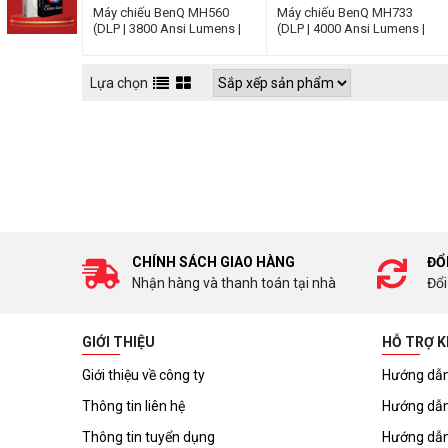
Máy chiếu BenQ MH560
Máy chiếu BenQ MH733
(DLP | 3800 Ansi Lumens |
(DLP | 4000 Ansi Lumens |
Full HD)
Full HD)
Lựa chọn
CHÍNH SÁCH GIAO HÀNG
ĐỔ
Nhận hàng và thanh toán tại nhà
Đổi
GIỚI THIỆU
HỖ TRỢ 
Giới thiệu về công ty
Hướng dẫn
Thông tin liên hệ
Hướng dẫn
Thông tin tuyển dụng
Hướng dẫn