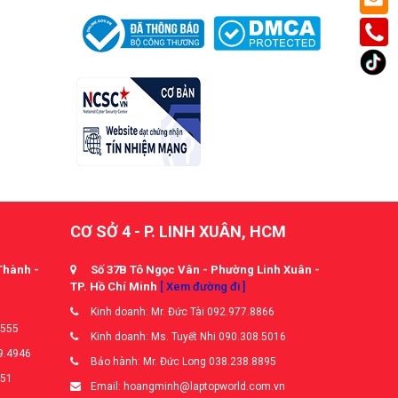
CƠ SỞ 4 - P. LINH XUÂN, HCM
Thành -
Số 37B Tô Ngọc Vân - Phường Linh Xuân -
TP. Hồ Chí Minh
[ Xem đường đi ]
Kinh doanh: Mr. Đức Tài 092.977.8866
5555
Kinh doanh: Ms. Tuyết Nhi 090.308.5016
9.4946
Bảo hành: Mr. Đức Long 038.238.8895
651
Email: hoangminh@laptopworld.com.vn